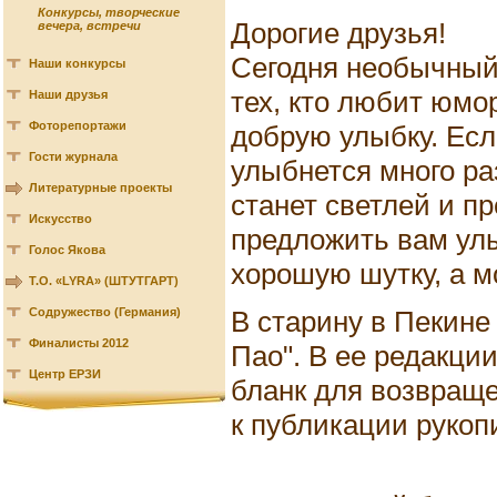
Конкурсы, творческие
Дорогие друзья!
вечера, встречи
Сегодня необычный
Наши конкурсы
тех, кто любит юмо
Наши друзья
Фоторепортажи
добрую улыбку. Есл
Гости журнала
улыбнется много ра
Литературные проекты
станет светлей и п
Искусство
предложить вам ул
Голос Якова
хорошую шутку, а м
Т.О. «LYRA» (ШТУТГАРТ)
В старину в Пекине
Содружество (Германия)
Финалисты 2012
Пао". В ее редакц
Центр ЕРЗИ
бланк для возвращ
к публикации рукоп