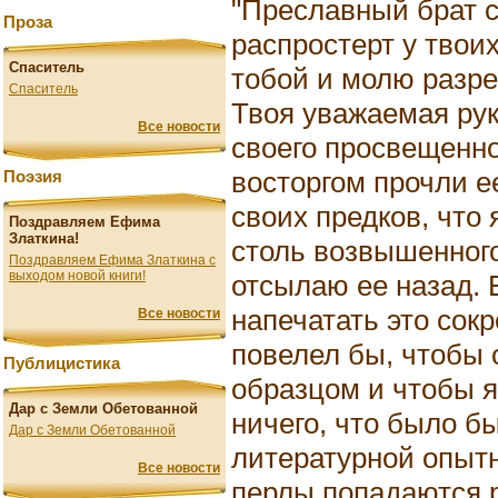
"Преславный брат с
Проза
распростерт у твои
Спаситель
тобой и молю разре
Спаситель
Твоя уважаемая рук
Все новости
своего просвещенно
восторгом прочли е
Поэзия
своих предков, что 
Поздравляем Ефима
Златкина!
столь возвышенного
Поздравляем Ефима Златкина с
выходом новой книги!
отсылаю ее назад. 
напечатать это сок
Все новости
повелел бы, чтобы 
Публицистика
образцом и чтобы я
Дар с Земли Обетованной
ничего, что было б
Дар с Земли Обетованной
литературной опытн
Все новости
перлы попадаются р