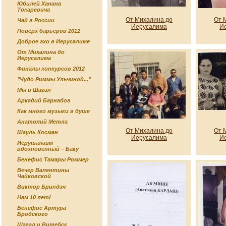
Юбилей Ханана
Токаревича
От Михалина до
От 
Чай в России
Иерусалима
И
Поверх барьеров 2012
Доброе эхо в Иерусалиме
От Михалина до
Иерусалима
Финалы конкурсов 2012
"Чудо Риммы Ульчиной..."
Мы и Шагал
Аркадий Барнабов
Как много музыки в душе
Анатолий Метла
От Михалина до
От 
Шауль Косман
Иерусалима
И
Иерушалаим
вдохновенный – Баку
Бенефис Тамары Роммер
Вечер Валентины
Чайковской
Виктор Бриндач
Нам 10 лет!
Бенефис Артура
Бродского
Шагал и Витебск