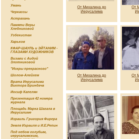
Умань
От Михалина до
От 
Иерусалима
И
Черкассы
Астрахань
Памяти Веры
Хлебниковой
Узбекистан
Харьков
КФАР-ШАУЛЬ и ЭЙТАНИМ -
ГЛАЗАМИ ХУДОЖНИКОВ
Визави с Аидой
Злотниковой
"Искры прекрасного"
От Михалина до
От 
Шолом-Алейхем
Иерусалима
И
Врата Иерусалима
Виктора Бриндача
Иосиф Капелян
Презентация 42 номера
журнала
Площадь Марка Шагала в
Иерусалиме
Израиль Григория Фирера
Земля Израиля и И.Е.Репин
Под небом голубым,
иерусалимским,