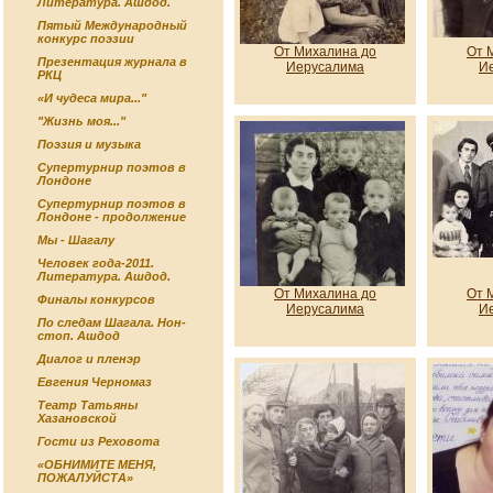
Литература. Ашдод.
Пятый Международный
конкурс поэзии
От Михалина до
От 
Презентация журнала в
Иерусалима
И
РКЦ
«И чудеса мира..."
"Жизнь моя..."
Поэзия и музыка
Супертурнир поэтов в
Лондоне
Супертурнир поэтов в
Лондоне - продолжение
Мы - Шагалу
Человек года-2011.
Литература. Ашдод.
От Михалина до
От 
Финалы конкурсов
Иерусалима
И
По следам Шагала. Нон-
стоп. Ашдод
Диалог и пленэр
Евгения Черномаз
Театр Татьяны
Хазановской
Гости из Реховота
«ОБНИМИТЕ МЕНЯ,
ПОЖАЛУЙСТА»