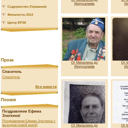
Иерусалима
И
Содружество (Германия)
Финалисты 2012
Центр ЕРЗИ
Проза
От Михалина до
От 
Иерусалима
И
Спаситель
Спаситель
Все новости
Поэзия
Поздравляем Ефима
Златкина!
Поздравляем Ефима Златкина с
выходом новой книги!
От Михалина до
От 