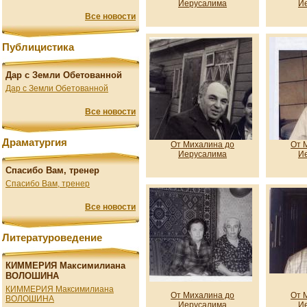
Иерусалима
И
Все новости
Публицистика
Дар с Земли Обетованной
Дар с Земли Обетованной
Все новости
Драматургия
От Михалина до
От 
Иерусалима
И
Спасибо Вам, тренер
Спасибо Вам, тренер
Все новости
Литературоведение
КИММЕРИЯ Максимилиана
ВОЛОШИНА
КИММЕРИЯ Максимилиана
От Михалина до
От 
ВОЛОШИНА
Иерусалима
И