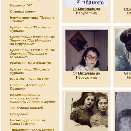
Витамин "А"
От Михалина до
От 
Осенний сонет
Иерусалима
И
Нести миру мир: "Израиль
- Умани"
Презентация 38 номера
журнала
Презентация книги Ефима
Златкина "От Михалина
до Иерусалима"
Презентация книги Ефима
Златкина "Молитва о
Михалине"
КРАСКИ ЗЕМЛИ ИЗРАИЛЯ
Презентация 39 номера
журнала
От Михалина до
От 
Иерусалима
И
ИЗРАИЛЬ – ЧЕРНИГОВУ
Офорты Александра
Постеля
Идеалы времени и
эталоны моды в
живописи Андриана Жудро
100-летний юбилей
Без границ!
Письмо фронтовика
Якова Темкина…
Тринадцать колен Моисея