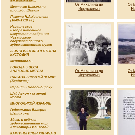
васильковым...
От Михалина до
От 
Местечко Шагала на
Иерусалима
И
площади Шагала
Памяти Н.А.Кошелева
(1840–1918 гг.)
Израильское
изобразительное
искусство в собрании
Чувашского
государственного
художественного музея
ЗЕМЛЯ ИЗРАИЛЯ и СТРАНА
КУСТОДИЯ
Мелитополь
ГОРОДА и ВЕСИ
От Михалина до
От 
АНАТОЛИЯ МЕТЛЫ
Иерусалима
И
ПАЛИТРЫ СВЯТОЙ ЗЕМЛИ
(Бердянск)
Израиль - Новосибирску
Шай Агнон как гений
места
МНОГОЛИКИЙ ИЗРАИЛЬ
Гефсимания Валерия
Щетинина
Здесь и сейчас:
художественный мир
Александры Ильяевой
КАРТИНЫ ИЛЬИ ХИНИЧА В