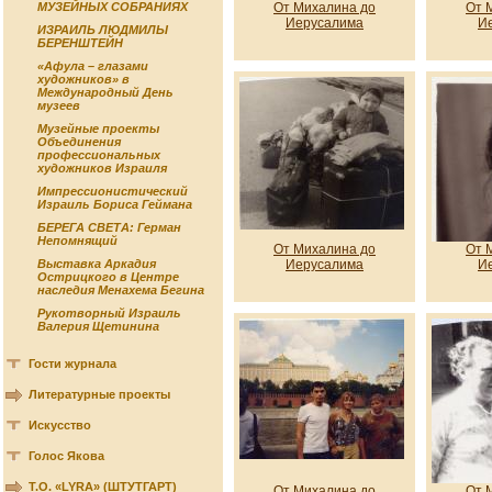
От Михалина до
От 
МУЗЕЙНЫХ СОБРАНИЯХ
Иерусалима
И
ИЗРАИЛЬ ЛЮДМИЛЫ
БЕРЕНШТЕЙН
«Афула – глазами
художников» в
Международный День
музеев
Музейные проекты
Объединения
профессиональных
художников Израиля
Импрессионистический
Израиль Бориса Геймана
БЕРЕГА СВЕТА: Герман
Непомнящий
От Михалина до
От 
Иерусалима
И
Выставка Аркадия
Острицкого в Центре
наследия Менахема Бегина
Рукотворный Израиль
Валерия Щетинина
Гости журнала
Литературные проекты
Искусство
Голос Якова
Т.О. «LYRA» (ШТУТГАРТ)
От Михалина до
От 