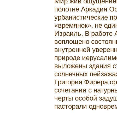
Мир жив ощущением
полотне Аркадия О
урбанистические п
«времянок», не оди
Израиль. В работе
воплощено состоян
внутренней уверенн
природе иерусалимс
выложены здания с
солнечных пейзажа
Григория Фирера ор
сочетании с натурн
черты особой задуш
пасторали одновре