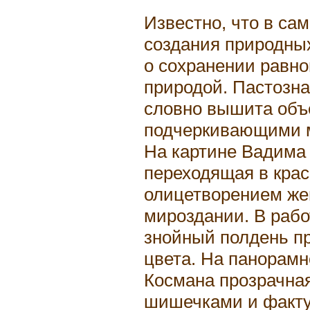
Известно, что в са
создания природны
о сохранении равн
природой. Пастозна
словно вышита объ
подчеркивающими м
На картине Вадима
переходящая в крас
олицетворением жен
мироздании. В раб
знойный полдень п
цвета. На панорам
Космана прозрачная
шишечками и факту