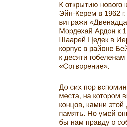
К открытию нового 
Эйн-Керем в 1962 г
витражи «Двенадца
Мордехай Ардон к 19
Шаарей Цедек в Ие
корпус в районе Бе
к десяти гобелена
«Сотворение».
До сих пор вспоми
места, на котором 
концов, камни этой
память. Но умей он
бы нам правду о со