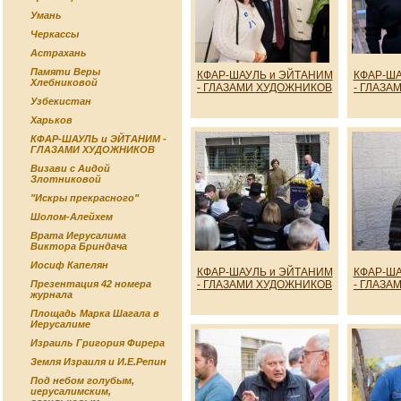
Умань
Черкассы
Астрахань
Памяти Веры
КФАР-ШАУЛЬ и ЭЙТАНИМ
КФАР-ША
Хлебниковой
- ГЛАЗАМИ ХУДОЖНИКОВ
- ГЛАЗА
Узбекистан
Харьков
КФАР-ШАУЛЬ и ЭЙТАНИМ -
ГЛАЗАМИ ХУДОЖНИКОВ
Визави с Аидой
Злотниковой
"Искры прекрасного"
Шолом-Алейхем
Врата Иерусалима
Виктора Бриндача
Иосиф Капелян
КФАР-ШАУЛЬ и ЭЙТАНИМ
КФАР-ША
- ГЛАЗАМИ ХУДОЖНИКОВ
- ГЛАЗА
Презентация 42 номера
журнала
Площадь Марка Шагала в
Иерусалиме
Израиль Григория Фирера
Земля Израиля и И.Е.Репин
Под небом голубым,
иерусалимским,