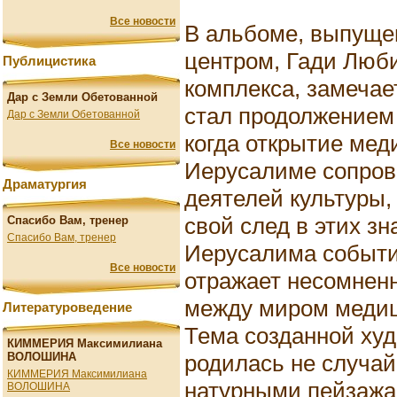
Все новости
В альбоме, выпущ
центром, Гади Люби
Публицистика
комплекса, замечает
Дар с Земли Обетованной
стал продолжением
Дар с Земли Обетованной
когда открытие мед
Все новости
Иерусалиме сопров
Драматургия
деятелей культуры,
свой след в этих з
Спасибо Вам, тренер
Спасибо Вам, тренер
Иерусалима события
Все новости
отражает несомнен
между миром медиц
Литературоведение
Тема созданной ху
КИММЕРИЯ Максимилиана
родилась не случа
ВОЛОШИНА
КИММЕРИЯ Максимилиана
натурными пейзажам
ВОЛОШИНА