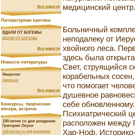
медицинский центр
Все новости
Литературная критика
Больничный компле
ВДАЛИ ОТ БОГЕМЫ
неподалеку от Иеру
ВДАЛИ ОТ БОГЕМЫ
хвойного леса. Перв
Все новости
здесь была открыта
Новости литературы
Свет, струящийся с
корабельных сосен, 
Некролог
Некролог
что помогает челов
Все новости
душевное равновеси
себе обновленному.
Конкурсы, творческие
вечера, встречи
Психиатрический ц
расположен между 
100-летие со дня рождения
Григория Окуня
Хар-Ноф. Историко
100-летие со дня рождения