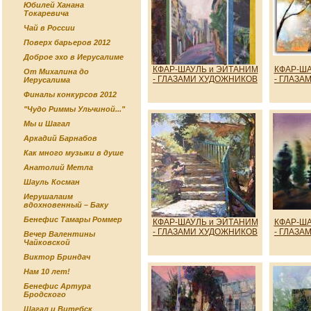
Юбилей Ханана
Токаревича
Чай в России
Поверх барьеров 2012
Доброе эхо в Иерусалиме
КФАР-ШАУЛЬ и ЭЙТАНИМ
КФАР-ША
От Михалина до
- ГЛАЗАМИ ХУДОЖНИКОВ
- ГЛАЗА
Иерусалима
Финалы конкурсов 2012
"Чудо Риммы Ульчиной..."
Мы и Шагал
Аркадий Барнабов
Как много музыки в душе
Анатолий Метла
Шауль Косман
Иерушалаим
вдохновенный – Баку
Бенефис Тамары Роммер
КФАР-ШАУЛЬ и ЭЙТАНИМ
КФАР-ША
- ГЛАЗАМИ ХУДОЖНИКОВ
- ГЛАЗА
Вечер Валентины
Чайковской
Виктор Бриндач
Нам 10 лет!
Бенефис Артура
Бродского
Шагал и Витебск