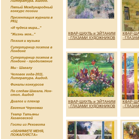
Литература. Ашдод.
Пятый Международный
конкурс поэзии
Презентация журнала в
РКЦ
«И чудеса мира..."
КФАР-ШАУЛЬ и ЭЙТАНИМ
КФАР-ША
"Жизнь моя..."
- ГЛАЗАМИ ХУДОЖНИКОВ
- ГЛАЗА
Поэзия и музыка
Супертурнир поэтов в
Лондоне
Супертурнир поэтов в
Лондоне - продолжение
Мы - Шагалу
Человек года-2011.
Литература. Ашдод.
Финалы конкурсов
По следам Шагала. Нон-
стоп. Ашдод
Диалог и пленэр
КФАР-ШАУЛЬ и ЭЙТАНИМ
КФАР-ША
- ГЛАЗАМИ ХУДОЖНИКОВ
- ГЛАЗА
Евгения Черномаз
Театр Татьяны
Хазановской
Гости из Реховота
«ОБНИМИТЕ МЕНЯ,
ПОЖАЛУЙСТА»