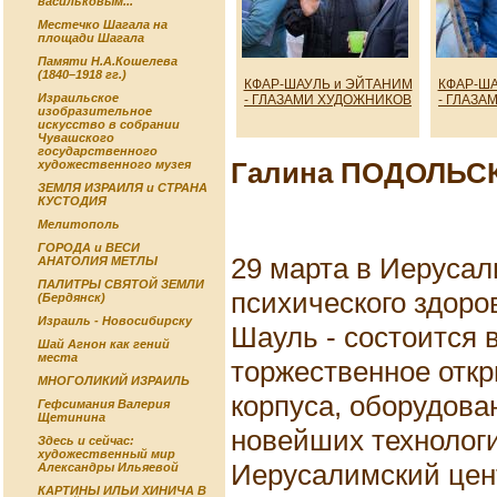
васильковым...
Местечко Шагала на
площади Шагала
Памяти Н.А.Кошелева
(1840–1918 гг.)
КФАР-ШАУЛЬ и ЭЙТАНИМ
КФАР-ША
Израильское
- ГЛАЗАМИ ХУДОЖНИКОВ
- ГЛАЗА
изобразительное
искусство в собрании
Чувашского
государственного
Галина ПОДОЛЬС
художественного музея
ЗЕМЛЯ ИЗРАИЛЯ и СТРАНА
КУСТОДИЯ
Мелитополь
ГОРОДА и ВЕСИ
29 марта в Иеруса
АНАТОЛИЯ МЕТЛЫ
ПАЛИТРЫ СВЯТОЙ ЗЕМЛИ
психического здоро
(Бердянск)
Израиль - Новосибирску
Шауль - состоится 
Шай Агнон как гений
места
торжественное откр
МНОГОЛИКИЙ ИЗРАИЛЬ
корпуса, оборудова
Гефсимания Валерия
Щетинина
новейших технолог
Здесь и сейчас:
художественный мир
Иерусалимский цен
Александры Ильяевой
КАРТИНЫ ИЛЬИ ХИНИЧА В