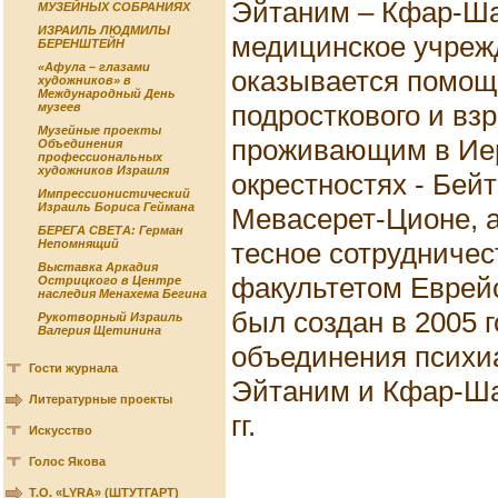
Эйтаним – Кфар-Ша
МУЗЕЙНЫХ СОБРАНИЯХ
ИЗРАИЛЬ ЛЮДМИЛЫ
медицинское учрежд
БЕРЕНШТЕЙН
«Афула – глазами
оказывается помощь
художников» в
Международный День
подросткового и взр
музеев
Музейные проекты
проживающим в Иер
Объединения
профессиональных
художников Израиля
окрестностях - Бе
Импрессионистический
Израиль Бориса Геймана
Мевасерет-Ционе, а
БЕРЕГА СВЕТА: Герман
тесное сотрудничес
Непомнящий
Выставка Аркадия
факультетом Еврейс
Острицкого в Центре
наследия Менахема Бегина
был создан в 2005 г
Рукотворный Израиль
Валерия Щетинина
объединения психи
Гости журнала
Эйтаним и Кфар-Ша
Литературные проекты
гг.
Искусство
Голос Якова
Т.О. «LYRA» (ШТУТГАРТ)