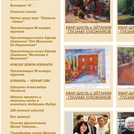
Витамин "А"
Осенний сонет
Нести миру мир: "Израиль
- Умани"
КФАР-ШАУЛЬ и ЭЙТАНИМ
КФАР-ША
Презентация 38 номера
- ГЛАЗАМИ ХУДОЖНИКОВ
- ГЛАЗА
журнала
Презентация книги Ефима
Златкина "От Михалина
до Иерусалима"
Презентация книги Ефима
Златкина "Молитва о
Михалине"
КРАСКИ ЗЕМЛИ ИЗРАИЛЯ
Презентация 39 номера
журнала
ИЗРАИЛЬ – ЧЕРНИГОВУ
Офорты Александра
Постеля
КФАР-ШАУЛЬ и ЭЙТАНИМ
КФАР-ША
Идеалы времени и
- ГЛАЗАМИ ХУДОЖНИКОВ
- ГЛАЗА
эталоны моды в
живописи Андриана Жудро
100-летний юбилей
Без границ!
Письмо фронтовика
Якова Темкина…
Тринадцать колен Моисея