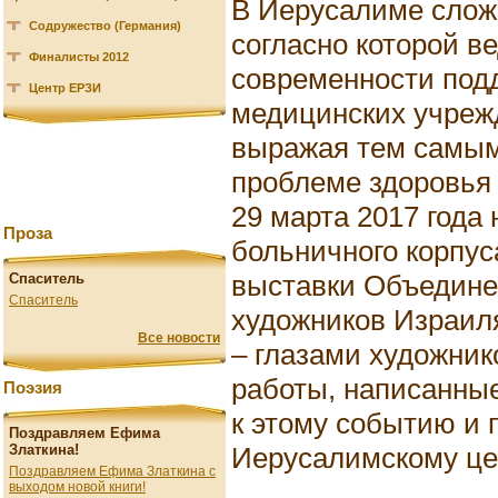
В Иерусалиме слож
Содружество (Германия)
согласно которой в
Финалисты 2012
современности под
Центр ЕРЗИ
медицинских учреж
выражая тем самым
проблеме здоровья 
29 марта 2017 года
Проза
больничного корпус
выставки Объедин
Спаситель
Спаситель
художников Израил
Все новости
– глазами художник
работы, написанны
Поэзия
к этому событию и 
Поздравляем Ефима
Иерусалимскому це
Златкина!
Поздравляем Ефима Златкина с
выходом новой книги!