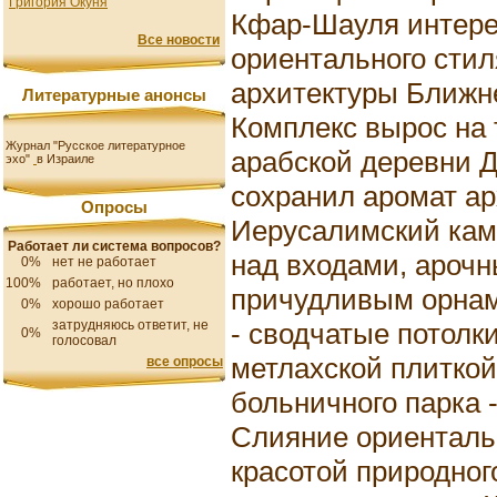
Григория Окуня
Кфар-Шауля интерес
Все новости
ориентального стил
архитектуры Ближне
Литературные анонсы
Комплекс вырос на
Журнал "Русское литературное
арабской деревни Ди
эхо"
в Израиле
сохранил аромат ар
Опросы
Иерусалимский кам
Работает ли система вопросов?
над входами, арочн
0%
нет не работает
100%
работает, но плохо
причудливым орнам
0%
хорошо работает
- сводчатые потолк
затрудняюсь ответит, не
0%
голосовал
метлахской плиткой
все опросы
больничного парка -
Слияние ориенталь
красотой природного