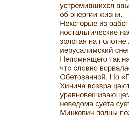
устремившихся ввы
об энергии жизни.
Некоторые из рабо
ностальгические на
золотая на полотне
иерусалимский снег
Непомнящего так на
что словно ворвала
Обетованной. Но «
Хинича возвращают
уравновешивающему
неведома суета суе
Минкович полны поз