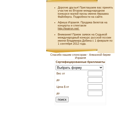
Дорогие друзья! Приглашаем вас принять
участие во Втором международном
конкурсе малой прозы имени Авраама
Файнберга. Подробности на сайте.
Афиша Израиля. Продажа билетов на
концерты и спектакли
http://teatron.net/
Внимание! Прием заявок на Седьмой
международный конкурс русской поэзии
имени Владимира Добина с 1 февраля по
1 сентября 2012 года.
Спасибо нашим спонсорам - Алмазной бирже
Израиля
Сертифицированные бриллианты
Вес от
до
Цена $ от
до