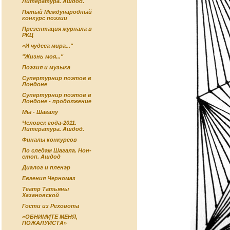
Литература. Ашдод.
Пятый Международный
конкурс поэзии
Презентация журнала в
РКЦ
«И чудеса мира..."
"Жизнь моя..."
Поэзия и музыка
Супертурнир поэтов в
Лондоне
Супертурнир поэтов в
Лондоне - продолжение
Мы - Шагалу
Человек года-2011.
Литература. Ашдод.
Финалы конкурсов
По следам Шагала. Нон-
стоп. Ашдод
Диалог и пленэр
Евгения Черномаз
Театр Татьяны
Хазановской
Гости из Реховота
«ОБНИМИТЕ МЕНЯ,
ПОЖАЛУЙСТА»