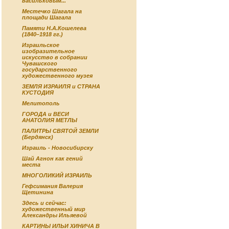
васильковым...
Местечко Шагала на
площади Шагала
Памяти Н.А.Кошелева
(1840–1918 гг.)
Израильское
изобразительное
искусство в собрании
Чувашского
государственного
художественного музея
ЗЕМЛЯ ИЗРАИЛЯ и СТРАНА
КУСТОДИЯ
Мелитополь
ГОРОДА и ВЕСИ
АНАТОЛИЯ МЕТЛЫ
ПАЛИТРЫ СВЯТОЙ ЗЕМЛИ
(Бердянск)
Израиль - Новосибирску
Шай Агнон как гений
места
МНОГОЛИКИЙ ИЗРАИЛЬ
Гефсимания Валерия
Щетинина
Здесь и сейчас:
художественный мир
Александры Ильяевой
КАРТИНЫ ИЛЬИ ХИНИЧА В