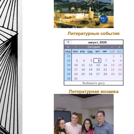
Литературные события
?
август, 2026
«
‹
Сегодня
›
»
нед
пон
втр
срд
чет
пят
суб
вск
31
1
2
32
3
4
5
6
7
8
9
33
10
11
12
13
14
15
16
34
17
18
19
20
21
22
23
35
24
25
26
27
28
29
30
36
31
Выберите дату
Литературная мозаика