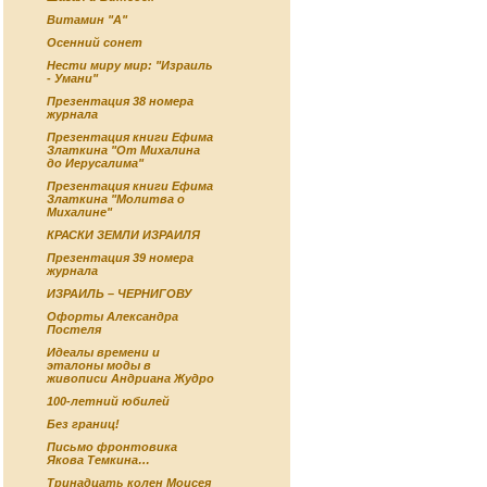
Витамин "А"
Осенний сонет
Нести миру мир: "Израиль
- Умани"
Презентация 38 номера
журнала
Презентация книги Ефима
Златкина "От Михалина
до Иерусалима"
Презентация книги Ефима
Златкина "Молитва о
Михалине"
КРАСКИ ЗЕМЛИ ИЗРАИЛЯ
Презентация 39 номера
журнала
ИЗРАИЛЬ – ЧЕРНИГОВУ
Офорты Александра
Постеля
Идеалы времени и
эталоны моды в
живописи Андриана Жудро
100-летний юбилей
Без границ!
Письмо фронтовика
Якова Темкина…
Тринадцать колен Моисея