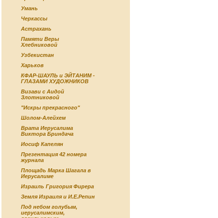
Умань
Черкассы
Астрахань
Памяти Веры
Хлебниковой
Узбекистан
Харьков
КФАР-ШАУЛЬ и ЭЙТАНИМ -
ГЛАЗАМИ ХУДОЖНИКОВ
Визави с Аидой
Злотниковой
"Искры прекрасного"
Шолом-Алейхем
Врата Иерусалима
Виктора Бриндача
Иосиф Капелян
Презентация 42 номера
журнала
Площадь Марка Шагала в
Иерусалиме
Израиль Григория Фирера
Земля Израиля и И.Е.Репин
Под небом голубым,
иерусалимским,