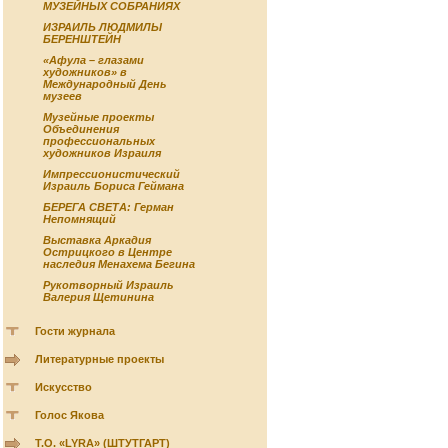
МУЗЕЙНЫХ СОБРАНИЯХ
ИЗРАИЛЬ ЛЮДМИЛЫ
БЕРЕНШТЕЙН
«Афула – глазами
художников» в
Международный День
музеев
Музейные проекты
Объединения
профессиональных
художников Израиля
Импрессионистический
Израиль Бориса Геймана
БЕРЕГА СВЕТА: Герман
Непомнящий
Выставка Аркадия
Острицкого в Центре
наследия Менахема Бегина
Рукотворный Израиль
Валерия Щетинина
Гости журнала
Литературные проекты
Искусство
Голос Якова
Т.О. «LYRA» (ШТУТГАРТ)