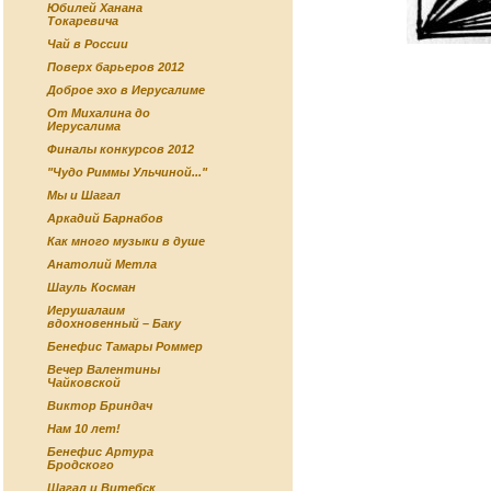
Юбилей Ханана
Токаревича
Чай в России
Поверх барьеров 2012
Доброе эхо в Иерусалиме
От Михалина до
Иерусалима
Финалы конкурсов 2012
"Чудо Риммы Ульчиной..."
Мы и Шагал
Аркадий Барнабов
Как много музыки в душе
Анатолий Метла
Шауль Косман
Иерушалаим
вдохновенный – Баку
Бенефис Тамары Роммер
Вечер Валентины
Чайковской
Виктор Бриндач
Нам 10 лет!
Бенефис Артура
Бродского
Шагал и Витебск