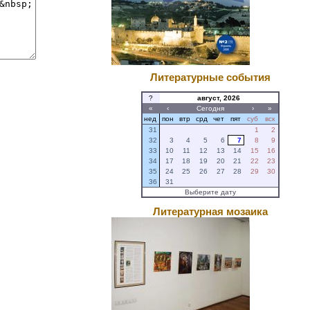
Литературные события
?
август, 2026
«
‹
Сегодня
›
»
нед
пон
втр
срд
чет
пят
суб
вск
31
1
2
32
3
4
5
6
7
8
9
33
10
11
12
13
14
15
16
34
17
18
19
20
21
22
23
35
24
25
26
27
28
29
30
36
31
Выберите дату
Литературная мозаика