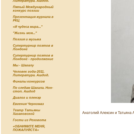
Литература. Ашдод.
Пятый Международный
конкурс поэзии
Презентация журнала в
РКЦ
«И чудеса мира..."
"Жизнь моя..."
Поэзия и музыка
Супертурнир поэтов в
Лондоне
Супертурнир поэтов в
Лондоне - продолжение
Мы - Шагалу
Человек года-2011.
Литература. Ашдод.
Финалы конкурсов
По следам Шагала. Нон-
стоп. Ашдод
Диалог и пленэр
Евгения Черномаз
Театр Татьяны
Анатолий Алексин и Татьяна 
Хазановской
Гости из Реховота
«ОБНИМИТЕ МЕНЯ,
ПОЖАЛУЙСТА»