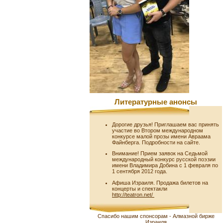
Литературные анонсы
Дорогие друзья! Приглашаем вас принять
участие во Втором международном
конкурсе малой прозы имени Авраама
Файнберга. Подробности на сайте.
Внимание! Прием заявок на Седьмой
международный конкурс русской поэзии
имени Владимира Добина с 1 февраля по
1 сентября 2012 года.
Афиша Израиля. Продажа билетов на
концерты и спектакли
http://teatron.net/
Спасибо нашим спонсорам - Алмазной бирже
Израиля