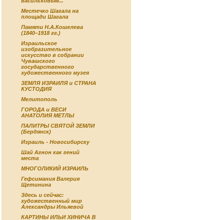
васильковым...
Местечко Шагала на
площади Шагала
Памяти Н.А.Кошелева
(1840–1918 гг.)
Израильское
изобразительное
искусство в собрании
Чувашского
государственного
художественного музея
ЗЕМЛЯ ИЗРАИЛЯ и СТРАНА
КУСТОДИЯ
Мелитополь
ГОРОДА и ВЕСИ
АНАТОЛИЯ МЕТЛЫ
ПАЛИТРЫ СВЯТОЙ ЗЕМЛИ
(Бердянск)
Израиль - Новосибирску
Шай Агнон как гений
места
МНОГОЛИКИЙ ИЗРАИЛЬ
Гефсимания Валерия
Щетинина
Здесь и сейчас:
художественный мир
Александры Ильяевой
КАРТИНЫ ИЛЬИ ХИНИЧА В