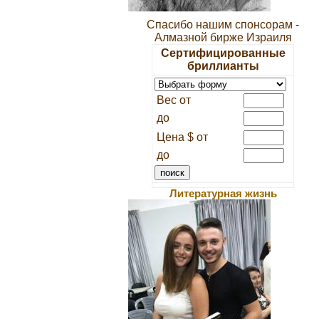
Спасибо нашим спонсорам -
Алмазной бирже Израиля
Сертифицированные
бриллианты
Вес от
до
Цена $ от
до
Литературная жизнь