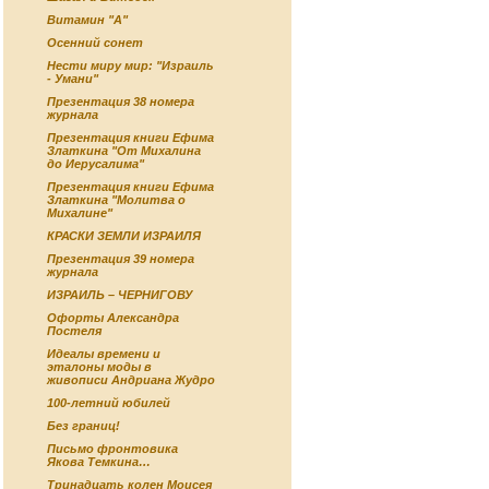
Витамин "А"
Осенний сонет
Нести миру мир: "Израиль
- Умани"
Презентация 38 номера
журнала
Презентация книги Ефима
Златкина "От Михалина
до Иерусалима"
Презентация книги Ефима
Златкина "Молитва о
Михалине"
КРАСКИ ЗЕМЛИ ИЗРАИЛЯ
Презентация 39 номера
журнала
ИЗРАИЛЬ – ЧЕРНИГОВУ
Офорты Александра
Постеля
Идеалы времени и
эталоны моды в
живописи Андриана Жудро
100-летний юбилей
Без границ!
Письмо фронтовика
Якова Темкина…
Тринадцать колен Моисея