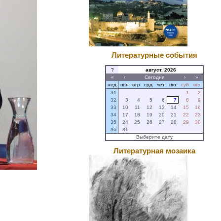
Литературные события
?
август, 2026
«
‹
Сегодня
›
»
нед
пон
втр
срд
чет
пят
суб
вск
31
1
2
32
3
4
5
6
7
8
9
33
10
11
12
13
14
15
16
34
17
18
19
20
21
22
23
35
24
25
26
27
28
29
30
36
31
Выберите дату
Литературная мозаика