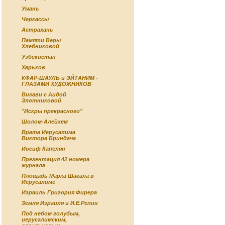
Умань
Черкассы
Астрахань
Памяти Веры
Хлебниковой
Узбекистан
Харьков
КФАР-ШАУЛЬ и ЭЙТАНИМ -
ГЛАЗАМИ ХУДОЖНИКОВ
Визави с Аидой
Злотниковой
"Искры прекрасного"
Шолом-Алейхем
Врата Иерусалима
Виктора Бриндача
Иосиф Капелян
Презентация 42 номера
журнала
Площадь Марка Шагала в
Иерусалиме
Израиль Григория Фирера
Земля Израиля и И.Е.Репин
Под небом голубым,
иерусалимским,