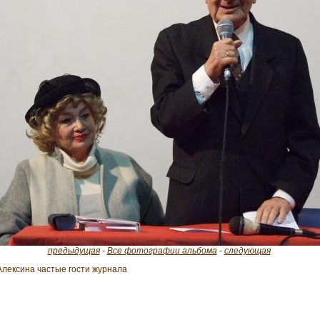
предыдущая
-
Все фотографии альбома
-
следующая
Алексина частые гости журнала