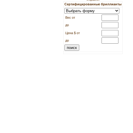
Сертифицированные бриллианты
Вес от
до
Цена $ от
до