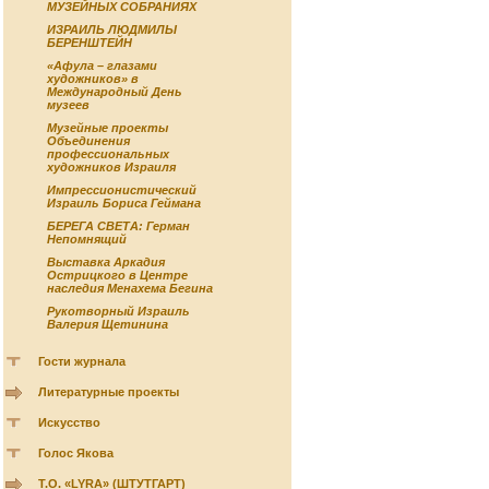
МУЗЕЙНЫХ СОБРАНИЯХ
ИЗРАИЛЬ ЛЮДМИЛЫ
БЕРЕНШТЕЙН
«Афула – глазами
художников» в
Международный День
музеев
Музейные проекты
Объединения
профессиональных
художников Израиля
Импрессионистический
Израиль Бориса Геймана
БЕРЕГА СВЕТА: Герман
Непомнящий
Выставка Аркадия
Острицкого в Центре
наследия Менахема Бегина
Рукотворный Израиль
Валерия Щетинина
Гости журнала
Литературные проекты
Искусство
Голос Якова
Т.О. «LYRA» (ШТУТГАРТ)