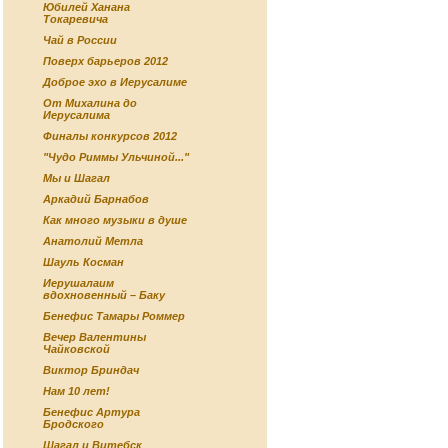
Юбилей Ханана
Токаревича
Чай в России
Поверх барьеров 2012
Доброе эхо в Иерусалиме
От Михалина до
Иерусалима
Финалы конкурсов 2012
"Чудо Риммы Ульчиной..."
Мы и Шагал
Аркадий Барнабов
Как много музыки в душе
Анатолий Метла
Шауль Косман
Иерушалаим
вдохновенный – Баку
Бенефис Тамары Роммер
Вечер Валентины
Чайковской
Виктор Бриндач
Нам 10 лет!
Бенефис Артура
Бродского
Шагал и Витебск