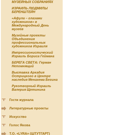
МУЗЕЙНЫХ СОБРАНИЯХ
ИЗРАИЛЬ ЛЮДМИЛЫ
БЕРЕНШТЕЙН
«Афула – глазами
художников» в
Международный День
музеев
Музейные проекты
Объединения
профессиональных
художников Израиля
Импрессионистический
Израиль Бориса Геймана
БЕРЕГА СВЕТА: Герман
Непомнящий
Выставка Аркадия
Острицкого в Центре
наследия Менахема Бегина
Рукотворный Израиль
Валерия Щетинина
Гости журнала
Литературные проекты
Искусство
Голос Якова
Т.О. «LYRA» (ШТУТГАРТ)