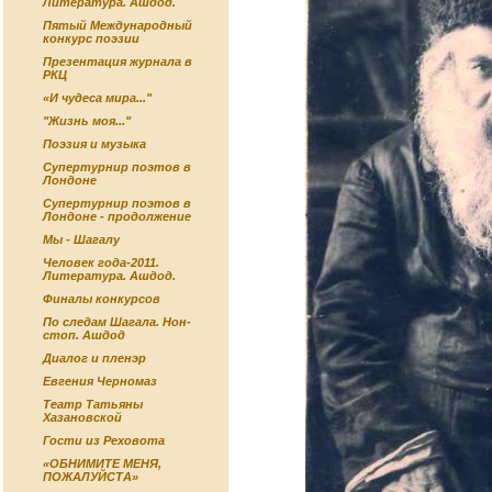
Литература. Ашдод.
Пятый Международный
конкурс поэзии
Презентация журнала в
РКЦ
«И чудеса мира..."
"Жизнь моя..."
Поэзия и музыка
Супертурнир поэтов в
Лондоне
Супертурнир поэтов в
Лондоне - продолжение
Мы - Шагалу
Человек года-2011.
Литература. Ашдод.
Финалы конкурсов
По следам Шагала. Нон-
стоп. Ашдод
Диалог и пленэр
Евгения Черномаз
Театр Татьяны
Хазановской
Гости из Реховота
«ОБНИМИТЕ МЕНЯ,
ПОЖАЛУЙСТА»