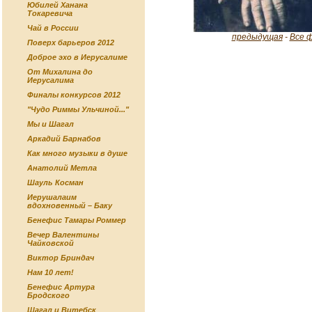
Юбилей Ханана
Токаревича
Чай в России
предыдущая
-
Все 
Поверх барьеров 2012
Доброе эхо в Иерусалиме
От Михалина до
Иерусалима
Финалы конкурсов 2012
"Чудо Риммы Ульчиной..."
Мы и Шагал
Аркадий Барнабов
Как много музыки в душе
Анатолий Метла
Шауль Косман
Иерушалаим
вдохновенный – Баку
Бенефис Тамары Роммер
Вечер Валентины
Чайковской
Виктор Бриндач
Нам 10 лет!
Бенефис Артура
Бродского
Шагал и Витебск