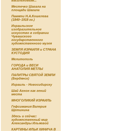
васильковым...
Местечко Шагала на
площади Шагала
Памяти Н.А.Кошелева
(1840–1918 гг.)
Израильское
изобразительное
искусство в собрании
Чувашского
государственного
художественного музея
ЗЕМЛЯ ИЗРАИЛЯ и СТРАНА
КУСТОДИЯ
Мелитополь
ГОРОДА и ВЕСИ
АНАТОЛИЯ МЕТЛЫ
ПАЛИТРЫ СВЯТОЙ ЗЕМЛИ
(Бердянск)
Израиль - Новосибирску
Шай Агнон как гений
места
МНОГОЛИКИЙ ИЗРАИЛЬ
Гефсимания Валерия
Щетинина
Здесь и сейчас:
художественный мир
Александры Ильяевой
КАРТИНЫ ИЛЬИ ХИНИЧА В