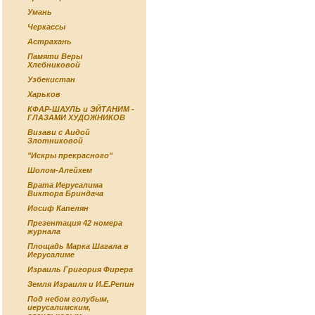
Умань
Черкассы
Астрахань
Памяти Веры
Хлебниковой
Узбекистан
Харьков
КФАР-ШАУЛЬ и ЭЙТАНИМ -
ГЛАЗАМИ ХУДОЖНИКОВ
Визави с Аидой
Злотниковой
"Искры прекрасного"
Шолом-Алейхем
Врата Иерусалима
Виктора Бриндача
Иосиф Капелян
Презентация 42 номера
журнала
Площадь Марка Шагала в
Иерусалиме
Израиль Григория Фирера
Земля Израиля и И.Е.Репин
Под небом голубым,
иерусалимским,