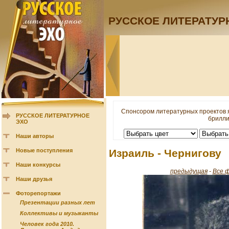
РУССКОЕ ЛИТЕРАТУР
Спонсором литературных проектов 
РУССКОЕ ЛИТЕРАТУРНОЕ
брилли
ЭХО
Наши авторы
Новые поступления
Израиль - Чернигову
Наши конкурсы
предыдущая
-
Все 
Наши друзья
Фоторепортажи
Презентации разных лет
Коллективы и музыканты
Человек года 2010.