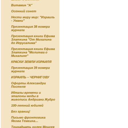
Витамин "А"
Осенний сонет
Нести миру мир: "Израиль
- Умани"
Презентация 38 номера
журнала
Презентация книги Ефима
Златкина "От Михалина
до Иерусалима"
Презентация книги Ефима
Златкина "Молитва о
Михалине"
КРАСКИ ЗЕМЛИ ИЗРАИЛЯ
Презентация 39 номера
журнала
ИЗРАИЛЬ – ЧЕРНИГОВУ
Офорты Александра
Постеля
Идеалы времени и
эталоны моды в
живописи Андриана Жудро
100-летний юбилей
Без границ!
Письмо фронтовика
Якова Темкина…
Тринадцать колен Моисея