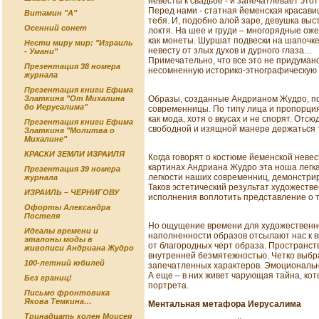
невесты к свадьбе - и запечатлевает это
Перед нами - статная йеменская красави
Витамин "А"
тебя. И, подобно алой заре, девушка выс
Осенний сонет
локтя. На шее и груди – многорядные о
как монеты. Шуршат подвески на шапочке
Нести миру мир: "Израиль
невесту от злых духов и дурного глаза…
- Умани"
Примечательно, что все это не придуман
Презентация 38 номера
несомненную историко-этнографическую ц
журнала
Презентация книги Ефима
Образы, созданные Андрианом Жудро, по
Златкина "От Михалина
до Иерусалима"
современницы. По типу лица и пропорция
как мода, хотя о вкусах и не спорят. От
Презентация книги Ефима
свободной и изящной манере держаться т
Златкина "Молитва о
Михалине"
КРАСКИ ЗЕМЛИ ИЗРАИЛЯ
Когда говорят о костюме йеменской невес
картинах Андриана Жудро эта ноша легка
Презентация 39 номера
легкости наших современниц, демонстрир
журнала
Таков эстетический результат художеств
ИЗРАИЛЬ – ЧЕРНИГОВУ
исполнения воплотить представление о т
Офорты Александра
Постеля
Но ощущение времени для художественно
Идеалы времени и
наполненности образов отсылают нас к в
эталоны моды в
от благородных черт образа. Пространст
живописи Андриана Жудро
внутренней безмятежностью. Четко выбр
100-летний юбилей
запечатленных характеров. Эмоциональнос
А еще – в них живет чарующая тайна, ко
Без границ!
портрета.
Письмо фронтовика
Якова Темкина…
Ментальная метафора Иерусалима
Тринадцать колен Моисея