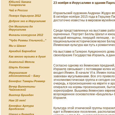
Юбилей Ханана
23 ноября в Иерусалиме в здании Парл
Токаревича
Чай в России
Израильский художник Андриан Жудро вп
Поверх барьеров 2012
В октябре-ноябре 2015 года в Герцлии П
достаточно известны в мировом музейном
Доброе эхо в Иерусалиме
От Михалина до
Иерусалима
Среди представленных на выставке работ
оцененных. Портрет Беллы Шагал и юнош
Финалы конкурсов 2012
молодой женщины, пекущей лепешки, - в 
"Чудо Риммы Ульчиной..."
Национальном историческом музее Белару
Йеменская культура как путь к романтиче
Мы и Шагал
Аркадий Барнабов
На выставке в Галерее Аукционного дом
своеобразие Государства Израиль, в дан
Как много музыки в душе
Анатолий Метла
Согласно одному из йеменских преданий,
Шауль Косман
Израиля связывают с потомками колен исч
входил Йемен. В начале VI в. Йемен попа
Иерушалаим
вдохновенный – Баку
завоеван мусульманами. Все это привело
этнолингвистическая группа и сегодня с
Бенефис Тамары Роммер
очередь, к произношению на иврите и ар
Вечер Валентины
опирался на нормы произношения, бытов
Чайковской
хореографии. Вышивка йеменских евреев 
возрожденное основателем «Бецалель» Б
Виктор Бриндач
Израиля.
Нам 10 лет!
Бенефис Артура
Культура этой этнической группы пораз
Бродского
едет в Йеменское поселение, располагаю
Шагал и Витебск