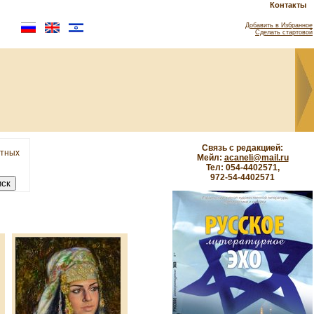
Контакты
Добавить в Избранное
Сделать стартовой
Связь с редакцией:
етных
Мейл:
acaneli@mail.ru
Тел: 054-4402571,
972-54-4402571