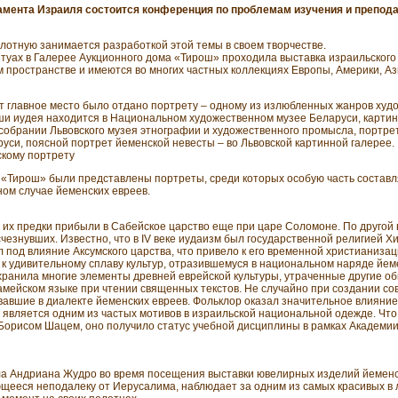
амента Израиля состоится конференция по проблемам изучения и препода
лотную занимается разработкой этой темы в своем творчестве.
итуах в Галерее Аукционного дома «Тирош» проходила выставка израильског
 пространстве и имеются во многих частных коллекциях Европы, Америки, Аз
 главное место было отдано портрету – одному из излюбленных жанров худо
и иудея находится в Национальном художественном музее Беларуси, картин
собрании Львовского музея этнографии и художественного промысла, портрет 
си, поясной портрет йеменской невесты – во Львовской картинной галерее.
скому портрету
а «Тирош» были представлены портреты, среди которых особую часть соста
ном случае йеменских евреев.
 их предки прибыли в Сабейское царство еще при царе Соломоне. По другой
езнувших. Известно, что в IV веке иудаизм был государственной религией Хи
л под влияние Аксумского царства, что привело к его временной христианизац
 к удивительному сплаву культур, отразившемуся в национальном наряде йем
охранила многие элементы древней еврейской культуры, утраченные другие об
амейском языке при чтении священных текстов. Не случайно при создании с
авшие в диалекте йеменских евреев. Фольклор оказал значительное влияни
является одним из частых мотивов в израильской национальной одежде. Что 
орисом Шацем, оно получило статус учебной дисциплины в рамках Академии 
ила Андриана Жудро во время посещения выставки ювелирных изделий йеменс
щееся неподалеку от Иерусалима, наблюдает за одним из самых красивых в 