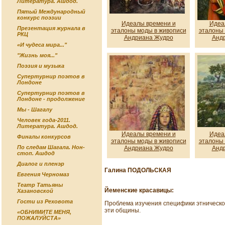
Литература. Ашдод.
Пятый Международный
конкурс поэзии
Идеалы времени и
Идеа
Презентация журнала в
эталоны моды в живописи
эталоны 
РКЦ
Андриана Жудро
Анд
«И чудеса мира..."
"Жизнь моя..."
Поэзия и музыка
Супертурнир поэтов в
Лондоне
Супертурнир поэтов в
Лондоне - продолжение
Мы - Шагалу
Человек года-2011.
Литература. Ашдод.
Идеалы времени и
Идеа
Финалы конкурсов
эталоны моды в живописи
эталоны 
По следам Шагала. Нон-
Андриана Жудро
Анд
стоп. Ашдод
Диалог и пленэр
Галина ПОДОЛЬСКАЯ
Евгения Черномаз
Театр Татьяны
Йеменские красавицы:
Хазановской
Гости из Реховота
Проблема изучения специфики этнического
эти общины.
«ОБНИМИТЕ МЕНЯ,
ПОЖАЛУЙСТА»