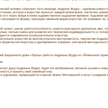
рческий человек «обречен» быть впереди. Андриан Жудро – художник нового 
стояние, которое в искусстве приносит каждый рубеж веков, тем более, рубеж 
и этот порог, войдя в новое художественное ощущение времени. Художник хр
о сказываются формы, присущие смежным видам искусства. Он усваивает их, и
талант, школа, работоспособность, широта культурного диапазона, вкус, с
лько, сколько нужно для развития его творческой индивидуальности, и, попав 
дается современное изобразительное искусство.
разительное искусство во многом утратило мастеровитость, творчество Андри
х форм бытия искусства и одновременно поражает элитарной многодельность
кций Аукционного дома «Тирош» работы Андриана Жудро из «Йеменской сери
ом
тает душу Андриана Жудро, будит его воображение, желание узнавать новых
ность и хранить свой семейный очаг.
ть художника, превращаются в краски Земли Обетованной и несут созидание м