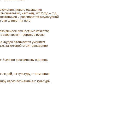
поколения, нового ощущения
тысячелетий, наконец, 2012 год – год
онотопичен и развивается в культурной
 они влияют на него.
ложившиеся личностные качества
в свое время, творить в русле
ана Жудро отличается умением
ю, за которой стоит овладение
и» были по достоинству оценены
 людей, их культуру, стремление
иру через познание его культуры.