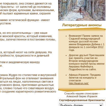
ое покрывало, она словно движется на
т браслеты - от запястий до половины
ческих форм, кулонами, вычеканенными,
 И пылают карминные камни, охраняя
помимо эстетической функции - имеют
усством.
Литературные анонсы
, но его носительницы – уже наши
Внимание! Прием заявок на
е женской красоты, который изменчив,
Седьмой международный
игры, запечатленное в постановке головы,
конкурс русской поэзии
имени Владимира Добина с 1
февраля по 1 сентября 2012
года.
а, который несет на себе девушка. На
Дорогие друзья! Приглашаем
тройности, грациозности и девичьей
вас принять участие во
Втором международном
стюм и академическую манеру
конкурсе малой прозы имени
ы.
Авраама Файнберга.
Подробности на сайте.
риана Жудро по стилистике и внутренней
Афиша Израиля. Продажа
билетов на концерты и
Нейтральный фон не отвлекает внимания
спектакли
аться на лицах, наполненных светом и
http://teatron.net/
товского фона, притягивая цельностью
, словно только что схвативших воздух.
ет созданию характерного романтического
Спасибо нашим спонсорам -
Алмазной бирже Израиля
Сертифицированные бриллианты