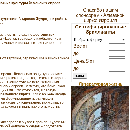
вания культуры йеменских евреев.
Спасибо нашим
спонсорам - Алмазной
о художника Андриана Жудро, чьи работы
бирже Израиля
ии.
Сертифицированные
бриллианты
жника, ныне уже по достоинству
а «Цветок Востока» с изображением
йменской невесты в полный рост, - в
Вес от
до
вляют картины, отражающие национальное
Цена $ от
до
 версии - йеменскую общину на Земле
мьяритского царства, в состав которого
ии. В конце того же века Йемен был
Литературная жизнь
енских евреев. Заметим, что йеменская
щинами. Это относится, в первую
овременного иврита Элиэзер Бен-Иегуда
е на формирование израильской
же касается ювелирного искусства, то
художеств и прикладного искусства
ких евреев в Музее Израиля. Художник
любой культуре обрядов – подготовке