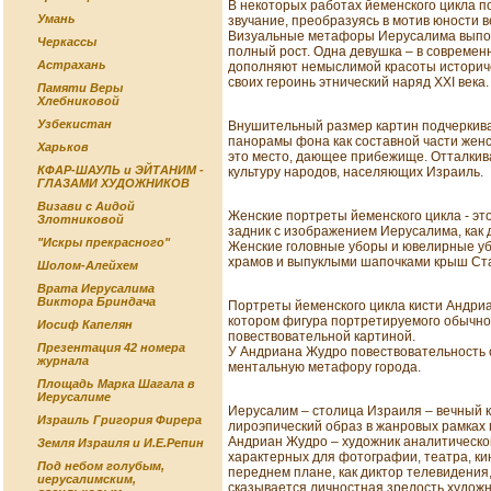
В некоторых работах йеменского цикла п
Умань
звучание, преобразуясь в мотив юности 
Визуальные метафоры Иерусалима выполн
Черкассы
полный рост. Одна девушка – в современ
Астрахань
дополняют немыслимой красоты историче
своих героинь этнический наряд ХХI века.
Памяти Веры
Хлебниковой
Узбекистан
Внушительный размер картин подчеркива
панорамы фона как составной части женск
Харьков
это место, дающее прибежище. Отталкива
КФАР-ШАУЛЬ и ЭЙТАНИМ -
культуру народов, населяющих Израиль.
ГЛАЗАМИ ХУДОЖНИКОВ
Визави с Аидой
Женские портреты йеменского цикла - эт
Злотниковой
задник с изображением Иерусалима, как 
"Искры прекрасного"
Женские головные уборы и ювелирные уб
храмов и выпуклыми шапочками крыш Стар
Шолом-Алейхем
Врата Иерусалима
Виктора Бриндача
Портреты йеменского цикла кисти Андри
котором фигура портретируемого обычно
Иосиф Капелян
повествовательной картиной.
Презентация 42 номера
У Андриана Жудро повествовательность 
журнала
ментальную метафору города.
Площадь Марка Шагала в
Иерусалиме
Иерусалим – столица Израиля – вечный к
Израиль Григория Фирера
лироэпический образ в жанровых рамках 
Андриан Жудро – художник аналитическо
Земля Израиля и И.Е.Репин
характерных для фотографии, театра, кин
Под небом голубым,
переднем плане, как диктор телевидения
иерусалимским,
сказывается личностная зрелость художн