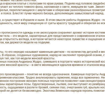
т момент на своих полотнах.
ца в красном платье c полосами по краю рукава. Подняв над головою свадебн
тупает из теплого темного фона, напоминая о свете, живущем во тьме. Звеня
жерелья, переплетающиеся с амулетами и оберегами разнообразных геометри
 и поясе. Блестят пучки черного бисера, дополняющие замысловатый наряд.
о, а существует в Израиле и ныне. В этом смысле работы Андриана Жудро - 
енность, неся миру очищенную от суеты красоту традиций и оберегая ее иск
 прописанности одежды и ее аксессуаров сохраняют аромат истории костюма
м тела – это модели, характерные для представления о современном эталон
сюда открытость взгляда, в котором читается некоторое лукавство и ощущение 
ак, как держатся модели на подиуме.
ты, то его нередко называют каменным цветком – по количеству деталей и вес
. В образах, созданных художником, наряд не заслоняет природной осанки, с
уя тип, как топ-модели женской красоты.
енных поисков Андриана Жудро, сумевшего в портрете через исторический ко
ипе женской красоты – в свете меняющихся идеалов времени и эталонов мод
го произведения – понятие не всегда однозначное. Камерные портреты Анд
ременам классики. Трудно анализировать гармонию, когда все гармонично. 
венное построение женских поясных портретов позволяет нам сконцентриров
аны характерные позы. Одухотворенные, пылкие, они выступают из рембранд
ть, ощущаемая в разлете бровей, сиянии глаз, очертаниях губ, крыльях носа
торой не делятся безвозмездно. Экзотика йеменских нарядов героинь помога