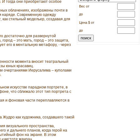
. И тогда они приобретают особое
Вес от
ных облачениях, изображены почти в
до
ом наряде. Современную одежду
 как стильный модельер, создавая для
Цена $ от
до
го достаточно для развернутой
город – это мать, город – это защита,
ет его в ментальную метафору, - через
венности момента вносит театральный
азы юных красавиц.
ми очертаниями Иерусалима – куполами
.
ьном искусстве парадном портрете, в
не, что сближало этот тип портрета с
ная и фоновая части переплавляются в
 Жудро как художника, создавшего такой
ия визуального пространства,
го и дальнего планов, когда герой на
ытийный фон на экране. В этом
 «чистоте жанра».