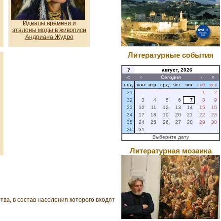
Идеалы времени и
эталоны моды в живописи
Андриана Жудро
Литературные события
?
август, 2026
«
‹
Сегодня
›
»
нед
пон
втр
срд
чет
пят
суб
вск
31
1
2
32
3
4
5
6
7
8
9
33
10
11
12
13
14
15
16
34
17
18
19
20
21
22
23
35
24
25
26
27
28
29
30
36
31
Выберите дату
Литературная мозаика
ва, в состав населения которого входят