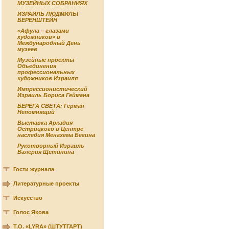
МУЗЕЙНЫХ СОБРАНИЯХ
ИЗРАИЛЬ ЛЮДМИЛЫ
БЕРЕНШТЕЙН
«Афула – глазами
художников» в
Международный День
музеев
Музейные проекты
Объединения
профессиональных
художников Израиля
Импрессионистический
Израиль Бориса Геймана
БЕРЕГА СВЕТА: Герман
Непомнящий
Выставка Аркадия
Острицкого в Центре
наследия Менахема Бегина
Рукотворный Израиль
Валерия Щетинина
Гости журнала
Литературные проекты
Искусство
Голос Якова
Т.О. «LYRA» (ШТУТГАРТ)