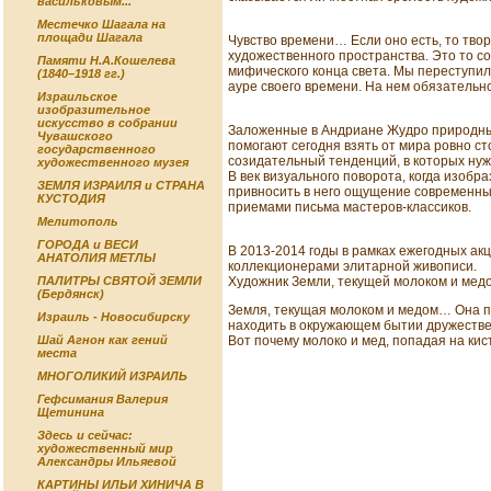
васильковым...
Местечко Шагала на
площади Шагала
Чувство времени… Если оно есть, то тво
художественного пространства. Это то со
Памяти Н.А.Кошелева
мифического конца света. Мы переступил
(1840–1918 гг.)
ауре своего времени. На нем обязательн
Израильское
изобразительное
искусство в собрании
Заложенные в Андриане Жудро природный 
Чувашского
помогают сегодня взять от мира ровно сто
государственного
созидательный тенденций, в которых нуж
художественного музея
В век визуального поворота, когда изоб
ЗЕМЛЯ ИЗРАИЛЯ и СТРАНА
привносить в него ощущение современны
КУСТОДИЯ
приемами письма мастеров-классиков.
Мелитополь
ГОРОДА и ВЕСИ
В 2013-2014 годы в рамках ежегодных а
АНАТОЛИЯ МЕТЛЫ
коллекционерами элитарной живописи.
Художник Земли, текущей молоком и мед
ПАЛИТРЫ СВЯТОЙ ЗЕМЛИ
(Бердянск)
Земля, текущая молоком и медом… Она пи
Израиль - Новосибирску
находить в окружающем бытии дружествен
Вот почему молоко и мед, попадая на кис
Шай Агнон как гений
места
МНОГОЛИКИЙ ИЗРАИЛЬ
Гефсимания Валерия
Щетинина
Здесь и сейчас:
художественный мир
Александры Ильяевой
КАРТИНЫ ИЛЬИ ХИНИЧА В