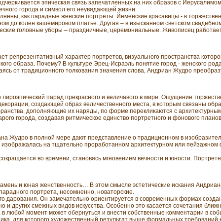
одчеркивается эпическая связь запечатленных на них образов с Иерусалимом
вечного города и символ его неувядающей жизни.
ены, как парадные женские портреты. Йеменские красавицы - в торжествен
ном до колен кашемировом платье. Другая – в изысканном светском свадебн
ские головные уборы – праздничные, церемониальные. Живописец работает,
ет репрезентативный характер портретов, визуального пространства которо
ого образа. Почему? В культуре Эрец-Исраэль понятие город - женского рода, 
ясь от традиционного толкования значения слова, Андриан Жудро преобразу
о лироэпический парад прекрасного и величавого в мире. Ощущение торжест
декорации, создающей образ величественного места, в которым связаны обр
ранства, дополняющие их наряды, по форме перекликаются с архитектурны
ого города, создавая ритмическое единство портретного и фонового планов
ана Жудро в полной мере дают представление о традиционном в изобразител
 изображалась на тщательно проработанном архитектурном или пейзажном фо
сокращается во времени, становясь мгновением вечности и юности. Портрет
амень и юная женственность… В этом смысле эстетические искания Андриана
парадного портрета, несомненно, новаторские.
го дарования. Он замечательно ориентируется в современных формах создан
о и других смежных видов искусства. Особенно это касается сочетания ближне
, в любой момент может обернуться и внести собственные комментарии в соб
ика, для которого художественный результат выше формальных требований к