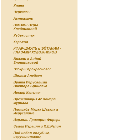
Умань
Черкассы
Астрахань
Памяти Веры
Хлебниковой
Узбекистан
Харьков
КФАР-ШАУЛЬ и ЭЙТАНИМ -
ГЛАЗАМИ ХУДОЖНИКОВ
Визави с Аидой
Злотниковой
"Искры прекрасного"
Шолом-Алейхем
Врата Иерусалима
Виктора Бриндача
Иосиф Капелян
Презентация 42 номера
журнала
Площадь Марка Шагала в
Иерусалиме
Израиль Григория Фирера
Земля Израиля и И.Е.Репин
Под небом голубым,
иерусалимским,