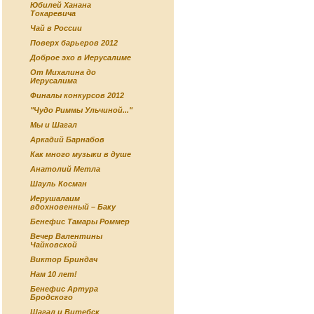
Юбилей Ханана
Токаревича
Чай в России
Поверх барьеров 2012
Доброе эхо в Иерусалиме
От Михалина до
Иерусалима
Финалы конкурсов 2012
"Чудо Риммы Ульчиной..."
Мы и Шагал
Аркадий Барнабов
Как много музыки в душе
Анатолий Метла
Шауль Косман
Иерушалаим
вдохновенный – Баку
Бенефис Тамары Роммер
Вечер Валентины
Чайковской
Виктор Бриндач
Нам 10 лет!
Бенефис Артура
Бродского
Шагал и Витебск