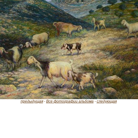
предыдущая
-
Все фотографии альбома
-
следующая