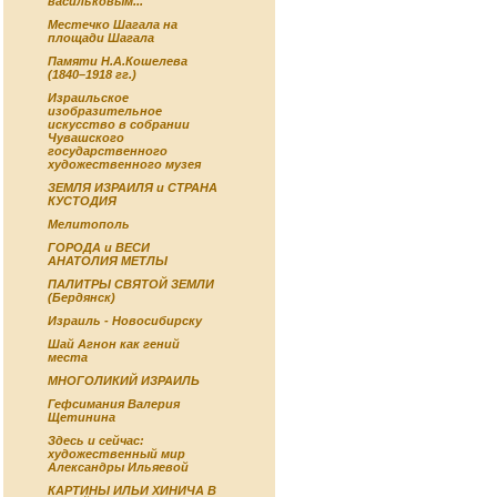
васильковым...
Местечко Шагала на
площади Шагала
Памяти Н.А.Кошелева
(1840–1918 гг.)
Израильское
изобразительное
искусство в собрании
Чувашского
государственного
художественного музея
ЗЕМЛЯ ИЗРАИЛЯ и СТРАНА
КУСТОДИЯ
Мелитополь
ГОРОДА и ВЕСИ
АНАТОЛИЯ МЕТЛЫ
ПАЛИТРЫ СВЯТОЙ ЗЕМЛИ
(Бердянск)
Израиль - Новосибирску
Шай Агнон как гений
места
МНОГОЛИКИЙ ИЗРАИЛЬ
Гефсимания Валерия
Щетинина
Здесь и сейчас:
художественный мир
Александры Ильяевой
КАРТИНЫ ИЛЬИ ХИНИЧА В