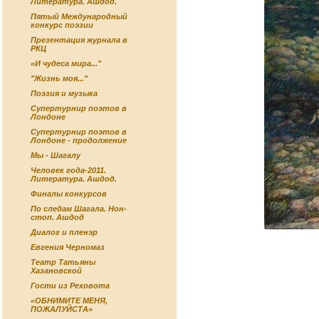
Литература. Ашдод.
Пятый Международный
конкурс поэзии
Презентация журнала в
РКЦ
«И чудеса мира..."
"Жизнь моя..."
Поэзия и музыка
Супертурнир поэтов в
Лондоне
Супертурнир поэтов в
Лондоне - продолжение
Мы - Шагалу
Человек года-2011.
Литература. Ашдод.
Финалы конкурсов
По следам Шагала. Нон-
стоп. Ашдод
Диалог и пленэр
Евгения Черномаз
Театр Татьяны
Хазановской
Гости из Реховота
«ОБНИМИТЕ МЕНЯ,
ПОЖАЛУЙСТА»