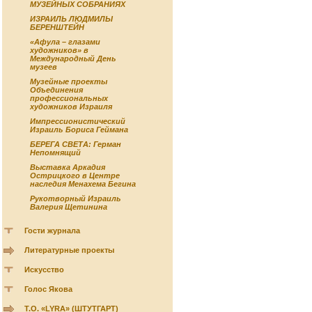
МУЗЕЙНЫХ СОБРАНИЯХ
ИЗРАИЛЬ ЛЮДМИЛЫ
БЕРЕНШТЕЙН
«Афула – глазами
художников» в
Международный День
музеев
Музейные проекты
Объединения
профессиональных
художников Израиля
Импрессионистический
Израиль Бориса Геймана
БЕРЕГА СВЕТА: Герман
Непомнящий
Выставка Аркадия
Острицкого в Центре
наследия Менахема Бегина
Рукотворный Израиль
Валерия Щетинина
Гости журнала
Литературные проекты
Искусство
Голос Якова
Т.О. «LYRA» (ШТУТГАРТ)