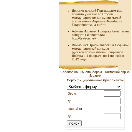
Дорогие друзья! Приглашаем вас
принять участие во Втором
международном конкурсе малой
прозы имени Авраама Файнберга.
Подробности на сайте.
Афиша Израиля. Продажа билетов на
концерты и спектакли
http://teatron.net/
Внимание! Прием заявок на Седьмой
международный конкурс
русской поэзии имени Владимира
Добина с 1 февраля по 1 сентября
2012 года.
Спасибо нашим спонсорам - Алмазной бирже
Израиля
Сертифицированные бриллианты
Вес от
до
Цена $ от
до