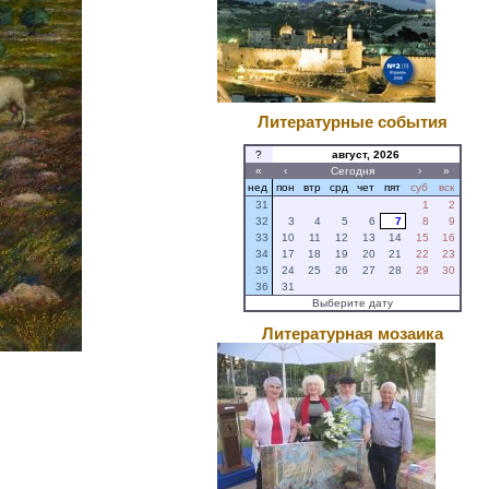
Литературные события
?
август, 2026
«
‹
Сегодня
›
»
нед
пон
втр
срд
чет
пят
суб
вск
31
1
2
32
3
4
5
6
7
8
9
33
10
11
12
13
14
15
16
34
17
18
19
20
21
22
23
35
24
25
26
27
28
29
30
36
31
Выберите дату
Литературная мозаика