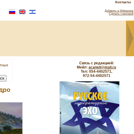
Контакты
Добавить в Избранное
Сделать стартовой
Связь с редакцией:
етных
Мейл:
acaneli@mail.ru
Тел: 054-4402571,
972-54-4402571
дро