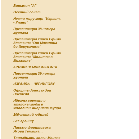
Витамин "А"
Осенний сонет
Нести миру мир: "Израиль
- Умани"
Презентация 38 номера
журнала
Презентация книги Ефима
Златкина "От Михалина
до Иерусалима"
Презентация книги Ефима
Златкина "Молитва о
Михалине"
КРАСКИ ЗЕМЛИ ИЗРАИЛЯ
Презентация 39 номера
журнала
ИЗРАИЛЬ – ЧЕРНИГОВУ
Офорты Александра
Постеля
Идеалы времени и
эталоны моды в
живописи Андриана Жудро
100-летний юбилей
Без границ!
Письмо фронтовика
Якова Темкина…
Тринадцать колен Моисея