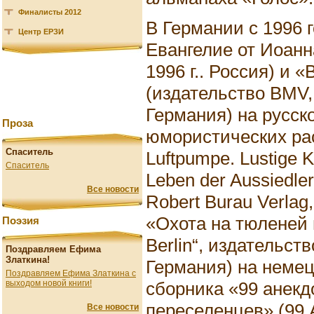
Финалисты 2012
В Германии с 1996 г
Центр ЕРЗИ
Евангелие от Иоанна
1996 г.. Россия) и
(издательство BMV, 
Германия) на русск
Проза
юмористических рас
Спаситель
Luftpumpe. Lustige 
Спаситель
Leben der Aussiedle
Все новости
Robert Burau Verlag
«Охота на тюленей 
Поэзия
Berlin“, издательств
Поздравляем Ефима
Златкина!
Германия) на немец
Поздравляем Ефима Златкина с
сборника «99 анекд
выходом новой книги!
переселенцев» (99 A
Все новости