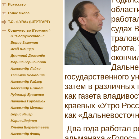
Искусство
област
Голос Якова
работа
Т.О. «LYRA» (ШТУТГАРТ)
судах 
Содружество (Германия)
тралов
О "Содружестве..."
Борис Замятин
флота.
Исай Шпицер
окончи
Дмитрий Драгилёв
Марина Гершенович
Дальне
Александр Лайко
государственного у
Татьяна Нелюбина
Александр Райзер
затем в различных 
Александр Шмидт
как газета владиво
Рудольф Еременко
Наталья Горбатюк
краевых «Утро Рос
Александр Мерлин
как «Дальневосточ
Борис Рацер
Мария Шефнер
Два года работал р
Ульяна Шереметьева
Александр Фитц
альманаха «Голос».