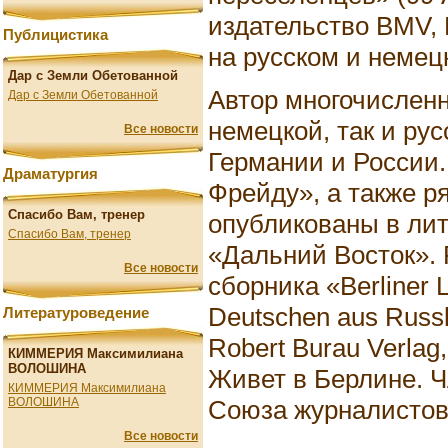
издательство BMV, R
Публицистика
на русском и немец
Дар с Земли Обетованной
Автор многочисленн
Дар с Земли Обетованной
немецкой, так и ру
Все новости
Германии и России
Драматургия
Фрейду», а также р
Спасибо Вам, тренер
опубликованы в ли
Спасибо Вам, тренер
«Дальний Восток». 
Все новости
сборника «Berliner Li
Deutschen aus Russ
Литературоведение
Robert Burau Verlag
КИММЕРИЯ Максимилиана
ВОЛОШИНА
Живет в Берлине. 
КИММЕРИЯ Максимилиана
Союза журналистов
ВОЛОШИНА
Все новости