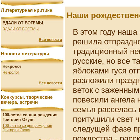
Литературная критика
Наши рождественс
ВДАЛИ ОТ БОГЕМЫ
ВДАЛИ ОТ БОГЕМЫ
В этом году наша
решила отпраздно
Все новости
традиционный не
Новости литературы
русские, но все т
Некролог
яблоками гуся отп
Некролог
разложили празд
Все новости
веток с заженным
Конкурсы, творческие
повесили ангела 
вечера, встречи
семья расселась в
100-летие со дня рождения
притушили свет ч
Григория Окуня
100-летие со дня рождения
следущей фазе п
Григория Окуня
рождества - расс