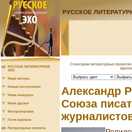
РУССКОЕ ЛИТЕРАТУР
Спонсором литературных проектов 
РУССКОЕ ЛИТЕРАТУРНОЕ
брилли
ЭХО
Наши авторы
Новые поступления
Александр Р
Наши конкурсы
Союза писат
Наши друзья
Фоторепортажи
журналистов
Гости журнала
Литературные проекты
Родился