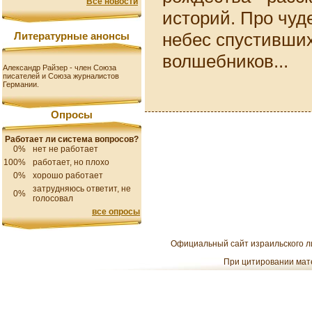
Все новости
историй. Про чуде
небес спустивших
Литературные анонсы
волшебников...
Александр Райзер - член Союза
писателей и Союза журналистов
Германии.
Опросы
Работает ли система вопросов?
0%
нет не работает
100%
работает, но плохо
0%
хорошо работает
затрудняюсь ответит, не
0%
голосовал
все опросы
Официальный сайт израильского ли
При цитировании мате