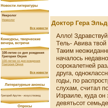
Новости литературы
Некролог
Некролог
Доктор Гера Эльд
Все новости
Алло! Здравствуй,
Конкурсы, творческие
Тель- Авива твой 
вечера, встречи
Таким неожиданн
100-летие со дня рождения
началось недавно 
Григория Окуня
100-летие со дня рождения
сорокалетней раз
Григория Окуня
друга, одноклассн
Все новости
годы, по распрос
Литературные анонсы
слухам, считал п
Израиле, куда он
Григорий Арутян - искусствовед
девятьсот семьде
Опросы