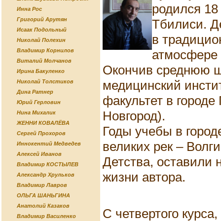
родился 18 
Инна Рос
Григорий Арутян
Тбилиси. Д
Исаак Подольный
в традицио
Николай Полехин
атмосфере 
Владимир Корнилов
Виталий Молчанов
Окончив среднюю шк
Ирина Бакуленко
медицинский инсти
Николай Толстиков
Дина Ратнер
факультет в городе
Юрий Герловин
Новгород).
Нина Михалик
ЖЕННИ КОВАЛЁВА
Годы учебы в город
Сергей Прохоров
великих рек – Волги
Иннокентий Медведев
Алексей Иванов
Детства, оставили 
Владимир КОСТЫЛЕВ
жизни автора.
Александр Хрульков
Владимир Лавров
ОЛЬГА ШАНЬГИНА
Анатолий Казаков
С четвертого курса
Владимир Василенко