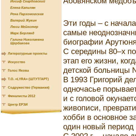
Абовянском медобъ
Иосиф Скарбовский
Елена Капилян
Рена Пархомовская
Эти годы – с начала
Валерий Жукин
Люси Мейнстер
самые неоднозначн
Марк Берлянд
биографии Арутюня
Галина Николаевна
Щербакова
С середины 80–х п
Литературные проекты
этап его жизни, ког
Искусство
детской больницы No
Голос Якова
В 1993 Григорий де
Т.О. «LYRA» (ШТУТГАРТ)
одночасье порывает
Содружество (Германия)
и с головой окунает
Финалисты 2012
Центр ЕРЗИ
живописи, преврати
хобби в основное з
один новый период 
С 2002 г. – начало д