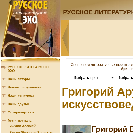
РУССКОЕ ЛИТЕРАТУР
Спонсором литературных проектов 
РУССКОЕ ЛИТЕРАТУРНОЕ
брилли
ЭХО
Наши авторы
Новые поступления
Григорий Ар
Наши конкурсы
искусствове
Наши друзья
Фоторепортажи
Гости журнала
Аимин Алексей
Григорий 
Елена Шуваева-Петросян