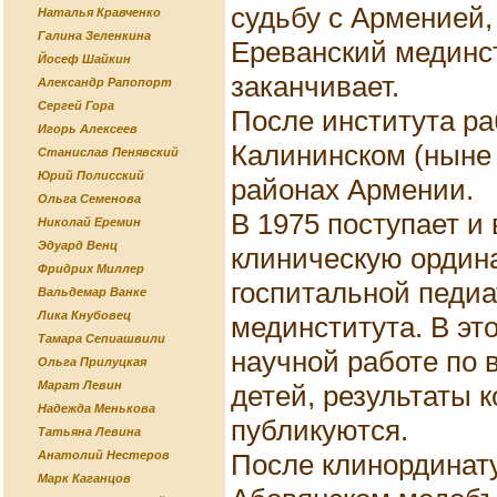
судьбу с Арменией,
Наталья Кравченко
Галина Зеленкина
Ереванский мединст
Йосеф Шайкин
заканчивает.
Александр Рапопорт
Сергей Гора
После института ра
Игорь Алексеев
Калининском (ныне
Станислав Пенявский
Юрий Полисский
районах Армении.
Ольга Семенова
В 1975 поступает и
Николай Еремин
Эдуард Венц
клиническую ордин
Фридрих Миллер
госпитальной педиа
Вальдемар Ванке
Лика Кнубовец
мединститута. В эт
Тамара Сепиашвили
научной работе по 
Ольга Прилуцкая
Марат Левин
детей, результаты 
Надежда Менькова
публикуются.
Татьяна Левина
После клинординат
Анатолий Нестеров
Марк Каганцов