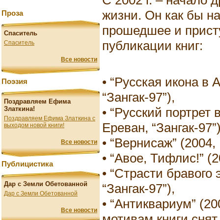
жизни. Он как бы н
Проза
прошедшее и прист
Спаситель
публикации книг:
Спаситель
Все новости
• “Русская икона в 
Поэзия
“Зангак-97”),
Поздравляем Ефима
• “Русский портрет 
Златкина!
Поздравляем Ефима Златкина с
Ереван, “Зангак-97”)
выходом новой книги!
• “Вернисаж” (2004, 
Все новости
• “Авое, Тифлис!” (2
Публицистика
• “Страсти бравого 
Дар с Земли Обетованной
“Зангак-97”),
Дар с Земли Обетованной
• “Антиквариум” (200
Все новости
мотивам книги снят