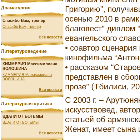
Григорию”, получив
Драматургия
осенью 2010 в рам
Спасибо Вам, тренер
благовест” диплом 
Спасибо Вам, тренер
евангельского славо
Все новости
• соавтор сценария
Литературоведение
кинофильма “Антон 
КИММЕРИЯ Максимилиана
• рассказом “Старо
ВОЛОШИНА
представлен в сбор
КИММЕРИЯ Максимилиана
ВОЛОШИНА
прозе” (Тбилиси, 20
Все новости
С 2003 г. – Арутюн
Литературная критика
искусствовед, авто
ВДАЛИ ОТ БОГЕМЫ
статьей об армянск
ВДАЛИ ОТ БОГЕМЫ
Женат, имеет сына и
Все новости