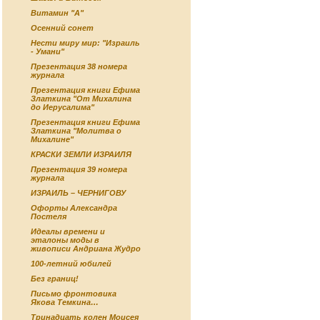
Витамин "А"
Осенний сонет
Нести миру мир: "Израиль
- Умани"
Презентация 38 номера
журнала
Презентация книги Ефима
Златкина "От Михалина
до Иерусалима"
Презентация книги Ефима
Златкина "Молитва о
Михалине"
КРАСКИ ЗЕМЛИ ИЗРАИЛЯ
Презентация 39 номера
журнала
ИЗРАИЛЬ – ЧЕРНИГОВУ
Офорты Александра
Постеля
Идеалы времени и
эталоны моды в
живописи Андриана Жудро
100-летний юбилей
Без границ!
Письмо фронтовика
Якова Темкина…
Тринадцать колен Моисея