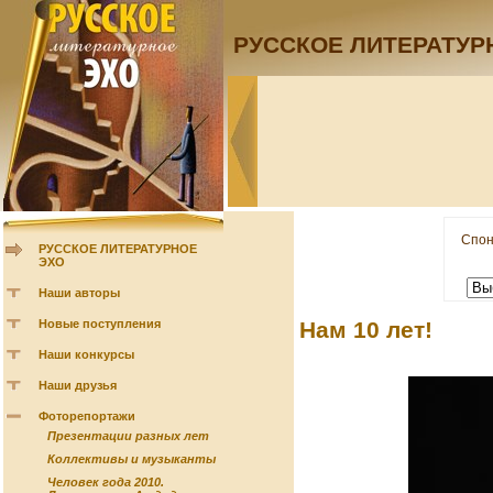
РУССКОЕ ЛИТЕРАТУР
Спон
РУССКОЕ ЛИТЕРАТУРНОЕ
ЭХО
Наши авторы
Новые поступления
Нам 10 лет!
Наши конкурсы
Наши друзья
Фоторепортажи
Презентации разных лет
Коллективы и музыканты
Человек года 2010.