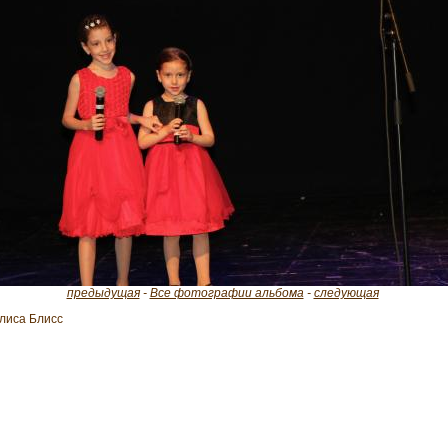
предыдущая
-
Все фотографии альбома
-
следующая
лиса Блисс