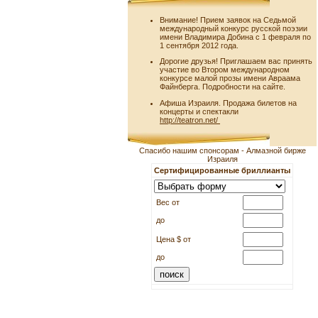
Внимание! Прием заявок на Седьмой
международный конкурс русской поэзии
имени Владимира Добина с 1 февраля по
1 сентября 2012 года.
Дорогие друзья! Приглашаем вас принять
участие во Втором международном
конкурсе малой прозы имени Авраама
Файнберга. Подробности на сайте.
Афиша Израиля. Продажа билетов на
концерты и спектакли
http://teatron.net/
Спасибо нашим спонсорам - Алмазной бирже
Израиля
Сертифицированные бриллианты
Вес от
до
Цена $ от
до