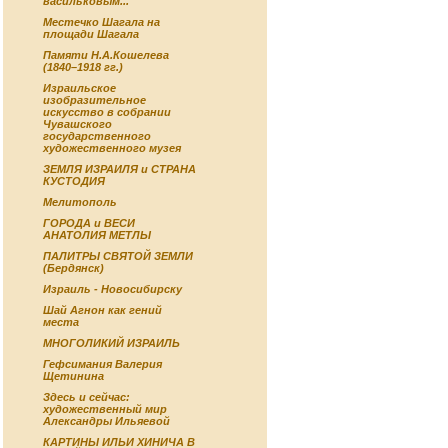
васильковым...
Местечко Шагала на
площади Шагала
Памяти Н.А.Кошелева
(1840–1918 гг.)
Израильское
изобразительное
искусство в собрании
Чувашского
государственного
художественного музея
ЗЕМЛЯ ИЗРАИЛЯ и СТРАНА
КУСТОДИЯ
Мелитополь
ГОРОДА и ВЕСИ
АНАТОЛИЯ МЕТЛЫ
ПАЛИТРЫ СВЯТОЙ ЗЕМЛИ
(Бердянск)
Израиль - Новосибирску
Шай Агнон как гений
места
МНОГОЛИКИЙ ИЗРАИЛЬ
Гефсимания Валерия
Щетинина
Здесь и сейчас:
художественный мир
Александры Ильяевой
КАРТИНЫ ИЛЬИ ХИНИЧА В