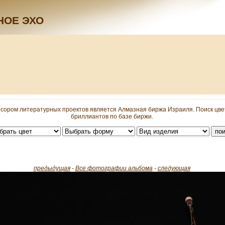
НОЕ ЭХО
сором литературных проектов является Алмазная биржа Израиля. Поиск цв
бриллиантов по базе биржи.
предыдущая
-
Все фотографии альбома
-
следующая