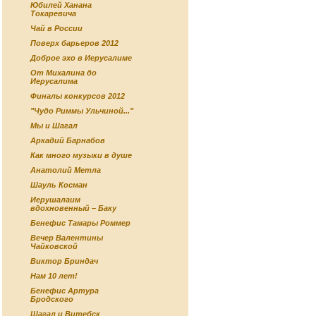
Юбилей Ханана
Токаревича
Чай в России
Поверх барьеров 2012
Доброе эхо в Иерусалиме
От Михалина до
Иерусалима
Финалы конкурсов 2012
"Чудо Риммы Ульчиной..."
Мы и Шагал
Аркадий Барнабов
Как много музыки в душе
Анатолий Метла
Шауль Косман
Иерушалаим
вдохновенный – Баку
Бенефис Тамары Роммер
Вечер Валентины
Чайковской
Виктор Бриндач
Нам 10 лет!
Бенефис Артура
Бродского
Шагал и Витебск