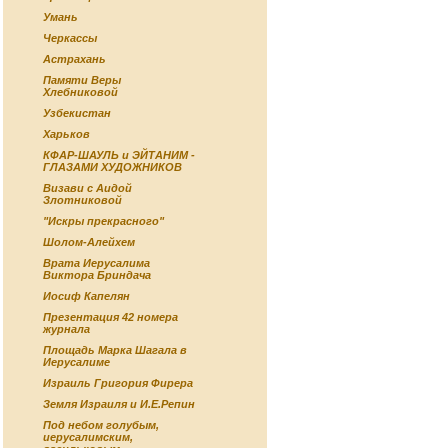
Умань
Черкассы
Астрахань
Памяти Веры
Хлебниковой
Узбекистан
Харьков
КФАР-ШАУЛЬ и ЭЙТАНИМ -
ГЛАЗАМИ ХУДОЖНИКОВ
Визави с Аидой
Злотниковой
"Искры прекрасного"
Шолом-Алейхем
Врата Иерусалима
Виктора Бриндача
Иосиф Капелян
Презентация 42 номера
журнала
Площадь Марка Шагала в
Иерусалиме
Израиль Григория Фирера
Земля Израиля и И.Е.Репин
Под небом голубым,
иерусалимским,