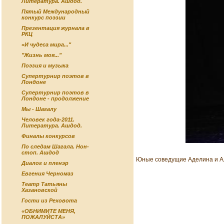
Литература. Ашдод.
Пятый Международный
конкурс поэзии
Презентация журнала в
РКЦ
«И чудеса мира..."
"Жизнь моя..."
Поэзия и музыка
Супертурнир поэтов в
Лондоне
Супертурнир поэтов в
Лондоне - продолжение
Мы - Шагалу
Человек года-2011.
Литература. Ашдод.
Финалы конкурсов
По следам Шагала. Нон-
стоп. Ашдод
Юные соведущие Аделина и А
Диалог и пленэр
Евгения Черномаз
Театр Татьяны
Хазановской
Гости из Реховота
«ОБНИМИТЕ МЕНЯ,
ПОЖАЛУЙСТА»