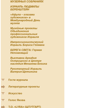
МУЗЕЙНЫХ СОБРАНИЯХ
ИЗРАИЛЬ ЛЮДМИЛЫ
БЕРЕНШТЕЙН
«Афула – глазами
художников» в
Международный День
музеев
Музейные проекты
Объединения
профессиональных
художников Израиля
Импрессионистический
Израиль Бориса Геймана
БЕРЕГА СВЕТА: Герман
Непомнящий
Выставка Аркадия
Острицкого в Центре
наследия Менахема Бегина
Рукотворный Израиль
Валерия Щетинина
Гости журнала
Литературные проекты
Искусство
Голос Якова
Т.О. «LYRA» (ШТУТГАРТ)