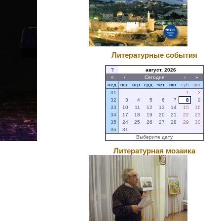
Литературные события
?
август, 2026
«
‹
Сегодня
›
»
нед
пон
втр
срд
чет
пят
суб
вск
31
1
2
32
3
4
5
6
7
8
9
33
10
11
12
13
14
15
16
34
17
18
19
20
21
22
23
35
24
25
26
27
28
29
30
36
31
Выберите дату
Литературная мозаика