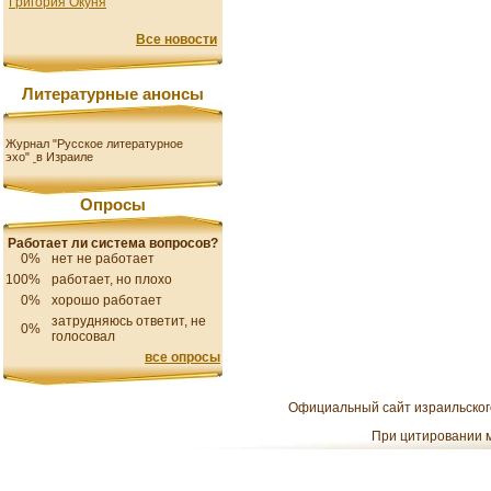
Григория Окуня
Все новости
Литературные анонсы
Журнал "Русское литературное
эхо"
в Израиле
Опросы
Работает ли система вопросов?
0%
нет не работает
100%
работает, но плохо
0%
хорошо работает
затрудняюсь ответит, не
0%
голосовал
все опросы
Официальный сайт израильского
При цитировании м