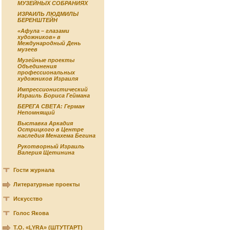
МУЗЕЙНЫХ СОБРАНИЯХ
ИЗРАИЛЬ ЛЮДМИЛЫ
БЕРЕНШТЕЙН
«Афула – глазами
художников» в
Международный День
музеев
Музейные проекты
Объединения
профессиональных
художников Израиля
Импрессионистический
Израиль Бориса Геймана
БЕРЕГА СВЕТА: Герман
Непомнящий
Выставка Аркадия
Острицкого в Центре
наследия Менахема Бегина
Рукотворный Израиль
Валерия Щетинина
Гости журнала
Литературные проекты
Искусство
Голос Якова
Т.О. «LYRA» (ШТУТГАРТ)