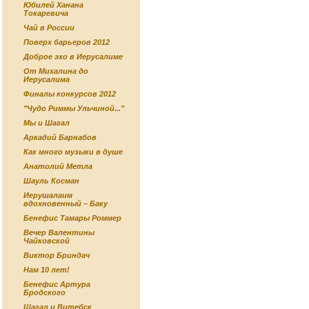
Юбилей Ханана
Токаревича
Чай в России
Поверх барьеров 2012
Доброе эхо в Иерусалиме
От Михалина до
Иерусалима
Финалы конкурсов 2012
"Чудо Риммы Ульчиной..."
Мы и Шагал
Аркадий Барнабов
Как много музыки в душе
Анатолий Метла
Шауль Косман
Иерушалаим
вдохновенный – Баку
Бенефис Тамары Роммер
Вечер Валентины
Чайковской
Виктор Бриндач
Нам 10 лет!
Бенефис Артура
Бродского
Шагал и Витебск