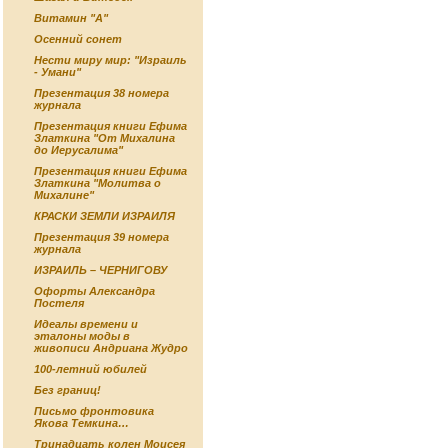
Витамин "А"
Осенний сонет
Нести миру мир: "Израиль
- Умани"
Презентация 38 номера
журнала
Презентация книги Ефима
Златкина "От Михалина
до Иерусалима"
Презентация книги Ефима
Златкина "Молитва о
Михалине"
КРАСКИ ЗЕМЛИ ИЗРАИЛЯ
Презентация 39 номера
журнала
ИЗРАИЛЬ – ЧЕРНИГОВУ
Офорты Александра
Постеля
Идеалы времени и
эталоны моды в
живописи Андриана Жудро
100-летний юбилей
Без границ!
Письмо фронтовика
Якова Темкина…
Тринадцать колен Моисея