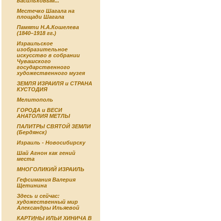
васильковым...
Местечко Шагала на
площади Шагала
Памяти Н.А.Кошелева
(1840–1918 гг.)
Израильское
изобразительное
искусство в собрании
Чувашского
государственного
художественного музея
ЗЕМЛЯ ИЗРАИЛЯ и СТРАНА
КУСТОДИЯ
Мелитополь
ГОРОДА и ВЕСИ
АНАТОЛИЯ МЕТЛЫ
ПАЛИТРЫ СВЯТОЙ ЗЕМЛИ
(Бердянск)
Израиль - Новосибирску
Шай Агнон как гений
места
МНОГОЛИКИЙ ИЗРАИЛЬ
Гефсимания Валерия
Щетинина
Здесь и сейчас:
художественный мир
Александры Ильяевой
КАРТИНЫ ИЛЬИ ХИНИЧА В