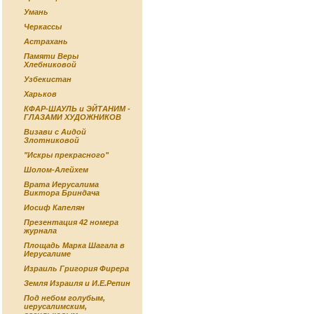
Умань
Черкассы
Астрахань
Памяти Веры
Хлебниковой
Узбекистан
Харьков
КФАР-ШАУЛЬ и ЭЙТАНИМ -
ГЛАЗАМИ ХУДОЖНИКОВ
Визави с Аидой
Злотниковой
"Искры прекрасного"
Шолом-Алейхем
Врата Иерусалима
Виктора Бриндача
Иосиф Капелян
Презентация 42 номера
журнала
Площадь Марка Шагала в
Иерусалиме
Израиль Григория Фирера
Земля Израиля и И.Е.Репин
Под небом голубым,
иерусалимским,