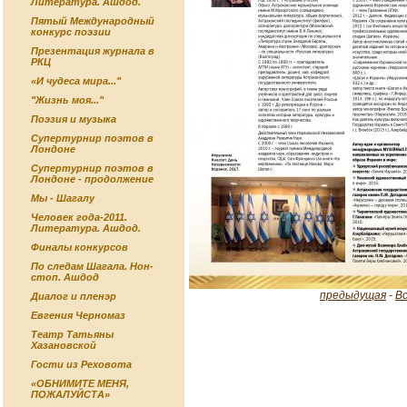
Литература. Ашдод.
Пятый Международный
конкурс поэзии
Презентация журнала в
РКЦ
«И чудеса мира..."
"Жизнь моя..."
Поэзия и музыка
Супертурнир поэтов в
Лондоне
Супертурнир поэтов в
Лондоне - продолжение
Мы - Шагалу
Человек года-2011.
Литература. Ашдод.
Финалы конкурсов
По следам Шагала. Нон-
стоп. Ашдод
предыдущая
-
В
Диалог и пленэр
Евгения Черномаз
Театр Татьяны
Хазановской
Гости из Реховота
«ОБНИМИТЕ МЕНЯ,
ПОЖАЛУЙСТА»