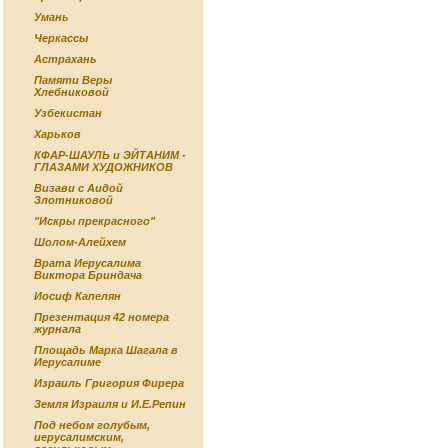
Умань
Черкассы
Астрахань
Памяти Веры
Хлебниковой
Узбекистан
Харьков
КФАР-ШАУЛЬ и ЭЙТАНИМ -
ГЛАЗАМИ ХУДОЖНИКОВ
Визави с Аидой
Злотниковой
"Искры прекрасного"
Шолом-Алейхем
Врата Иерусалима
Виктора Бриндача
Иосиф Капелян
Презентация 42 номера
журнала
Площадь Марка Шагала в
Иерусалиме
Израиль Григория Фирера
Земля Израиля и И.Е.Репин
Под небом голубым,
иерусалимским,