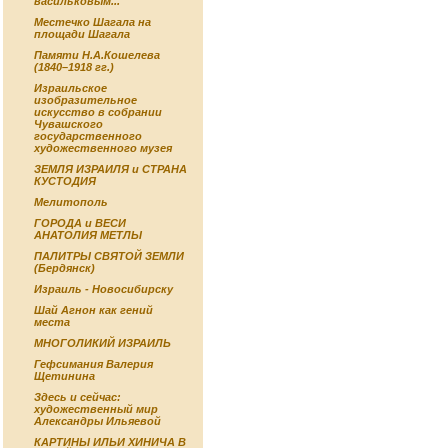
васильковым...
Местечко Шагала на
площади Шагала
Памяти Н.А.Кошелева
(1840–1918 гг.)
Израильское
изобразительное
искусство в собрании
Чувашского
государственного
художественного музея
ЗЕМЛЯ ИЗРАИЛЯ и СТРАНА
КУСТОДИЯ
Мелитополь
ГОРОДА и ВЕСИ
АНАТОЛИЯ МЕТЛЫ
ПАЛИТРЫ СВЯТОЙ ЗЕМЛИ
(Бердянск)
Израиль - Новосибирску
Шай Агнон как гений
места
МНОГОЛИКИЙ ИЗРАИЛЬ
Гефсимания Валерия
Щетинина
Здесь и сейчас:
художественный мир
Александры Ильяевой
КАРТИНЫ ИЛЬИ ХИНИЧА В