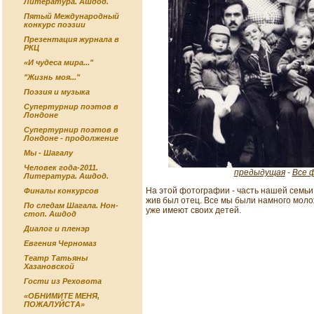
Литература. Ашдод.
Пятый Международный
конкурс поэзии
Презентация журнала в
РКЦ
«И чудеса мира..."
"Жизнь моя..."
Поэзия и музыка
Супертурнир поэтов в
Лондоне
Супертурнир поэтов в
Лондоне - продолжение
Мы - Шагалу
Человек года-2011.
предыдущая
-
Все 
Литература. Ашдод.
На этой фотографии - часть нашей семьи
Финалы конкурсов
жив был отец. Все мы были намного молож
По следам Шагала. Нон-
уже имеют своих детей.
стоп. Ашдод
Диалог и пленэр
Евгения Черномаз
Театр Татьяны
Хазановской
Гости из Реховота
«ОБНИМИТЕ МЕНЯ,
ПОЖАЛУЙСТА»