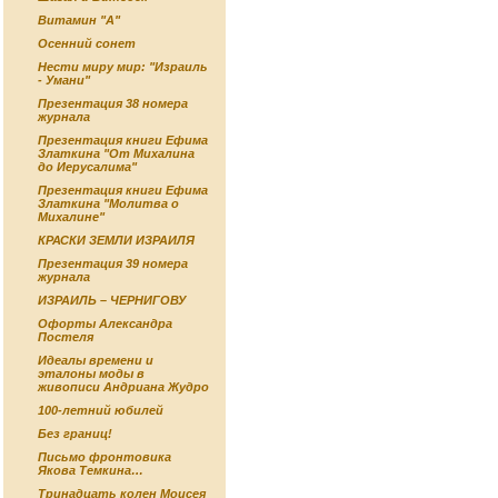
Витамин "А"
Осенний сонет
Нести миру мир: "Израиль
- Умани"
Презентация 38 номера
журнала
Презентация книги Ефима
Златкина "От Михалина
до Иерусалима"
Презентация книги Ефима
Златкина "Молитва о
Михалине"
КРАСКИ ЗЕМЛИ ИЗРАИЛЯ
Презентация 39 номера
журнала
ИЗРАИЛЬ – ЧЕРНИГОВУ
Офорты Александра
Постеля
Идеалы времени и
эталоны моды в
живописи Андриана Жудро
100-летний юбилей
Без границ!
Письмо фронтовика
Якова Темкина…
Тринадцать колен Моисея