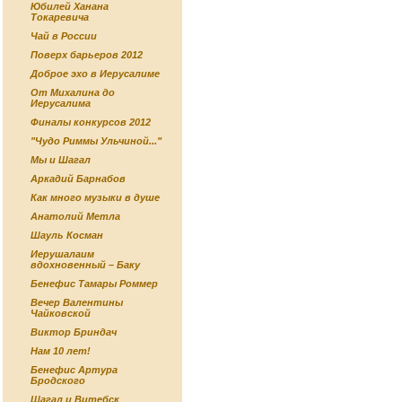
Юбилей Ханана
Токаревича
Чай в России
Поверх барьеров 2012
Доброе эхо в Иерусалиме
От Михалина до
Иерусалима
Финалы конкурсов 2012
"Чудо Риммы Ульчиной..."
Мы и Шагал
Аркадий Барнабов
Как много музыки в душе
Анатолий Метла
Шауль Косман
Иерушалаим
вдохновенный – Баку
Бенефис Тамары Роммер
Вечер Валентины
Чайковской
Виктор Бриндач
Нам 10 лет!
Бенефис Артура
Бродского
Шагал и Витебск