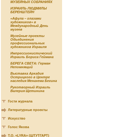
МУЗЕЙНЫХ СОБРАНИЯХ
ИЗРАИЛЬ ЛЮДМИЛЫ
БЕРЕНШТЕЙН
«Афула – глазами
художников» в
Международный День
музеев
Музейные проекты
Объединения
профессиональных
художников Израиля
Импрессионистический
Израиль Бориса Геймана
БЕРЕГА СВЕТА: Герман
Непомнящий
Выставка Аркадия
Острицкого в Центре
наследия Менахема Бегина
Рукотворный Израиль
Валерия Щетинина
Гости журнала
Литературные проекты
Искусство
Голос Якова
Т.О. «LYRA» (ШТУТГАРТ)