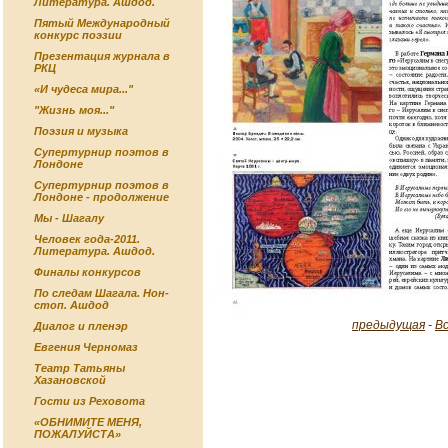
Литература. Ашдод.
Пятый Международный
конкурс поэзии
Презентация журнала в
РКЦ
«И чудеса мира..."
"Жизнь моя..."
Поэзия и музыка
Супертурнир поэтов в
Лондоне
Супертурнир поэтов в
Лондоне - продолжение
Мы - Шагалу
Человек года-2011.
Литература. Ашдод.
Финалы конкурсов
По следам Шагала. Нон-
стоп. Ашдод
предыдущая
-
В
Диалог и пленэр
Евгения Черномаз
Театр Татьяны
Хазановской
Гости из Реховота
«ОБНИМИТЕ МЕНЯ,
ПОЖАЛУЙСТА»