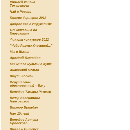
Юбилей Ханана
Токаревича
Чай в России
Поверх барьеров 2012
Доброе эхо в Иерусалиме
От Михалина до
Иерусалима
Финалы конкурсов 2012
"Чудо Риммы Ульчиной..."
Мы и Шагал
Аркадий Барнабов
Как много музыки в душе
Анатолий Метла
Шауль Косман
Иерушалаим
вдохновенный – Баку
Бенефис Тамары Роммер
Вечер Валентины
Чайковской
Виктор Бриндач
Нам 10 лет!
Бенефис Артура
Бродского
Шагал и Витебск