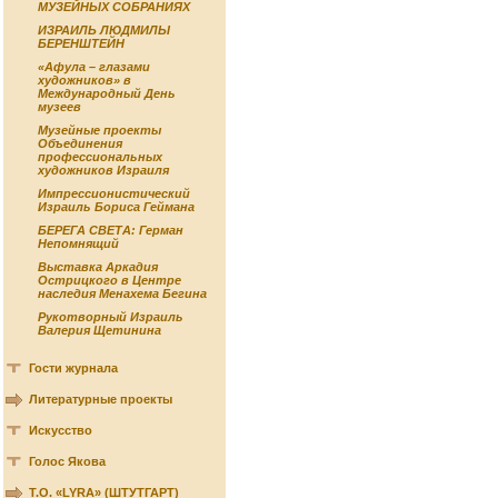
МУЗЕЙНЫХ СОБРАНИЯХ
ИЗРАИЛЬ ЛЮДМИЛЫ
БЕРЕНШТЕЙН
«Афула – глазами
художников» в
Международный День
музеев
Музейные проекты
Объединения
профессиональных
художников Израиля
Импрессионистический
Израиль Бориса Геймана
БЕРЕГА СВЕТА: Герман
Непомнящий
Выставка Аркадия
Острицкого в Центре
наследия Менахема Бегина
Рукотворный Израиль
Валерия Щетинина
Гости журнала
Литературные проекты
Искусство
Голос Якова
Т.О. «LYRA» (ШТУТГАРТ)