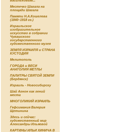
васильковым...
Местечко Шагала на
площади Шагала
Памяти Н.А.Кошелева
(1840–1918 гг.)
Израильское
изобразительное
искусство в собрании
Чувашского
государственного
художественного музея
ЗЕМЛЯ ИЗРАИЛЯ и СТРАНА
КУСТОДИЯ
Мелитополь
ГОРОДА и ВЕСИ
АНАТОЛИЯ МЕТЛЫ
ПАЛИТРЫ СВЯТОЙ ЗЕМЛИ
(Бердянск)
Израиль - Новосибирску
Шай Агнон как гений
места
МНОГОЛИКИЙ ИЗРАИЛЬ
Гефсимания Валерия
Щетинина
Здесь и сейчас:
художественный мир
Александры Ильяевой
КАРТИНЫ ИЛЬИ ХИНИЧА В