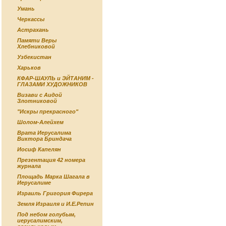
Умань
Черкассы
Астрахань
Памяти Веры
Хлебниковой
Узбекистан
Харьков
КФАР-ШАУЛЬ и ЭЙТАНИМ -
ГЛАЗАМИ ХУДОЖНИКОВ
Визави с Аидой
Злотниковой
"Искры прекрасного"
Шолом-Алейхем
Врата Иерусалима
Виктора Бриндача
Иосиф Капелян
Презентация 42 номера
журнала
Площадь Марка Шагала в
Иерусалиме
Израиль Григория Фирера
Земля Израиля и И.Е.Репин
Под небом голубым,
иерусалимским,