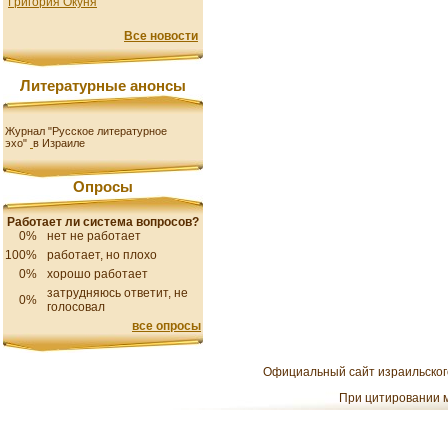
Григория Окуня
Все новости
Литературные анонсы
Журнал "Русское литературное
эхо"
в Израиле
Опросы
Работает ли система вопросов?
0%
нет не работает
100%
работает, но плохо
0%
хорошо работает
затрудняюсь ответит, не
0%
голосовал
все опросы
Официальный сайт израильского
При цитировании м