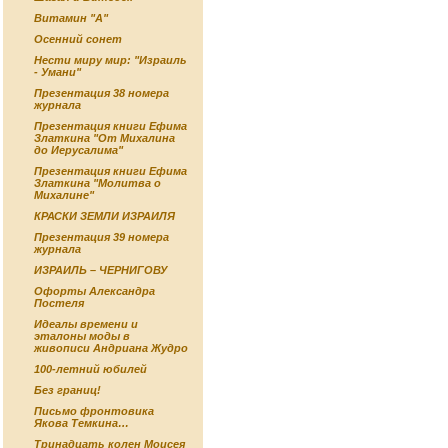
Витамин "А"
Осенний сонет
Нести миру мир: "Израиль
- Умани"
Презентация 38 номера
журнала
Презентация книги Ефима
Златкина "От Михалина
до Иерусалима"
Презентация книги Ефима
Златкина "Молитва о
Михалине"
КРАСКИ ЗЕМЛИ ИЗРАИЛЯ
Презентация 39 номера
журнала
ИЗРАИЛЬ – ЧЕРНИГОВУ
Офорты Александра
Постеля
Идеалы времени и
эталоны моды в
живописи Андриана Жудро
100-летний юбилей
Без границ!
Письмо фронтовика
Якова Темкина…
Тринадцать колен Моисея