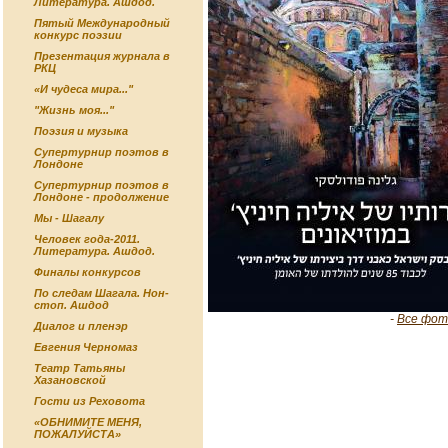
Литература. Ашдод.
Пятый Международный
конкурс поэзии
Презентация журнала в
РКЦ
«И чудеса мира..."
"Жизнь моя..."
Поэзия и музыка
Супертурнир поэтов в
Лондоне
Супертурнир поэтов в
Лондоне - продолжение
Мы - Шагалу
Человек года-2011.
Литература. Ашдод.
Финалы конкурсов
По следам Шагала. Нон-
стоп. Ашдод
-
Все фот
Диалог и пленэр
Евгения Черномаз
Театр Татьяны
Хазановской
Гости из Реховота
«ОБНИМИТЕ МЕНЯ,
ПОЖАЛУЙСТА»