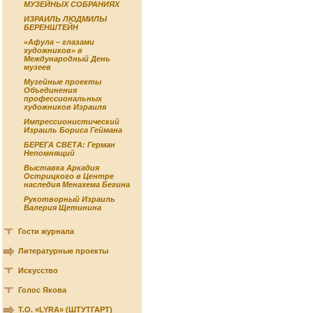
МУЗЕЙНЫХ СОБРАНИЯХ
ИЗРАИЛЬ ЛЮДМИЛЫ
БЕРЕНШТЕЙН
«Афула – глазами
художников» в
Международный День
музеев
Музейные проекты
Объединения
профессиональных
художников Израиля
Импрессионистический
Израиль Бориса Геймана
БЕРЕГА СВЕТА: Герман
Непомнящий
Выставка Аркадия
Острицкого в Центре
наследия Менахема Бегина
Рукотворный Израиль
Валерия Щетинина
Гости журнала
Литературные проекты
Искусство
Голос Якова
Т.О. «LYRA» (ШТУТГАРТ)