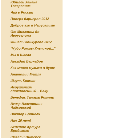
Юбилей Ханана
Токаревича
Чай в России
Поверх барьеров 2012
Доброе эхо в Иерусалиме
От Михалина до
Иерусалима
Финалы конкурсов 2012
"Чудо Риммы Ульчиной..."
Мы и Шагал
Аркадий Барнабов
Как много музыки в душе
Анатолий Метла
Шауль Косман
Иерушалаим
вдохновенный – Баку
Бенефис Тамары Роммер
Вечер Валентины
Чайковской
Виктор Бриндач
Нам 10 лет!
Бенефис Артура
Бродского
Шагал и Витебск