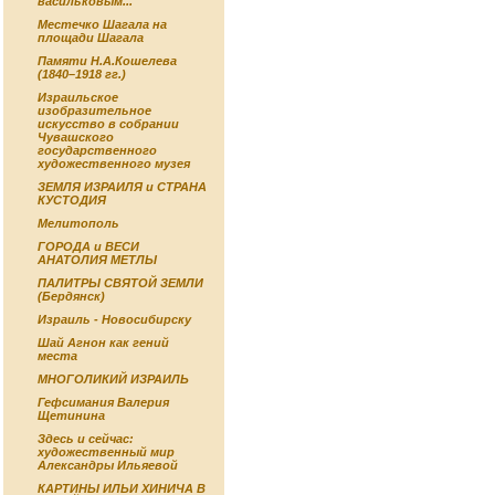
васильковым...
Местечко Шагала на
площади Шагала
Памяти Н.А.Кошелева
(1840–1918 гг.)
Израильское
изобразительное
искусство в собрании
Чувашского
государственного
художественного музея
ЗЕМЛЯ ИЗРАИЛЯ и СТРАНА
КУСТОДИЯ
Мелитополь
ГОРОДА и ВЕСИ
АНАТОЛИЯ МЕТЛЫ
ПАЛИТРЫ СВЯТОЙ ЗЕМЛИ
(Бердянск)
Израиль - Новосибирску
Шай Агнон как гений
места
МНОГОЛИКИЙ ИЗРАИЛЬ
Гефсимания Валерия
Щетинина
Здесь и сейчас:
художественный мир
Александры Ильяевой
КАРТИНЫ ИЛЬИ ХИНИЧА В