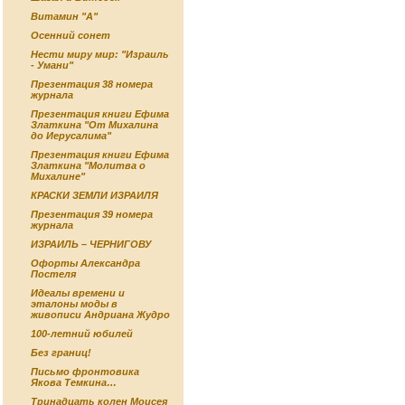
Витамин "А"
Осенний сонет
Нести миру мир: "Израиль
- Умани"
Презентация 38 номера
журнала
Презентация книги Ефима
Златкина "От Михалина
до Иерусалима"
Презентация книги Ефима
Златкина "Молитва о
Михалине"
КРАСКИ ЗЕМЛИ ИЗРАИЛЯ
Презентация 39 номера
журнала
ИЗРАИЛЬ – ЧЕРНИГОВУ
Офорты Александра
Постеля
Идеалы времени и
эталоны моды в
живописи Андриана Жудро
100-летний юбилей
Без границ!
Письмо фронтовика
Якова Темкина…
Тринадцать колен Моисея