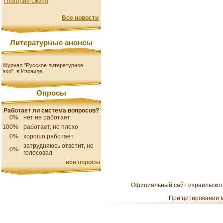
Григория Окуня
Все новости
Литературные анонсы
Журнал "Русское литературное
эхо"
в Израиле
Опросы
Работает ли система вопросов?
0%
нет не работает
100%
работает, но плохо
0%
хорошо работает
затрудняюсь ответит, не
0%
голосовал
все опросы
Официальный сайт израильского
При цитировании м