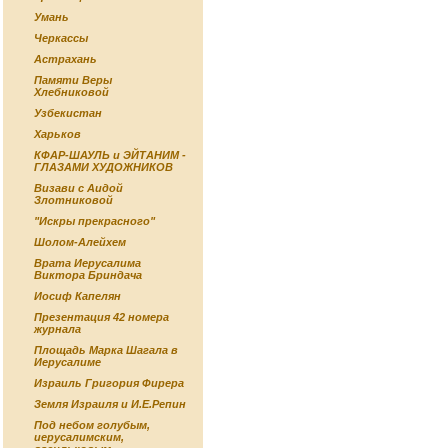
Умань
Черкассы
Астрахань
Памяти Веры
Хлебниковой
Узбекистан
Харьков
КФАР-ШАУЛЬ и ЭЙТАНИМ -
ГЛАЗАМИ ХУДОЖНИКОВ
Визави с Аидой
Злотниковой
"Искры прекрасного"
Шолом-Алейхем
Врата Иерусалима
Виктора Бриндача
Иосиф Капелян
Презентация 42 номера
журнала
Площадь Марка Шагала в
Иерусалиме
Израиль Григория Фирера
Земля Израиля и И.Е.Репин
Под небом голубым,
иерусалимским,