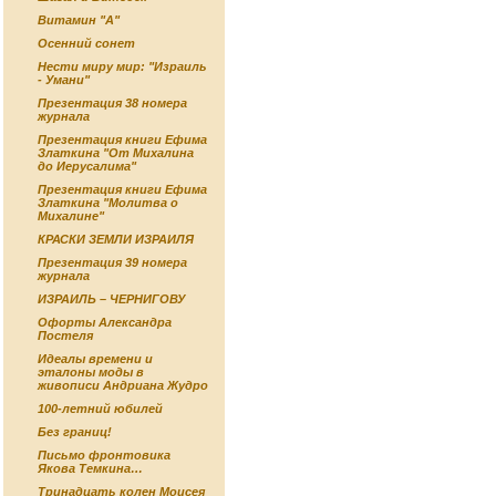
Витамин "А"
Осенний сонет
Нести миру мир: "Израиль
- Умани"
Презентация 38 номера
журнала
Презентация книги Ефима
Златкина "От Михалина
до Иерусалима"
Презентация книги Ефима
Златкина "Молитва о
Михалине"
КРАСКИ ЗЕМЛИ ИЗРАИЛЯ
Презентация 39 номера
журнала
ИЗРАИЛЬ – ЧЕРНИГОВУ
Офорты Александра
Постеля
Идеалы времени и
эталоны моды в
живописи Андриана Жудро
100-летний юбилей
Без границ!
Письмо фронтовика
Якова Темкина…
Тринадцать колен Моисея