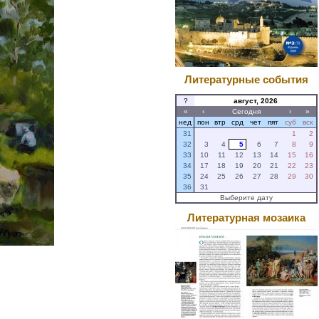
Литературные события
?
август, 2026
«
‹
Сегодня
›
»
нед
пон
втр
срд
чет
пят
суб
вск
31
1
2
32
3
4
5
6
7
8
9
33
10
11
12
13
14
15
16
34
17
18
19
20
21
22
23
35
24
25
26
27
28
29
30
36
31
Выберите дату
Литературная мозаика