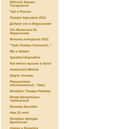
Юбилей Ханана
Токаревича
Чай в России
Поверх барьеров 2012
Доброе эхо в Иерусалиме
От Михалина до
Иерусалима
Финалы конкурсов 2012
"Чудо Риммы Ульчиной..."
Мы и Шагал
Аркадий Барнабов
Как много музыки в душе
Анатолий Метла
Шауль Косман
Иерушалаим
вдохновенный – Баку
Бенефис Тамары Роммер
Вечер Валентины
Чайковской
Виктор Бриндач
Нам 10 лет!
Бенефис Артура
Бродского
Шагал и Витебск