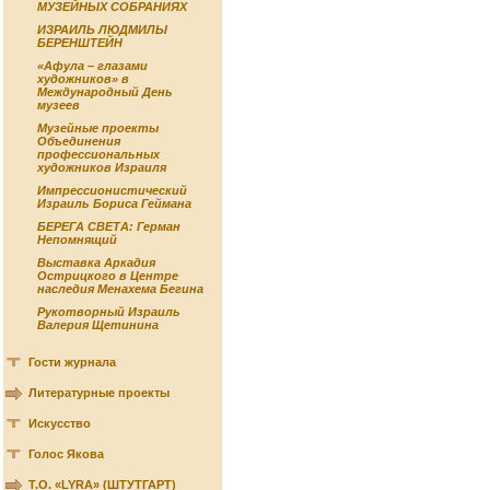
МУЗЕЙНЫХ СОБРАНИЯХ
ИЗРАИЛЬ ЛЮДМИЛЫ
БЕРЕНШТЕЙН
«Афула – глазами
художников» в
Международный День
музеев
Музейные проекты
Объединения
профессиональных
художников Израиля
Импрессионистический
Израиль Бориса Геймана
БЕРЕГА СВЕТА: Герман
Непомнящий
Выставка Аркадия
Острицкого в Центре
наследия Менахема Бегина
Рукотворный Израиль
Валерия Щетинина
Гости журнала
Литературные проекты
Искусство
Голос Якова
Т.О. «LYRA» (ШТУТГАРТ)