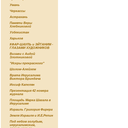
Умань
Черкассы
Астрахань
Памяти Веры
Хлебниковой
Узбекистан
Харьков
КФАР-ШАУЛЬ и ЭЙТАНИМ -
ГЛАЗАМИ ХУДОЖНИКОВ
Визави с Аидой
Злотниковой
"Искры прекрасного"
Шолом-Алейхем
Врата Иерусалима
Виктора Бриндача
Иосиф Капелян
Презентация 42 номера
журнала
Площадь Марка Шагала в
Иерусалиме
Израиль Григория Фирера
Земля Израиля и И.Е.Репин
Под небом голубым,
иерусалимским,