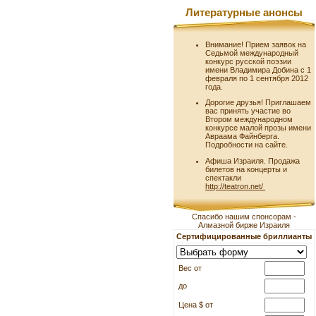
Литературные анонсы
Внимание! Прием заявок на
Седьмой международный
конкурс русской поэзии
имени Владимира Добина с 1
февраля по 1 сентября 2012
года.
Дорогие друзья! Приглашаем
вас принять участие во
Втором международном
конкурсе малой прозы имени
Авраама Файнберга.
Подробности на сайте.
Афиша Израиля. Продажа
билетов на концерты и
спектакли
http://teatron.net/
Спасибо нашим спонсорам -
Алмазной бирже Израиля
Сертифицированные бриллианты
Вес от
до
Цена $ от