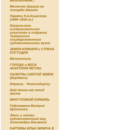
васильковым...
Местечко Шагала на
площади Шагала
Памяти Н.А.Кошелева
(1840–1918 гг.)
Израильское
изобразительное
искусство в собрании
Чувашского
государственного
художественного музея
ЗЕМЛЯ ИЗРАИЛЯ и СТРАНА
КУСТОДИЯ
Мелитополь
ГОРОДА и ВЕСИ
АНАТОЛИЯ МЕТЛЫ
ПАЛИТРЫ СВЯТОЙ ЗЕМЛИ
(Бердянск)
Израиль - Новосибирску
Шай Агнон как гений
места
МНОГОЛИКИЙ ИЗРАИЛЬ
Гефсимания Валерия
Щетинина
Здесь и сейчас:
художественный мир
Александры Ильяевой
КАРТИНЫ ИЛЬИ ХИНИЧА В