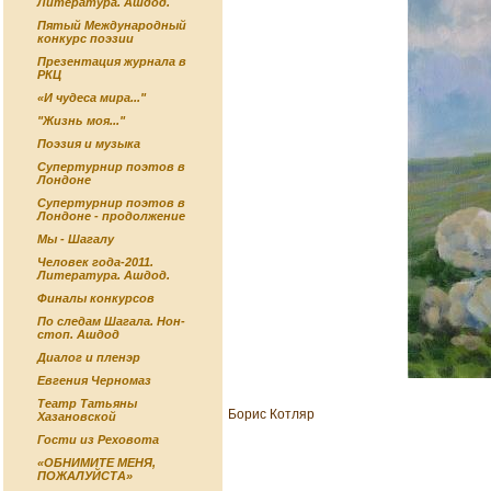
Литература. Ашдод.
Пятый Международный
конкурс поэзии
Презентация журнала в
РКЦ
«И чудеса мира..."
"Жизнь моя..."
Поэзия и музыка
Супертурнир поэтов в
Лондоне
Супертурнир поэтов в
Лондоне - продолжение
Мы - Шагалу
Человек года-2011.
Литература. Ашдод.
Финалы конкурсов
По следам Шагала. Нон-
стоп. Ашдод
Диалог и пленэр
Евгения Черномаз
Театр Татьяны
Борис Котляр
Хазановской
Гости из Реховота
«ОБНИМИТЕ МЕНЯ,
ПОЖАЛУЙСТА»