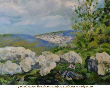
предыдущая
-
Все фотографии альбома
-
следующая