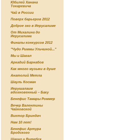
Юбилей Ханана
Токаревича
Чай в России
Поверх барьеров 2012
Доброе эхо в Иерусалиме
От Михалина до
Иерусалима
Финалы конкурсов 2012
"Чудо Риммы Ульчиной..."
Мы и Шагал
Аркадий Барнабов
Как много музыки в душе
Анатолий Метла
Шауль Косман
Иерушалаим
вдохновенный – Баку
Бенефис Тамары Роммер
Вечер Валентины
Чайковской
Виктор Бриндач
Нам 10 лет!
Бенефис Артура
Бродского
Шагал и Витебск