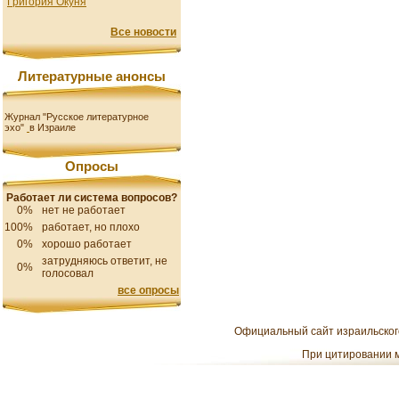
Григория Окуня
Все новости
Литературные анонсы
Журнал "Русское литературное
эхо"
в Израиле
Опросы
Работает ли система вопросов?
0%
нет не работает
100%
работает, но плохо
0%
хорошо работает
затрудняюсь ответит, не
0%
голосовал
все опросы
Официальный сайт израильского
При цитировании м