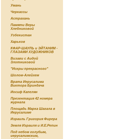
Умань
Черкассы
Астрахань
Памяти Веры
Хлебниковой
Узбекистан
Харьков
КФАР-ШАУЛЬ и ЭЙТАНИМ -
ГЛАЗАМИ ХУДОЖНИКОВ
Визави с Аидой
Злотниковой
"Искры прекрасного"
Шолом-Алейхем
Врата Иерусалима
Виктора Бриндача
Иосиф Капелян
Презентация 42 номера
журнала
Площадь Марка Шагала в
Иерусалиме
Израиль Григория Фирера
Земля Израиля и И.Е.Репин
Под небом голубым,
иерусалимским,