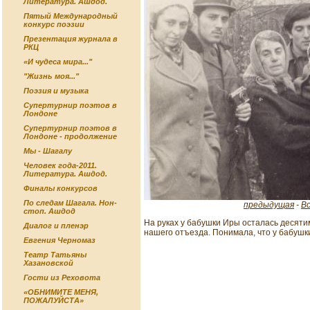
Литература. Ашдод.
Пятый Международный
конкурс поэзии
Презентация журнала в
РКЦ
«И чудеса мира..."
"Жизнь моя..."
Поэзия и музыка
Супертурнир поэтов в
Лондоне
Супертурнир поэтов в
Лондоне - продолжение
Мы - Шагалу
Человек года-2011.
Литература. Ашдод.
Финалы конкурсов
По следам Шагала. Нон-
предыдущая
-
В
стоп. Ашдод
На руках у бабушки Иры осталась десяти
Диалог и пленэр
нашего отъезда. Понимала, что у бабушк
Евгения Черномаз
Театр Татьяны
Хазановской
Гости из Реховота
«ОБНИМИТЕ МЕНЯ,
ПОЖАЛУЙСТА»