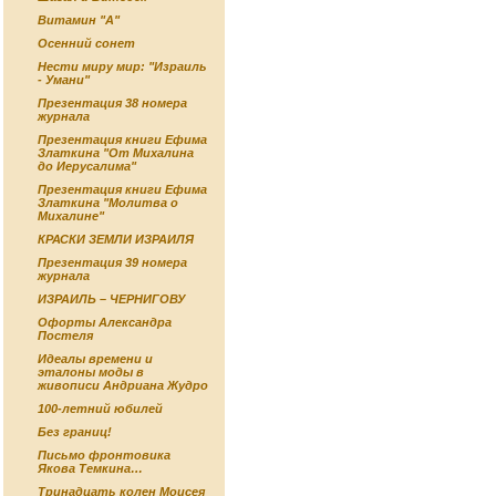
Витамин "А"
Осенний сонет
Нести миру мир: "Израиль
- Умани"
Презентация 38 номера
журнала
Презентация книги Ефима
Златкина "От Михалина
до Иерусалима"
Презентация книги Ефима
Златкина "Молитва о
Михалине"
КРАСКИ ЗЕМЛИ ИЗРАИЛЯ
Презентация 39 номера
журнала
ИЗРАИЛЬ – ЧЕРНИГОВУ
Офорты Александра
Постеля
Идеалы времени и
эталоны моды в
живописи Андриана Жудро
100-летний юбилей
Без границ!
Письмо фронтовика
Якова Темкина…
Тринадцать колен Моисея