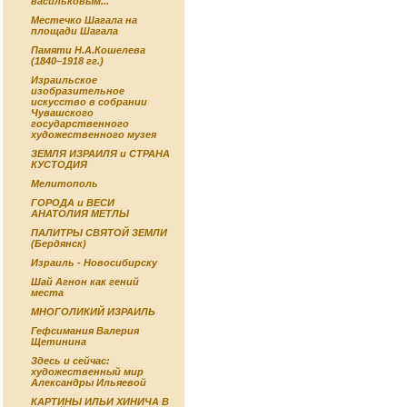
васильковым...
Местечко Шагала на
площади Шагала
Памяти Н.А.Кошелева
(1840–1918 гг.)
Израильское
изобразительное
искусство в собрании
Чувашского
государственного
художественного музея
ЗЕМЛЯ ИЗРАИЛЯ и СТРАНА
КУСТОДИЯ
Мелитополь
ГОРОДА и ВЕСИ
АНАТОЛИЯ МЕТЛЫ
ПАЛИТРЫ СВЯТОЙ ЗЕМЛИ
(Бердянск)
Израиль - Новосибирску
Шай Агнон как гений
места
МНОГОЛИКИЙ ИЗРАИЛЬ
Гефсимания Валерия
Щетинина
Здесь и сейчас:
художественный мир
Александры Ильяевой
КАРТИНЫ ИЛЬИ ХИНИЧА В