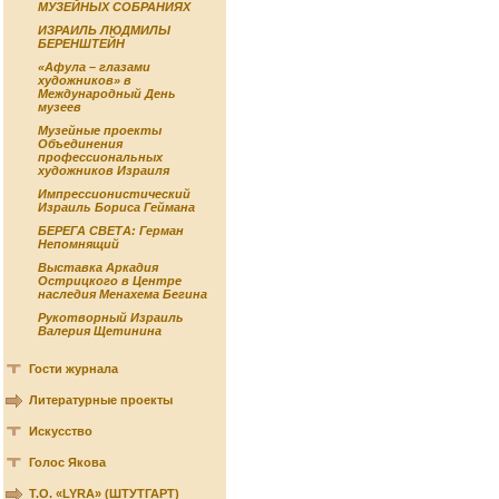
МУЗЕЙНЫХ СОБРАНИЯХ
ИЗРАИЛЬ ЛЮДМИЛЫ
БЕРЕНШТЕЙН
«Афула – глазами
художников» в
Международный День
музеев
Музейные проекты
Объединения
профессиональных
художников Израиля
Импрессионистический
Израиль Бориса Геймана
БЕРЕГА СВЕТА: Герман
Непомнящий
Выставка Аркадия
Острицкого в Центре
наследия Менахема Бегина
Рукотворный Израиль
Валерия Щетинина
Гости журнала
Литературные проекты
Искусство
Голос Якова
Т.О. «LYRA» (ШТУТГАРТ)