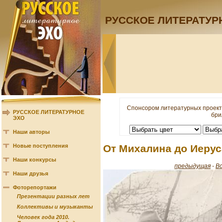
РУССКОЕ ЛИТЕРАТУР
Спонсором литературных проект
РУССКОЕ ЛИТЕРАТУРНОЕ
бри
ЭХО
Наши авторы
Новые поступления
От Михалина до Иеру
Наши конкурсы
предыдущая
-
В
Наши друзья
Фоторепортажи
Презентации разных лет
Коллективы и музыканты
Человек года 2010.