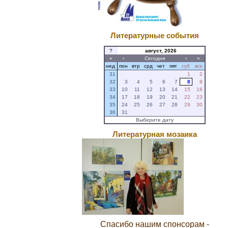
Литературные события
?
август, 2026
«
‹
Сегодня
›
»
нед
пон
втр
срд
чет
пят
суб
вск
31
1
2
32
3
4
5
6
7
8
9
33
10
11
12
13
14
15
16
34
17
18
19
20
21
22
23
35
24
25
26
27
28
29
30
36
31
Выберите дату
Литературная мозаика
Спасибо нашим спонсорам -