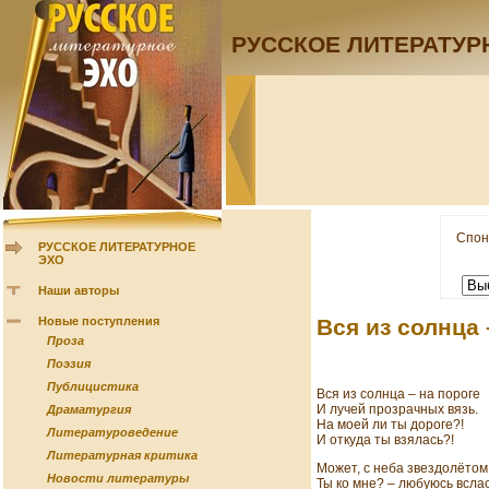
РУССКОЕ ЛИТЕРАТУР
Спон
РУССКОЕ ЛИТЕРАТУРНОЕ
ЭХО
Наши авторы
Новые поступления
Вся из солнца 
Проза
Поэзия
Публицистика
Вся из солнца – на пороге
И лучей прозрачных вязь.
Драматургия
На моей ли ты дороге?!
Литературоведение
И откуда ты взялась?!
Литературная критика
Может, с неба звездолётом
Новости литературы
Ты ко мне? – любуюсь вслас