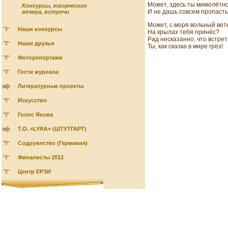
Может, здесь ты мимолётн
Конкурсы, творческие
И не дашь совсем пропасть
вечера, встречи
Может, с моря вольный вет
Наши конкурсы
На крылах тебя принёс?
Рад несказанно, что встрет
Наши друзья
Ты, как сказка в мире грёз!
Фоторепортажи
Гости журнала
Литературные проекты
Искусство
Голос Якова
Т.О. «LYRA» (ШТУТГАРТ)
Содружество (Германия)
Финалисты 2012
Центр ЕРЗИ