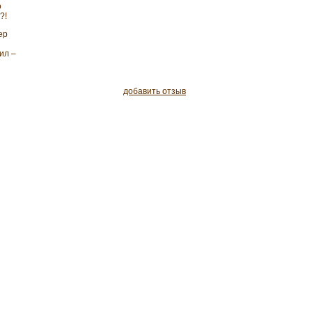
о
?!
ер
ил –
добавить отзыв