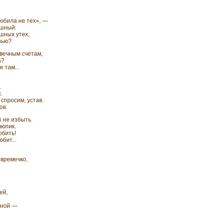
юбила не тех», —
ешный.
ешных утех,
шью?
 вечным счетам,
а?
е там...
.
.
 спросим, устав.
ов.
х не избыть.
люпик.
юбить!
юбит...
 времечко,
ей,
ьной —