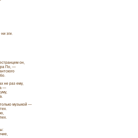
—
ни зги.
естранцем он,
ра По, —
антского
бо.
х не раз ему,
ва —
уму,
а.
 только музыкой —
тех.
ю,
пех.
ы:
чие,