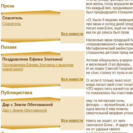
всю жизнь тоску внушали ве
Проза
Но каждый век, сроднившис
был предыдущего страшне
Спаситель
«О, было б ведомо живущи
Спаситель
про мрак и холод дней гря
писал нам Блок, ещё не зна
как он до ужаса был прав.
Все новости
Насколько мрак грядущей 
«перекромешнит» век жел
Поэзия
Метафизический мейнстр
страшилка детская пред ни
Поздравляем Ефима Златкина!
Аптеки обернулись в морги
и виселицей стал фонарь.
Поздравляем Ефима Златкина с выходом
И не помог Святой Георгий,
новой книги!
не спас страну от пуль и на
Все новости
О, если б только знал поэт,
когда писал свой стих тоск
ЧТО через пять начнётся л
Публицистика
то показалась бы счастлив
ему та питерская ночь,
Дар с Земли Обетованной
фонарь — волшебным, а а
одна могла б ему помочь
Дар с Земли Обетованной
смертельной морфия утехо
Все новости
Никто не знает, от чего
скончался Блок... И вдруг п
не от удушья своего