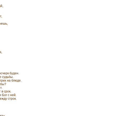
ый,
т,
чешь,
а,
счерк буден.
е судьбы.
рих на блюде.
жбы?
т.
в срок.
 Бог с ней.
ежду строк.
ека»