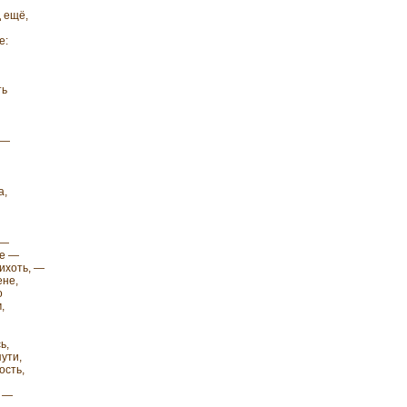
 ещё,
е:
ть
 —
а,
 —
не —
рихоть, —
ене,
о
,
ь,
пути,
ость,
в —