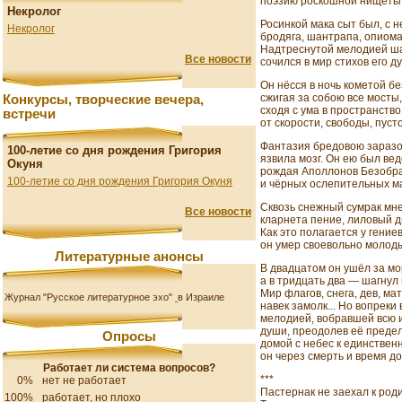
поэзию роскошной нищеты
Некролог
Росинкой мака сыт был, с 
Некролог
бродяга, шантрапа, опиоман
Надтреснутой мелодией ш
Все новости
сочился в мир стихов его д
Он нёсся в ночь кометой б
сжигая за собою все мосты,
Конкурсы, творческие вечера,
сходя с ума в пространств
встречи
от скорости, свободы, пуст
Фантазия бредовою зараз
100-летие со дня рождения Григория
язвила мозг. Он ею был вед
Окуня
рождая Аполлонов Безобр
100-летие со дня рождения Григория Окуня
и чёрных ослепительных м
Сквозь снежный сумрак мне
Все новости
кларнета пение, лиловый д
Как это полагается у гениев
он умер своевольно молод
Литературные анонсы
В двадцатом он ушёл за мо
а в тридцать два — шагнул в
Мир флагов, снега, дев, ма
Журнал "Русское литературное эхо"
в Израиле
навек замолк... Но вопреки
мелодией, вобравшей всю 
души, преодолев её предел
Опросы
домой с небес к единствен
он через смерть и время д
Работает ли система вопросов?
***
0%
нет не работает
Пастернак не заехал к род
100%
работает, но плохо