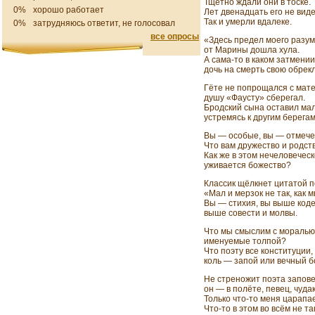
Тщетно ждали они в тоске.
0%
хорошо работает
Лет двенадцать его не виде
Так и умерли вдалеке.
0%
затрудняюсь ответит, не голосовал
все опросы
«Здесь предел моего разу
от Марины дошла хула.
А сама-то в каком затмении
дочь на смерть свою обрек
Гёте не попрощался с мат
душу «Фаусту» сберегал.
Бродский сына оставил ма
устремясь к другим берегам
Вы — особые, вы — отмече
Что вам дружество и родст
Как же в этом нечеловечес
уживается божество?
Классик щёлкнет цитатой п
«Мал и мерзок не так, как м
Вы — стихия, вы выше коде
выше совести и молвы.
Что мы смыслим с моралью
именуемые толпой?
Что поэту все конституции,
коль — запой или вечный 
Не стреножит поэта запове
он — в полёте, певец, чудак.
Только что-то меня царапае
Что-то в этом во всём не так