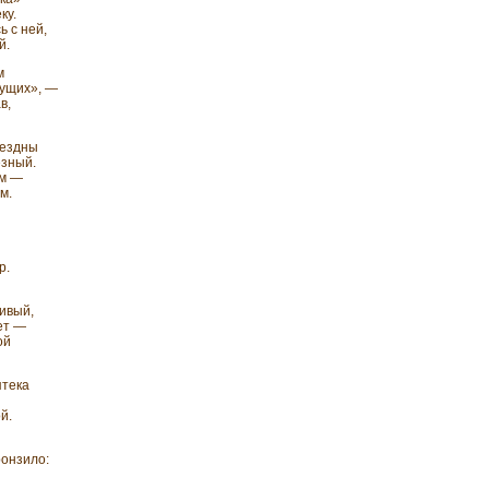
ку.
ь с ней,
й.
м
дущих», —
в,
бездны
езный.
им —
м.
р.
ливый,
ет —
ой
птека
й.
ронзило: