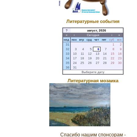
Литературные события
?
август, 2026
«
‹
Сегодня
›
»
нед
пон
втр
срд
чет
пят
суб
вск
31
1
2
32
3
4
5
6
7
8
9
33
10
11
12
13
14
15
16
34
17
18
19
20
21
22
23
35
24
25
26
27
28
29
30
36
31
Выберите дату
Литературная мозаика
Спасибо нашим спонсорам -