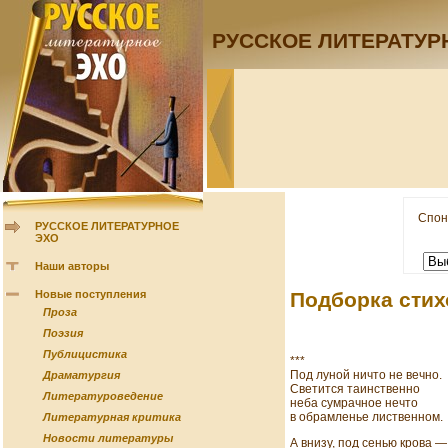
РУССКОЕ ЛИТЕРАТУР
Спон
РУССКОЕ ЛИТЕРАТУРНОЕ
ЭХО
Наши авторы
Новые поступления
Подборка стих
Проза
Поэзия
Публицистика
***
Под луной ничто не вечно.
Драматургия
Светится таинственно
Литературоведение
неба сумрачное нечто
в обрамленье лиственном.
Литературная критика
Новости литературы
А внизу, под сенью крова —