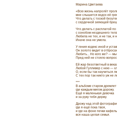
Марина Цветаева
«Всю жизнь напролёт прол
мне слышится вздох её гр
Что делать с тоской безут
с сердечной зияющей бре
Что делать с расплатой по
с ознобом нездешнего тел
Любила не тех, и не так, и н
Иначе она не умела.
У гения кодекс иной и устав
Он золото видит в отбросах
Любить... Но кого же? — мы
Пред ней не стояло вопрос
Ей жар безответный в века
Любой Гулливер с нею — х
О, если бы так научиться л
С тех пор так никто уж не л
***
В альбоме старом дремлет
где каждым мигом дорожу.
Ещё я маленькая девочка
и за руку тебя держу.
Дрожу над этой фотографи
где я ещё пока твоя,
и где на фоне печки кафел
вся наша целая семья.