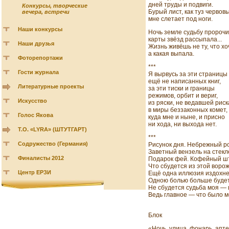
дней труды и подвиги.
Конкурсы, творческие
Бурый лист, как туз червов
вечера, встречи
мне слетает под ноги.
Наши конкурсы
Ночь земле судьбу пророчи
карты звёзд рассыпала...
Наши друзья
Жизнь живёшь не ту, что хо
а какая выпала.
Фоторепортажи
***
Гости журнала
Я вырвусь за эти страницы
ещё не написанных книг,
Литературные проекты
за эти тиски и границы
режимов, орбит и вериг,
Искусство
из ряски, не ведавшей риск
в миры беззаконных комет,
Голос Якова
куда мне и ныне, и присно
ни хода, ни выхода нет.
Т.О. «LYRA» (ШТУТГАРТ)
***
Содружество (Германия)
Рисунок дня. Небрежный ро
Заветный вензель на стекл
Финалисты 2012
Подарок фей. Кофейный шт
Что сбудется из этой воро
Центр ЕРЗИ
Ещё одна иллюзия издохне
Одною болью больше будет 
Не сбудется судьба моя — и
Ведь главное — что было м
Блок
«Ночь, улица, фонарь, апт