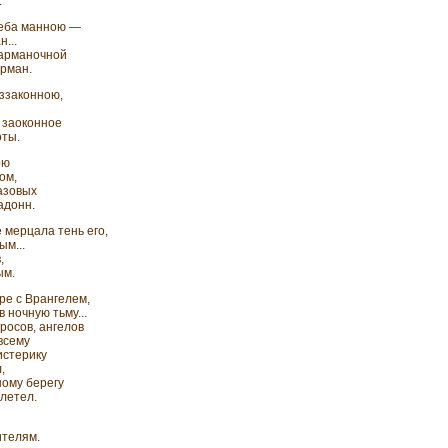
.
неба манною —
...
арманочной
урман.
еззаконною,
о заоконное
оты.
ою
ом,
азовых
адонн.
 мерцала тень его,
ым...
,
ым.
ре с Врангелем,
 ночную тьму...
тросов, ангелов
 всему
истерику
,
ному берегу
олетел.
ителям.