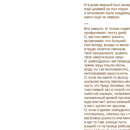
И в доме мирный был уклад
ещё церквей не пел хорал,
и незнакомо было кладбищ
никто ещё не умирал.
***
Всё умерло. И только памя
прокручивает ленту дней.
О, как она умеет ранить,
высвечивая, что больней.
Оно всегда, всегда со мною
в груди залитое свинцом,
твоё прощальное, родное,
твоё смертельное лицо.
И, равнодушны, как природ
чужие лица плыли прочь,
когда ты так бесповоротно,
непоправимо канул в ночь.
О, если бы какой-то выход,
шальная мысль явилась м
пусть это бред, безумье, п
счастливый лаз в глухой ст
забитый наскоро, небрежн
заложенный кривой пролом
куда влетает ангел нежный
и аист шелестит крылом...
О, если б время заблудилос
споткнулось, сбилось бы с 
как Божья шалость или мил
и где-то там, в конце пути,
в какой-то путанице рейсо