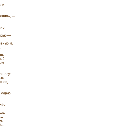
ли.
мения», —
ла?
ерью —
леньким,
.
ны.
во?
ком
о носу:
ы».
ксов,
 куцею,
бой?
дь,
..
т.
...