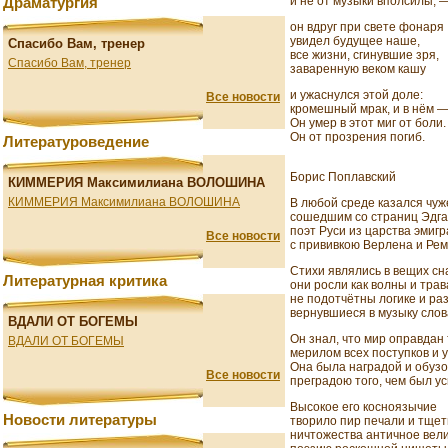
и не от музыки вполсилы, 
Драматургия
он вдруг при свете фонаря
увидел будущее наше,
Спасибо Вам, тренер
все жизни, сгинувшие зря,
Спасибо Вам, тренер
заваренную веком кашу
и ужаснулся этой доле:
Все новости
кромешный мрак, и в нём — 
Он умер в этот миг от боли.
Он от прозрения погиб.
Литературоведение
Борис Поплавский
КИММЕРИЯ Максимилиана ВОЛОШИНА
КИММЕРИЯ Максимилиана ВОЛОШИНА
В любой среде казался чуж
сошедшим со страниц Эдга
поэт Руси из царства эмигр
Все новости
с прививкою Верлена и Рем
Стихи являлись в вещих сна
Литературная критика
они росли как волны и тра
не подотчётны логике и раз
вернувшиеся в музыку слов
ВДАЛИ ОТ БОГЕМЫ
Он знал, что мир оправдан
ВДАЛИ ОТ БОГЕМЫ
мерилом всех поступков и у
Она была наградой и обузо
Все новости
преградою того, чем был ус
Высокое его косноязычие
Новости литературы
творило пир печали и тщет
ничтожества античное вели