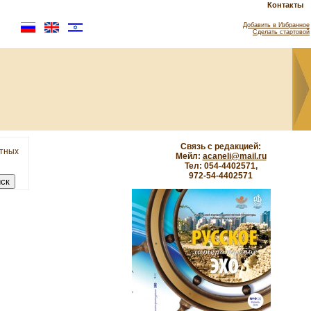
Контакты
Добавить в Избранное
Сделать стартовой
Связь с редакцией:
етных
Мейл:
acaneli@mail.ru
Тел: 054-4402571,
972-54-4402571