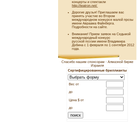
концерты и спектакли
http://teatron.net/
Дорогие друзья! Приглашаем вас
принять участие во Втором
международном конкурсе малой прозы
имени Авраама Файнберга.
Подробности на сайте.
Внимание! Прием заявок на Седьмой
международный конкурс
русской поэзии имени Владимира
Добина с 1 февраля по 1 сентября 2012
года.
Спасибо нашим спонсорам - Алмазной бирже
Израиля
Сертифицированные бриллианты
Вес от
до
Цена $ от
до