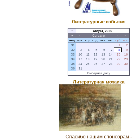
Литературные события
?
август, 2026
«
‹
Сегодня
›
»
нед
пон
втр
срд
чет
пят
суб
вск
31
1
2
32
3
4
5
6
7
8
9
33
10
11
12
13
14
15
16
34
17
18
19
20
21
22
23
35
24
25
26
27
28
29
30
36
31
Выберите дату
Литературная мозаика
Спасибо нашим спонсорам -