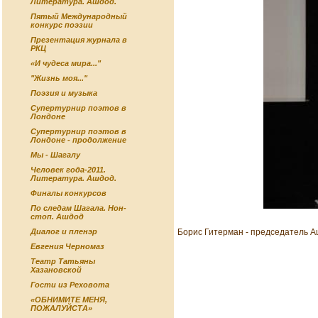
Литература. Ашдод.
Пятый Международный
конкурс поэзии
Презентация журнала в
РКЦ
«И чудеса мира..."
"Жизнь моя..."
Поэзия и музыка
Супертурнир поэтов в
Лондоне
Супертурнир поэтов в
Лондоне - продолжение
Мы - Шагалу
Человек года-2011.
Литература. Ашдод.
Финалы конкурсов
По следам Шагала. Нон-
стоп. Ашдод
Борис Гитерман - председатель А
Диалог и пленэр
Евгения Черномаз
Театр Татьяны
Хазановской
Гости из Реховота
«ОБНИМИТЕ МЕНЯ,
ПОЖАЛУЙСТА»