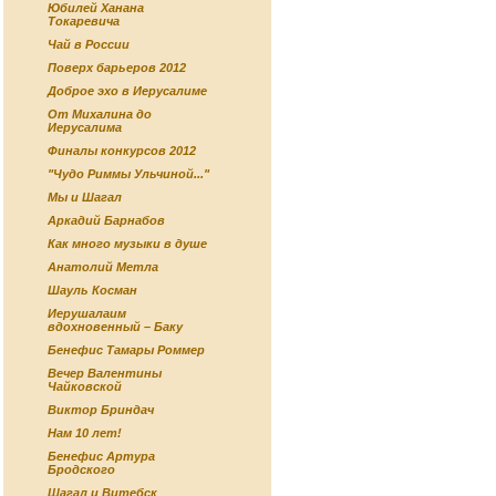
Юбилей Ханана
Токаревича
Чай в России
Поверх барьеров 2012
Доброе эхо в Иерусалиме
От Михалина до
Иерусалима
Финалы конкурсов 2012
"Чудо Риммы Ульчиной..."
Мы и Шагал
Аркадий Барнабов
Как много музыки в душе
Анатолий Метла
Шауль Косман
Иерушалаим
вдохновенный – Баку
Бенефис Тамары Роммер
Вечер Валентины
Чайковской
Виктор Бриндач
Нам 10 лет!
Бенефис Артура
Бродского
Шагал и Витебск