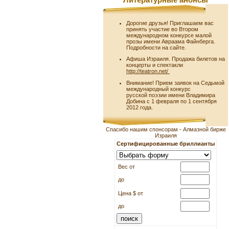
Литературные анонсы
Дорогие друзья! Приглашаем вас
принять участие во Втором
международном конкурсе малой
прозы имени Авраама Файнберга.
Подробности на сайте.
Афиша Израиля. Продажа билетов на
концерты и спектакли
http://teatron.net/
Внимание! Прием заявок на Седьмой
международный конкурс
русской поэзии имени Владимира
Добина с 1 февраля по 1 сентября
2012 года.
Спасибо нашим спонсорам - Алмазной бирже
Израиля
Сертифицированные бриллианты
Вес от
до
Цена $ от
до