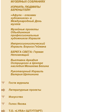
МУЗЕЙНЫХ СОБРАНИЯХ
ИЗРАИЛЬ ЛЮДМИЛЫ
БЕРЕНШТЕЙН
«Афула – глазами
художников» в
Международный День
музеев
Музейные проекты
Объединения
профессиональных
художников Израиля
Импрессионистический
Израиль Бориса Геймана
БЕРЕГА СВЕТА: Герман
Непомнящий
Выставка Аркадия
Острицкого в Центре
наследия Менахема Бегина
Рукотворный Израиль
Валерия Щетинина
Гости журнала
Литературные проекты
Искусство
Голос Якова
Т.О. «LYRA» (ШТУТГАРТ)