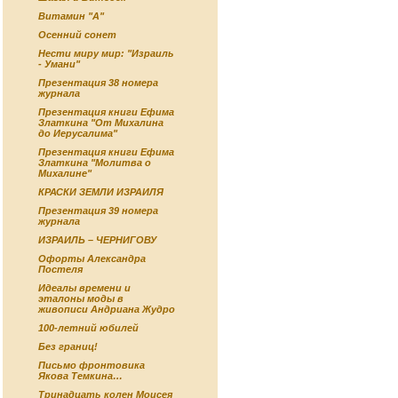
Витамин "А"
Осенний сонет
Нести миру мир: "Израиль
- Умани"
Презентация 38 номера
журнала
Презентация книги Ефима
Златкина "От Михалина
до Иерусалима"
Презентация книги Ефима
Златкина "Молитва о
Михалине"
КРАСКИ ЗЕМЛИ ИЗРАИЛЯ
Презентация 39 номера
журнала
ИЗРАИЛЬ – ЧЕРНИГОВУ
Офорты Александра
Постеля
Идеалы времени и
эталоны моды в
живописи Андриана Жудро
100-летний юбилей
Без границ!
Письмо фронтовика
Якова Темкина…
Тринадцать колен Моисея