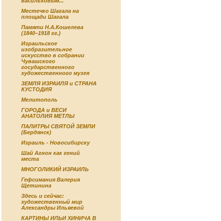
васильковым...
Местечко Шагала на
площади Шагала
Памяти Н.А.Кошелева
(1840–1918 гг.)
Израильское
изобразительное
искусство в собрании
Чувашского
государственного
художественного музея
ЗЕМЛЯ ИЗРАИЛЯ и СТРАНА
КУСТОДИЯ
Мелитополь
ГОРОДА и ВЕСИ
АНАТОЛИЯ МЕТЛЫ
ПАЛИТРЫ СВЯТОЙ ЗЕМЛИ
(Бердянск)
Израиль - Новосибирску
Шай Агнон как гений
места
МНОГОЛИКИЙ ИЗРАИЛЬ
Гефсимания Валерия
Щетинина
Здесь и сейчас:
художественный мир
Александры Ильяевой
КАРТИНЫ ИЛЬИ ХИНИЧА В