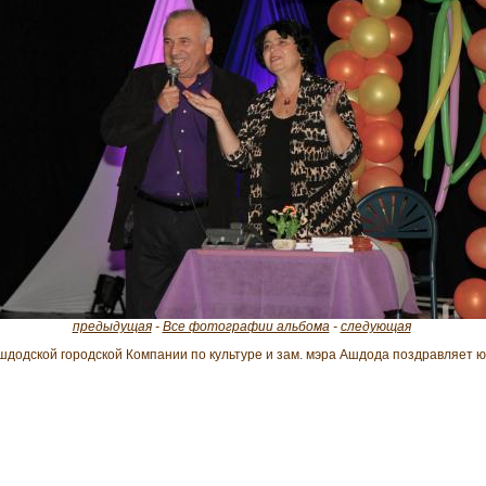
предыдущая
-
Все фотографии альбома
-
следующая
шдодской городской Компании по культуре и зам. мэра Ашдода поздравляет