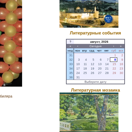
Литературные события
?
август, 2026
«
‹
Сегодня
›
»
нед
пон
втр
срд
чет
пят
суб
вск
31
1
2
32
3
4
5
6
7
8
9
33
10
11
12
13
14
15
16
34
17
18
19
20
21
22
23
35
24
25
26
27
28
29
30
36
31
Выберите дату
Литературная мозаика
 юбиляра