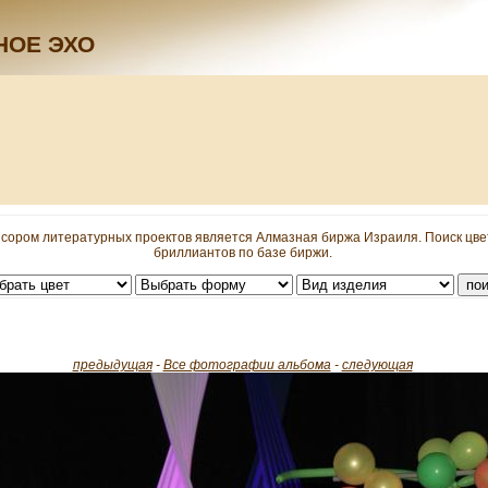
НОЕ ЭХО
сором литературных проектов является Алмазная биржа Израиля. Поиск цв
бриллиантов по базе биржи.
предыдущая
-
Все фотографии альбома
-
следующая