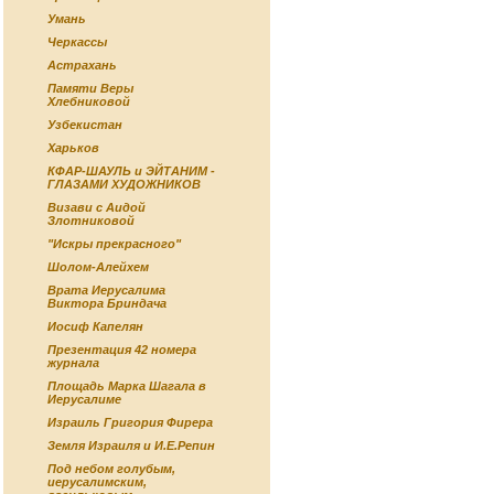
Умань
Черкассы
Астрахань
Памяти Веры
Хлебниковой
Узбекистан
Харьков
КФАР-ШАУЛЬ и ЭЙТАНИМ -
ГЛАЗАМИ ХУДОЖНИКОВ
Визави с Аидой
Злотниковой
"Искры прекрасного"
Шолом-Алейхем
Врата Иерусалима
Виктора Бриндача
Иосиф Капелян
Презентация 42 номера
журнала
Площадь Марка Шагала в
Иерусалиме
Израиль Григория Фирера
Земля Израиля и И.Е.Репин
Под небом голубым,
иерусалимским,