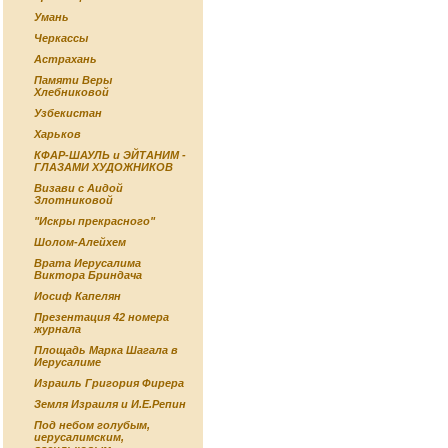
Умань
Черкассы
Астрахань
Памяти Веры
Хлебниковой
Узбекистан
Харьков
КФАР-ШАУЛЬ и ЭЙТАНИМ -
ГЛАЗАМИ ХУДОЖНИКОВ
Визави с Аидой
Злотниковой
"Искры прекрасного"
Шолом-Алейхем
Врата Иерусалима
Виктора Бриндача
Иосиф Капелян
Презентация 42 номера
журнала
Площадь Марка Шагала в
Иерусалиме
Израиль Григория Фирера
Земля Израиля и И.Е.Репин
Под небом голубым,
иерусалимским,