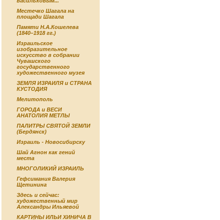
васильковым...
Местечко Шагала на
площади Шагала
Памяти Н.А.Кошелева
(1840–1918 гг.)
Израильское
изобразительное
искусство в собрании
Чувашского
государственного
художественного музея
ЗЕМЛЯ ИЗРАИЛЯ и СТРАНА
КУСТОДИЯ
Мелитополь
ГОРОДА и ВЕСИ
АНАТОЛИЯ МЕТЛЫ
ПАЛИТРЫ СВЯТОЙ ЗЕМЛИ
(Бердянск)
Израиль - Новосибирску
Шай Агнон как гений
места
МНОГОЛИКИЙ ИЗРАИЛЬ
Гефсимания Валерия
Щетинина
Здесь и сейчас:
художественный мир
Александры Ильяевой
КАРТИНЫ ИЛЬИ ХИНИЧА В