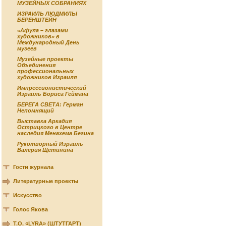
МУЗЕЙНЫХ СОБРАНИЯХ
ИЗРАИЛЬ ЛЮДМИЛЫ
БЕРЕНШТЕЙН
«Афула – глазами
художников» в
Международный День
музеев
Музейные проекты
Объединения
профессиональных
художников Израиля
Импрессионистический
Израиль Бориса Геймана
БЕРЕГА СВЕТА: Герман
Непомнящий
Выставка Аркадия
Острицкого в Центре
наследия Менахема Бегина
Рукотворный Израиль
Валерия Щетинина
Гости журнала
Литературные проекты
Искусство
Голос Якова
Т.О. «LYRA» (ШТУТГАРТ)