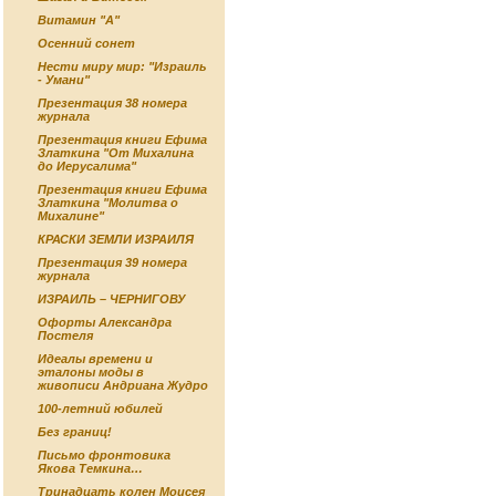
Витамин "А"
Осенний сонет
Нести миру мир: "Израиль
- Умани"
Презентация 38 номера
журнала
Презентация книги Ефима
Златкина "От Михалина
до Иерусалима"
Презентация книги Ефима
Златкина "Молитва о
Михалине"
КРАСКИ ЗЕМЛИ ИЗРАИЛЯ
Презентация 39 номера
журнала
ИЗРАИЛЬ – ЧЕРНИГОВУ
Офорты Александра
Постеля
Идеалы времени и
эталоны моды в
живописи Андриана Жудро
100-летний юбилей
Без границ!
Письмо фронтовика
Якова Темкина…
Тринадцать колен Моисея