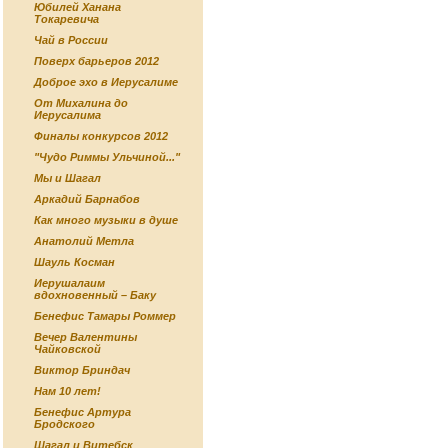
Юбилей Ханана
Токаревича
Чай в России
Поверх барьеров 2012
Доброе эхо в Иерусалиме
От Михалина до
Иерусалима
Финалы конкурсов 2012
"Чудо Риммы Ульчиной..."
Мы и Шагал
Аркадий Барнабов
Как много музыки в душе
Анатолий Метла
Шауль Косман
Иерушалаим
вдохновенный – Баку
Бенефис Тамары Роммер
Вечер Валентины
Чайковской
Виктор Бриндач
Нам 10 лет!
Бенефис Артура
Бродского
Шагал и Витебск