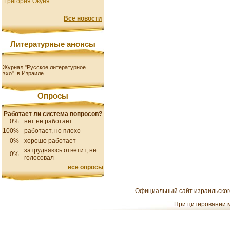
Григория Окуня
Все новости
Литературные анонсы
Журнал "Русское литературное
эхо"
в Израиле
Опросы
Работает ли система вопросов?
0%
нет не работает
100%
работает, но плохо
0%
хорошо работает
затрудняюсь ответит, не
0%
голосовал
все опросы
Официальный сайт израильского
При цитировании м