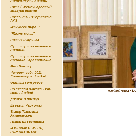
Литература. Ашдод.
Пятый Международный
конкурс поэзии
Презентация журнала в
РКЦ
«И чудеса мира..."
"Жизнь моя..."
Поэзия и музыка
Супертурнир поэтов в
Лондоне
Супертурнир поэтов в
Лондоне - продолжение
Мы - Шагалу
Человек года-2011.
Литература. Ашдод.
Финалы конкурсов
По следам Шагала. Нон-
предыдущая
-
В
стоп. Ашдод
Диалог и пленэр
Евгения Черномаз
Театр Татьяны
Хазановской
Гости из Реховота
«ОБНИМИТЕ МЕНЯ,
ПОЖАЛУЙСТА»