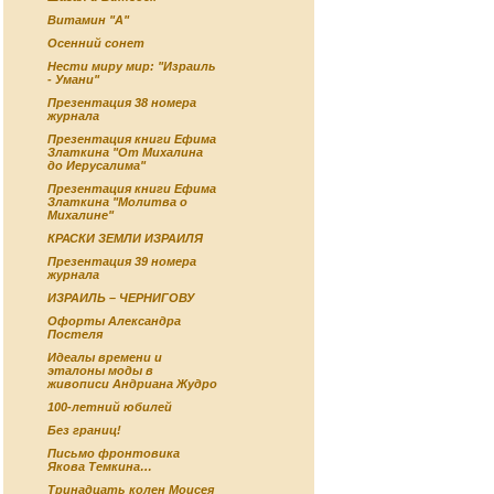
Витамин "А"
Осенний сонет
Нести миру мир: "Израиль
- Умани"
Презентация 38 номера
журнала
Презентация книги Ефима
Златкина "От Михалина
до Иерусалима"
Презентация книги Ефима
Златкина "Молитва о
Михалине"
КРАСКИ ЗЕМЛИ ИЗРАИЛЯ
Презентация 39 номера
журнала
ИЗРАИЛЬ – ЧЕРНИГОВУ
Офорты Александра
Постеля
Идеалы времени и
эталоны моды в
живописи Андриана Жудро
100-летний юбилей
Без границ!
Письмо фронтовика
Якова Темкина…
Тринадцать колен Моисея