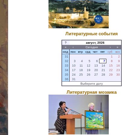
Литературные события
?
август, 2026
«
‹
Сегодня
›
»
нед
пон
втр
срд
чет
пят
суб
вск
31
1
2
32
3
4
5
6
7
8
9
33
10
11
12
13
14
15
16
34
17
18
19
20
21
22
23
35
24
25
26
27
28
29
30
36
31
Выберите дату
Литературная мозаика