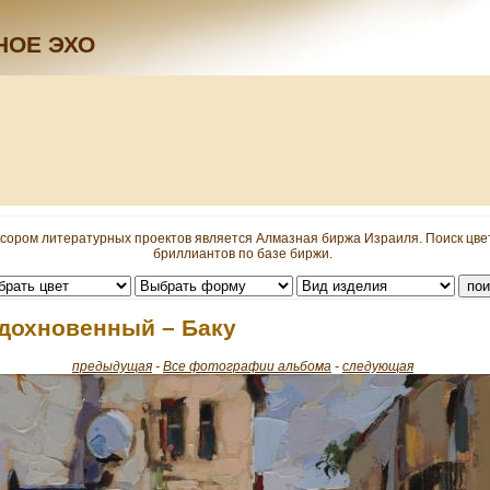
НОЕ ЭХО
сором литературных проектов является Алмазная биржа Израиля. Поиск цв
бриллиантов по базе биржи.
дохновенный – Баку
предыдущая
-
Все фотографии альбома
-
следующая