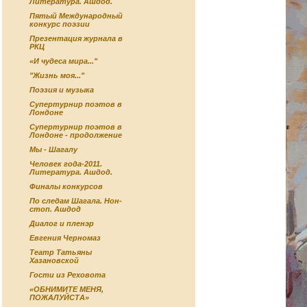
Литература. Ашдод.
Пятый Международный
конкурс поэзии
Презентация журнала в
РКЦ
«И чудеса мира..."
"Жизнь моя..."
Поэзия и музыка
Супертурнир поэтов в
Лондоне
Супертурнир поэтов в
Лондоне - продолжение
Мы - Шагалу
Человек года-2011.
Литература. Ашдод.
Финалы конкурсов
По следам Шагала. Нон-
стоп. Ашдод
Диалог и пленэр
Евгения Черномаз
Театр Татьяны
Хазановской
Гости из Реховота
«ОБНИМИТЕ МЕНЯ,
ПОЖАЛУЙСТА»