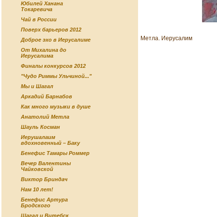
Юбилей Ханана
Токаревича
Чай в России
Поверх барьеров 2012
Метла. Иерусалим
Доброе эхо в Иерусалиме
От Михалина до
Иерусалима
Финалы конкурсов 2012
"Чудо Риммы Ульчиной..."
Мы и Шагал
Аркадий Барнабов
Как много музыки в душе
Анатолий Метла
Шауль Косман
Иерушалаим
вдохновенный – Баку
Бенефис Тамары Роммер
Вечер Валентины
Чайковской
Виктор Бриндач
Нам 10 лет!
Бенефис Артура
Бродского
Шагал и Витебск