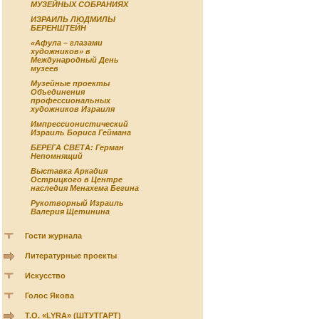
МУЗЕЙНЫХ СОБРАНИЯХ
ИЗРАИЛЬ ЛЮДМИЛЫ
БЕРЕНШТЕЙН
«Афула – глазами
художников» в
Международный День
музеев
Музейные проекты
Объединения
профессиональных
художников Израиля
Импрессионистический
Израиль Бориса Геймана
БЕРЕГА СВЕТА: Герман
Непомнящий
Выставка Аркадия
Острицкого в Центре
наследия Менахема Бегина
Рукотворный Израиль
Валерия Щетинина
Гости журнала
Литературные проекты
Искусство
Голос Якова
Т.О. «LYRA» (ШТУТГАРТ)