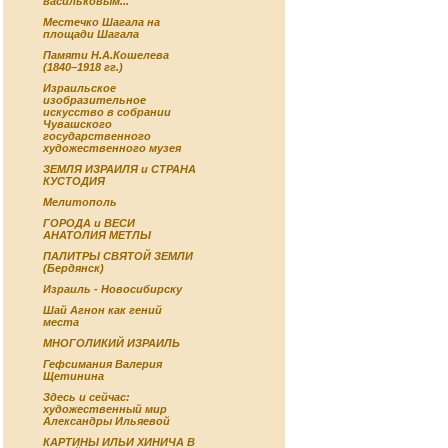
васильковым...
Местечко Шагала на
площади Шагала
Памяти Н.А.Кошелева
(1840–1918 гг.)
Израильское
изобразительное
искусство в собрании
Чувашского
государственного
художественного музея
ЗЕМЛЯ ИЗРАИЛЯ и СТРАНА
КУСТОДИЯ
Мелитополь
ГОРОДА и ВЕСИ
АНАТОЛИЯ МЕТЛЫ
ПАЛИТРЫ СВЯТОЙ ЗЕМЛИ
(Бердянск)
Израиль - Новосибирску
Шай Агнон как гений
места
МНОГОЛИКИЙ ИЗРАИЛЬ
Гефсимания Валерия
Щетинина
Здесь и сейчас:
художественный мир
Александры Ильяевой
КАРТИНЫ ИЛЬИ ХИНИЧА В