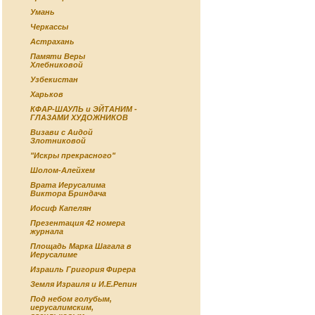
Умань
Черкассы
Астрахань
Памяти Веры
Хлебниковой
Узбекистан
Харьков
КФАР-ШАУЛЬ и ЭЙТАНИМ -
ГЛАЗАМИ ХУДОЖНИКОВ
Визави с Аидой
Злотниковой
"Искры прекрасного"
Шолом-Алейхем
Врата Иерусалима
Виктора Бриндача
Иосиф Капелян
Презентация 42 номера
журнала
Площадь Марка Шагала в
Иерусалиме
Израиль Григория Фирера
Земля Израиля и И.Е.Репин
Под небом голубым,
иерусалимским,