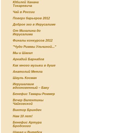
Юбилей Ханана
Токаревича
Чай в России
Поверх барьеров 2012
Доброе эхо в Иерусалиме
От Михалина до
Иерусалима
Финалы конкурсов 2012
"Чудо Риммы Ульчиной..."
Мы и Шагал
Аркадий Барнабов
Как много музыки в душе
Анатолий Метла
Шауль Косман
Иерушалаим
вдохновенный – Баку
Бенефис Тамары Роммер
Вечер Валентины
Чайковской
Виктор Бриндач
Нам 10 лет!
Бенефис Артура
Бродского
Шагал и Витебск