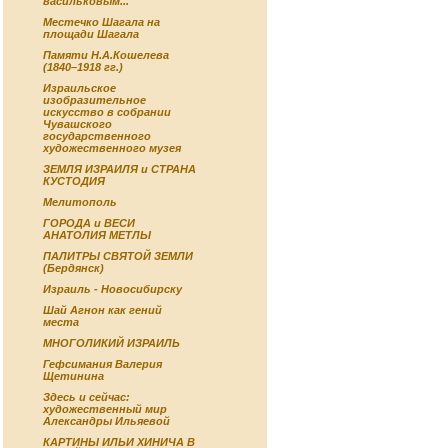
васильковым...
Местечко Шагала на
площади Шагала
Памяти Н.А.Кошелева
(1840–1918 гг.)
Израильское
изобразительное
искусство в собрании
Чувашского
государственного
художественного музея
ЗЕМЛЯ ИЗРАИЛЯ и СТРАНА
КУСТОДИЯ
Мелитополь
ГОРОДА и ВЕСИ
АНАТОЛИЯ МЕТЛЫ
ПАЛИТРЫ СВЯТОЙ ЗЕМЛИ
(Бердянск)
Израиль - Новосибирску
Шай Агнон как гений
места
МНОГОЛИКИЙ ИЗРАИЛЬ
Гефсимания Валерия
Щетинина
Здесь и сейчас:
художественный мир
Александры Ильяевой
КАРТИНЫ ИЛЬИ ХИНИЧА В