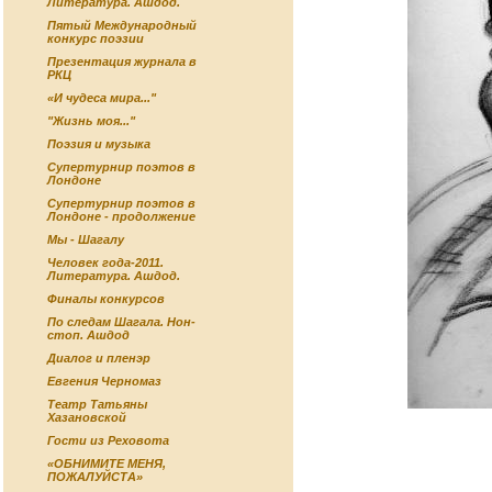
Литература. Ашдод.
Пятый Международный
конкурс поэзии
Презентация журнала в
РКЦ
«И чудеса мира..."
"Жизнь моя..."
Поэзия и музыка
Супертурнир поэтов в
Лондоне
Супертурнир поэтов в
Лондоне - продолжение
Мы - Шагалу
Человек года-2011.
Литература. Ашдод.
Финалы конкурсов
По следам Шагала. Нон-
стоп. Ашдод
Диалог и пленэр
Евгения Черномаз
Театр Татьяны
Хазановской
Гости из Реховота
«ОБНИМИТЕ МЕНЯ,
ПОЖАЛУЙСТА»