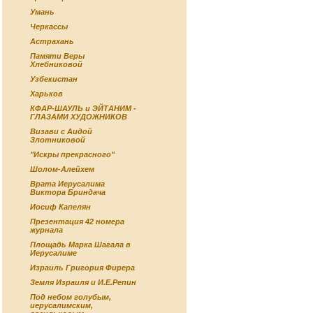
Умань
Черкассы
Астрахань
Памяти Веры
Хлебниковой
Узбекистан
Харьков
КФАР-ШАУЛЬ и ЭЙТАНИМ -
ГЛАЗАМИ ХУДОЖНИКОВ
Визави с Аидой
Злотниковой
"Искры прекрасного"
Шолом-Алейхем
Врата Иерусалима
Виктора Бриндача
Иосиф Капелян
Презентация 42 номера
журнала
Площадь Марка Шагала в
Иерусалиме
Израиль Григория Фирера
Земля Израиля и И.Е.Репин
Под небом голубым,
иерусалимским,