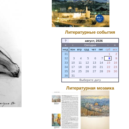
Литературные события
?
август, 2026
«
‹
Сегодня
›
»
нед
пон
втр
срд
чет
пят
суб
вск
31
1
2
32
3
4
5
6
7
8
9
33
10
11
12
13
14
15
16
34
17
18
19
20
21
22
23
35
24
25
26
27
28
29
30
36
31
Выберите дату
Литературная мозаика