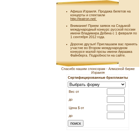
Афиша Израиля. Продажа билетов на
концерты и спектакли
http://teatron.net/
Внимание! Прием заявок на Седьмой
международный конкурс русской поэзии
имени Владимира Добина с 1 февраля по
1 сентября 2012 года.
Дорогие друзья! Приглашаем вас принять
участие во Втором международном
конкурсе малой прозы имени Авраама
Файнберга. Подробности на сайте.
Спасибо нашим спонсорам - Алмазной бирже
Израиля
Сертифицированные бриллианты
Вес от
до
Цена $ от
до