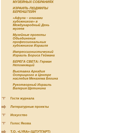
МУЗЕЙНЫХ СОБРАНИЯХ
ИЗРАИЛЬ ЛЮДМИЛЫ
БЕРЕНШТЕЙН
«Афула – глазами
художников» в
Международный День
музеев
Музейные проекты
Объединения
профессиональных
художников Израиля
Импрессионистический
Израиль Бориса Геймана
БЕРЕГА СВЕТА: Герман
Непомнящий
Выставка Аркадия
Острицкого в Центре
наследия Менахема Бегина
Рукотворный Израиль
Валерия Щетинина
Гости журнала
Литературные проекты
Искусство
Голос Якова
Т.О. «LYRA» (ШТУТГАРТ)