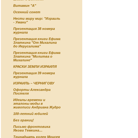
Витамин "А"
Осенний сонет
Нести миру мир: "Израиль
- Умани"
Презентация 38 номера
журнала
Презентация книги Ефима
Златкина "От Михалина
до Иерусалима"
Презентация книги Ефима
Златкина "Молитва о
Михалине"
КРАСКИ ЗЕМЛИ ИЗРАИЛЯ
Презентация 39 номера
журнала
ИЗРАИЛЬ – ЧЕРНИГОВУ
Офорты Александра
Постеля
Идеалы времени и
эталоны моды в
живописи Андриана Жудро
100-летний юбилей
Без границ!
Письмо фронтовика
Якова Темкина…
Тринадцать колен Моисея