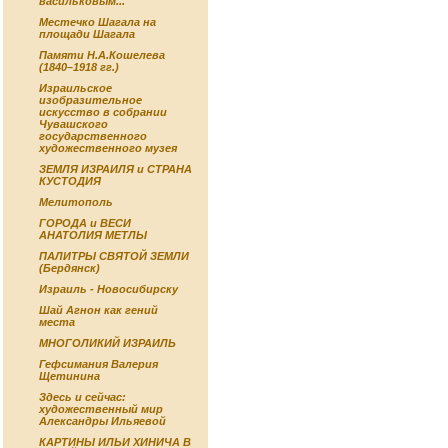
васильковым...
Местечко Шагала на
площади Шагала
Памяти Н.А.Кошелева
(1840–1918 гг.)
Израильское
изобразительное
искусство в собрании
Чувашского
государственного
художественного музея
ЗЕМЛЯ ИЗРАИЛЯ и СТРАНА
КУСТОДИЯ
Мелитополь
ГОРОДА и ВЕСИ
АНАТОЛИЯ МЕТЛЫ
ПАЛИТРЫ СВЯТОЙ ЗЕМЛИ
(Бердянск)
Израиль - Новосибирску
Шай Агнон как гений
места
МНОГОЛИКИЙ ИЗРАИЛЬ
Гефсимания Валерия
Щетинина
Здесь и сейчас:
художественный мир
Александры Ильяевой
КАРТИНЫ ИЛЬИ ХИНИЧА В