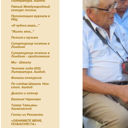
Литература. Ашдод.
Пятый Международный
конкурс поэзии
Презентация журнала в
РКЦ
«И чудеса мира..."
"Жизнь моя..."
Поэзия и музыка
Супертурнир поэтов в
Лондоне
Супертурнир поэтов в
Лондоне - продолжение
Мы - Шагалу
Человек года-2011.
Литература. Ашдод.
Финалы конкурсов
По следам Шагала. Нон-
стоп. Ашдод
Диалог и пленэр
Евгения Черномаз
Театр Татьяны
Хазановской
Гости из Реховота
«ОБНИМИТЕ МЕНЯ,
ПОЖАЛУЙСТА»