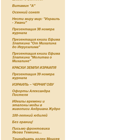
Витамин "А"
Осенний сонет
Нести миру мир: "Израиль
- Умани"
Презентация 38 номера
журнала
Презентация книги Ефима
Златкина "От Михалина
до Иерусалима"
Презентация книги Ефима
Златкина "Молитва о
Михалине"
КРАСКИ ЗЕМЛИ ИЗРАИЛЯ
Презентация 39 номера
журнала
ИЗРАИЛЬ – ЧЕРНИГОВУ
Офорты Александра
Постеля
Идеалы времени и
эталоны моды в
живописи Андриана Жудро
100-летний юбилей
Без границ!
Письмо фронтовика
Якова Темкина…
Тринадцать колен Моисея