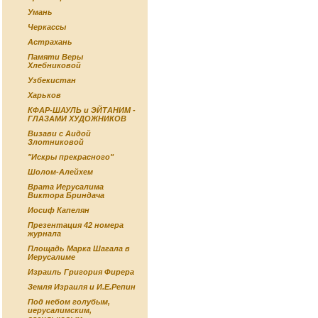
Умань
Черкассы
Астрахань
Памяти Веры
Хлебниковой
Узбекистан
Харьков
КФАР-ШАУЛЬ и ЭЙТАНИМ -
ГЛАЗАМИ ХУДОЖНИКОВ
Визави с Аидой
Злотниковой
"Искры прекрасного"
Шолом-Алейхем
Врата Иерусалима
Виктора Бриндача
Иосиф Капелян
Презентация 42 номера
журнала
Площадь Марка Шагала в
Иерусалиме
Израиль Григория Фирера
Земля Израиля и И.Е.Репин
Под небом голубым,
иерусалимским,