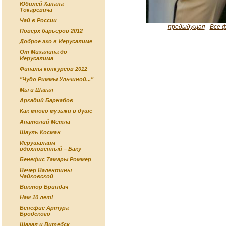
Юбилей Ханана
Токаревича
Чай в России
предыдущая
-
Все 
Поверх барьеров 2012
Доброе эхо в Иерусалиме
От Михалина до
Иерусалима
Финалы конкурсов 2012
"Чудо Риммы Ульчиной..."
Мы и Шагал
Аркадий Барнабов
Как много музыки в душе
Анатолий Метла
Шауль Косман
Иерушалаим
вдохновенный – Баку
Бенефис Тамары Роммер
Вечер Валентины
Чайковской
Виктор Бриндач
Нам 10 лет!
Бенефис Артура
Бродского
Шагал и Витебск