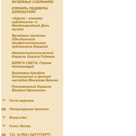
МУЗЕЙНЫХ СОБРАНИЯХ
ИЗРАИЛЬ ЛЮДМИЛЫ
БЕРЕНШТЕЙН
«Афула – глазами
художников» в
Международный День
музеев
Музейные проекты
Объединения
профессиональных
художников Израиля
Импрессионистический
Израиль Бориса Геймана
БЕРЕГА СВЕТА: Герман
Непомнящий
Выставка Аркадия
Острицкого в Центре
наследия Менахема Бегина
Рукотворный Израиль
Валерия Щетинина
Гости журнала
Литературные проекты
Искусство
Голос Якова
Т.О. «LYRA» (ШТУТГАРТ)