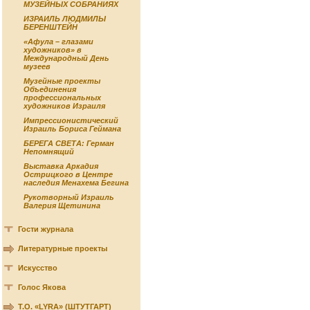
МУЗЕЙНЫХ СОБРАНИЯХ
ИЗРАИЛЬ ЛЮДМИЛЫ
БЕРЕНШТЕЙН
«Афула – глазами
художников» в
Международный День
музеев
Музейные проекты
Объединения
профессиональных
художников Израиля
Импрессионистический
Израиль Бориса Геймана
БЕРЕГА СВЕТА: Герман
Непомнящий
Выставка Аркадия
Острицкого в Центре
наследия Менахема Бегина
Рукотворный Израиль
Валерия Щетинина
Гости журнала
Литературные проекты
Искусство
Голос Якова
Т.О. «LYRA» (ШТУТГАРТ)