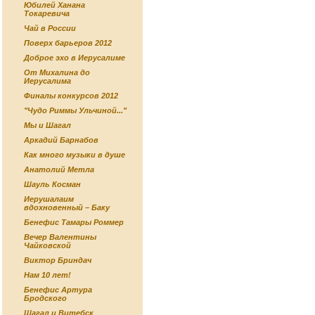
Юбилей Ханана
Токаревича
Чай в России
Поверх барьеров 2012
Доброе эхо в Иерусалиме
От Михалина до
Иерусалима
Финалы конкурсов 2012
"Чудо Риммы Ульчиной..."
Мы и Шагал
Аркадий Барнабов
Как много музыки в душе
Анатолий Метла
Шауль Косман
Иерушалаим
вдохновенный – Баку
Бенефис Тамары Роммер
Вечер Валентины
Чайковской
Виктор Бриндач
Нам 10 лет!
Бенефис Артура
Бродского
Шагал и Витебск