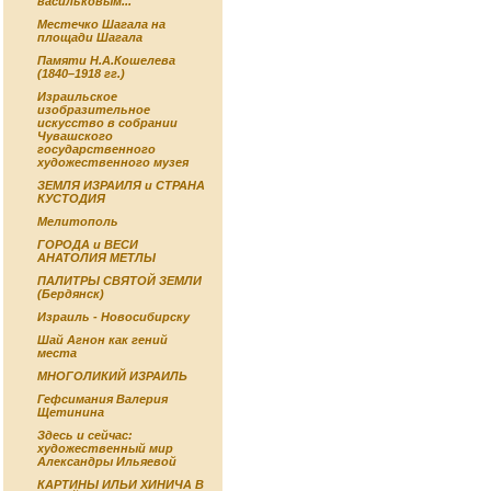
васильковым...
Местечко Шагала на
площади Шагала
Памяти Н.А.Кошелева
(1840–1918 гг.)
Израильское
изобразительное
искусство в собрании
Чувашского
государственного
художественного музея
ЗЕМЛЯ ИЗРАИЛЯ и СТРАНА
КУСТОДИЯ
Мелитополь
ГОРОДА и ВЕСИ
АНАТОЛИЯ МЕТЛЫ
ПАЛИТРЫ СВЯТОЙ ЗЕМЛИ
(Бердянск)
Израиль - Новосибирску
Шай Агнон как гений
места
МНОГОЛИКИЙ ИЗРАИЛЬ
Гефсимания Валерия
Щетинина
Здесь и сейчас:
художественный мир
Александры Ильяевой
КАРТИНЫ ИЛЬИ ХИНИЧА В