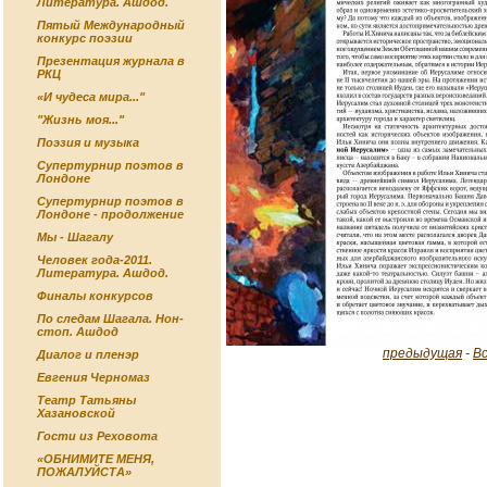
Литература. Ашдод.
Пятый Международный
конкурс поэзии
Презентация журнала в
РКЦ
«И чудеса мира..."
"Жизнь моя..."
Поэзия и музыка
Супертурнир поэтов в
Лондоне
Супертурнир поэтов в
Лондоне - продолжение
Мы - Шагалу
Человек года-2011.
Литература. Ашдод.
Финалы конкурсов
По следам Шагала. Нон-
стоп. Ашдод
предыдущая
-
В
Диалог и пленэр
Евгения Черномаз
Театр Татьяны
Хазановской
Гости из Реховота
«ОБНИМИТЕ МЕНЯ,
ПОЖАЛУЙСТА»