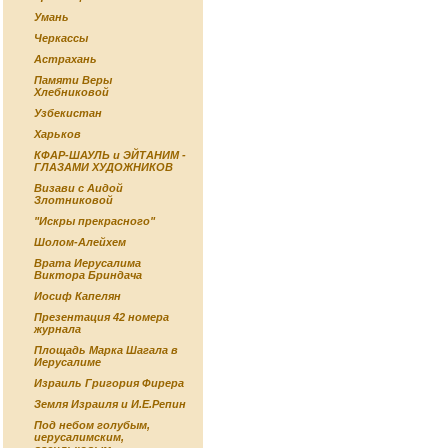
Умань
Черкассы
Астрахань
Памяти Веры
Хлебниковой
Узбекистан
Харьков
КФАР-ШАУЛЬ и ЭЙТАНИМ -
ГЛАЗАМИ ХУДОЖНИКОВ
Визави с Аидой
Злотниковой
"Искры прекрасного"
Шолом-Алейхем
Врата Иерусалима
Виктора Бриндача
Иосиф Капелян
Презентация 42 номера
журнала
Площадь Марка Шагала в
Иерусалиме
Израиль Григория Фирера
Земля Израиля и И.Е.Репин
Под небом голубым,
иерусалимским,