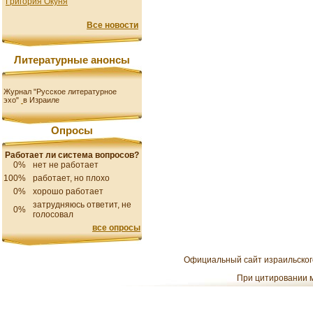
Григория Окуня
Все новости
Литературные анонсы
Журнал "Русское литературное
эхо"
в Израиле
Опросы
Работает ли система вопросов?
0%
нет не работает
100%
работает, но плохо
0%
хорошо работает
затрудняюсь ответит, не
0%
голосовал
все опросы
Официальный сайт израильского
При цитировании м