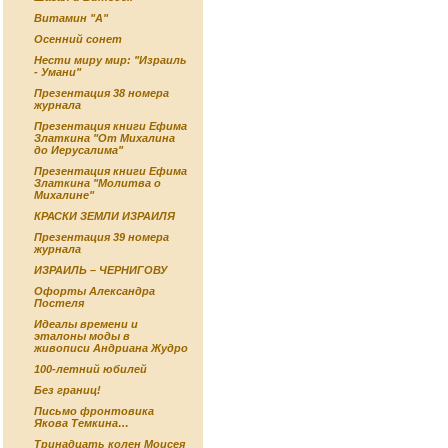
Витамин "А"
Осенний сонет
Нести миру мир: "Израиль
- Умани"
Презентация 38 номера
журнала
Презентация книги Ефима
Златкина "От Михалина
до Иерусалима"
Презентация книги Ефима
Златкина "Молитва о
Михалине"
КРАСКИ ЗЕМЛИ ИЗРАИЛЯ
Презентация 39 номера
журнала
ИЗРАИЛЬ – ЧЕРНИГОВУ
Офорты Александра
Постеля
Идеалы времени и
эталоны моды в
живописи Андриана Жудро
100-летний юбилей
Без границ!
Письмо фронтовика
Якова Темкина…
Тринадцать колен Моисея