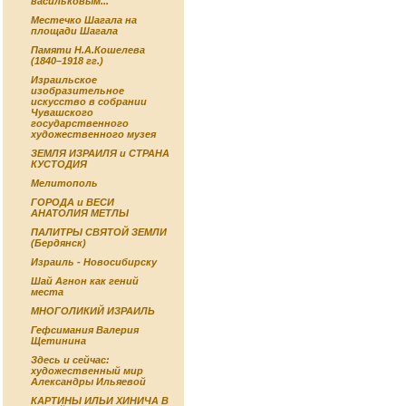
васильковым...
Местечко Шагала на
площади Шагала
Памяти Н.А.Кошелева
(1840–1918 гг.)
Израильское
изобразительное
искусство в собрании
Чувашского
государственного
художественного музея
ЗЕМЛЯ ИЗРАИЛЯ и СТРАНА
КУСТОДИЯ
Мелитополь
ГОРОДА и ВЕСИ
АНАТОЛИЯ МЕТЛЫ
ПАЛИТРЫ СВЯТОЙ ЗЕМЛИ
(Бердянск)
Израиль - Новосибирску
Шай Агнон как гений
места
МНОГОЛИКИЙ ИЗРАИЛЬ
Гефсимания Валерия
Щетинина
Здесь и сейчас:
художественный мир
Александры Ильяевой
КАРТИНЫ ИЛЬИ ХИНИЧА В