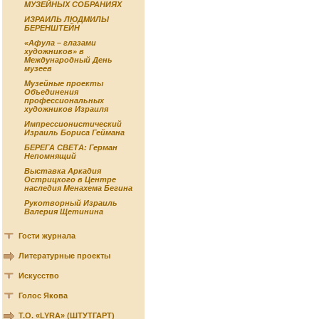
МУЗЕЙНЫХ СОБРАНИЯХ
ИЗРАИЛЬ ЛЮДМИЛЫ
БЕРЕНШТЕЙН
«Афула – глазами
художников» в
Международный День
музеев
Музейные проекты
Объединения
профессиональных
художников Израиля
Импрессионистический
Израиль Бориса Геймана
БЕРЕГА СВЕТА: Герман
Непомнящий
Выставка Аркадия
Острицкого в Центре
наследия Менахема Бегина
Рукотворный Израиль
Валерия Щетинина
Гости журнала
Литературные проекты
Искусство
Голос Якова
Т.О. «LYRA» (ШТУТГАРТ)