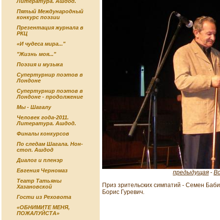
Литература. Ашдод.
Пятый Международный
конкурс поэзии
Презентация журнала в
РКЦ
«И чудеса мира..."
"Жизнь моя..."
Поэзия и музыка
Супертурнир поэтов в
Лондоне
Супертурнир поэтов в
Лондоне - продолжение
Мы - Шагалу
Человек года-2011.
Литература. Ашдод.
Финалы конкурсов
По следам Шагала. Нон-
стоп. Ашдод
Диалог и пленэр
Евгения Черномаз
предыдущая
-
В
Театр Татьяны
Приз зрительских симпатий - Семен Бабин
Хазановской
Борис Гуревич.
Гости из Реховота
«ОБНИМИТЕ МЕНЯ,
ПОЖАЛУЙСТА»