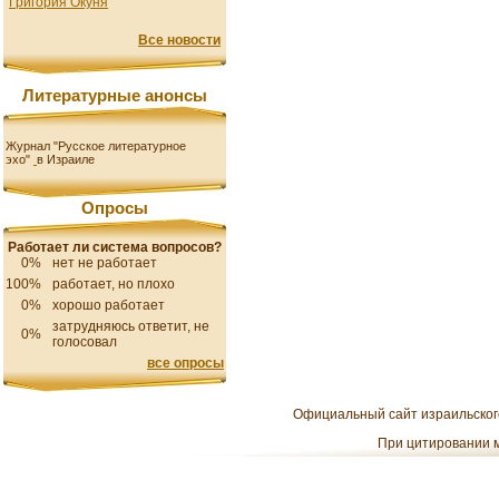
Григория Окуня
Все новости
Литературные анонсы
Журнал "Русское литературное
эхо"
в Израиле
Опросы
Работает ли система вопросов?
0%
нет не работает
100%
работает, но плохо
0%
хорошо работает
затрудняюсь ответит, не
0%
голосовал
все опросы
Официальный сайт израильского
При цитировании м