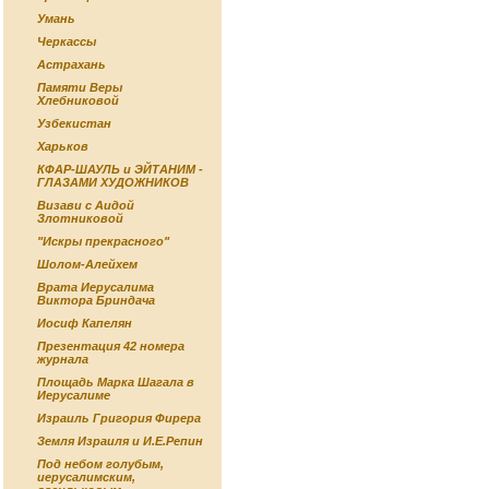
Умань
Черкассы
Астрахань
Памяти Веры
Хлебниковой
Узбекистан
Харьков
КФАР-ШАУЛЬ и ЭЙТАНИМ -
ГЛАЗАМИ ХУДОЖНИКОВ
Визави с Аидой
Злотниковой
"Искры прекрасного"
Шолом-Алейхем
Врата Иерусалима
Виктора Бриндача
Иосиф Капелян
Презентация 42 номера
журнала
Площадь Марка Шагала в
Иерусалиме
Израиль Григория Фирера
Земля Израиля и И.Е.Репин
Под небом голубым,
иерусалимским,