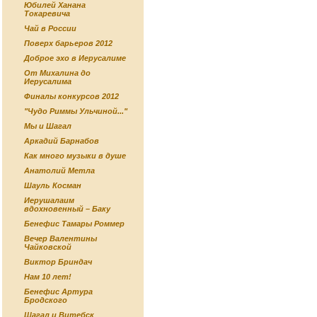
Юбилей Ханана
Токаревича
Чай в России
Поверх барьеров 2012
Доброе эхо в Иерусалиме
От Михалина до
Иерусалима
Финалы конкурсов 2012
"Чудо Риммы Ульчиной..."
Мы и Шагал
Аркадий Барнабов
Как много музыки в душе
Анатолий Метла
Шауль Косман
Иерушалаим
вдохновенный – Баку
Бенефис Тамары Роммер
Вечер Валентины
Чайковской
Виктор Бриндач
Нам 10 лет!
Бенефис Артура
Бродского
Шагал и Витебск