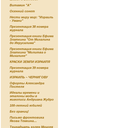
Витамин "А"
Осенний сонет
Нести миру мир: "Израиль
- Умани"
Презентация 38 номера
журнала
Презентация книги Ефима
Златкина "От Михалина
до Иерусалима"
Презентация книги Ефима
Златкина "Молитва о
Михалине"
КРАСКИ ЗЕМЛИ ИЗРАИЛЯ
Презентация 39 номера
журнала
ИЗРАИЛЬ – ЧЕРНИГОВУ
Офорты Александра
Постеля
Идеалы времени и
эталоны моды в
живописи Андриана Жудро
100-летний юбилей
Без границ!
Письмо фронтовика
Якова Темкина…
Тринадцать колен Моисея