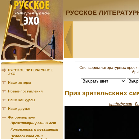
РУССКОЕ ЛИТЕРАТУР
Спонсором литературных проект
РУССКОЕ ЛИТЕРАТУРНОЕ
бри
ЭХО
Наши авторы
Новые поступления
Приз зрительскиих си
Наши конкурсы
предыдущая
-
В
Наши друзья
Фоторепортажи
Презентации разных лет
Коллективы и музыканты
Человек года 2010.