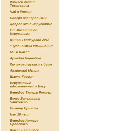
Юбилей Ханана
Токаревича
Чай в России
Поверх барьеров 2012
Доброе эхо в Иерусалиме
От Михалина до
Иерусалима
Финалы конкурсов 2012
"Чудо Риммы Ульчиной..."
Мы и Шагал
Аркадий Барнабов
Как много музыки в душе
Анатолий Метла
Шауль Косман
Иерушалаим
вдохновенный – Баку
Бенефис Тамары Роммер
Вечер Валентины
Чайковской
Виктор Бриндач
Нам 10 лет!
Бенефис Артура
Бродского
Шагал и Витебск