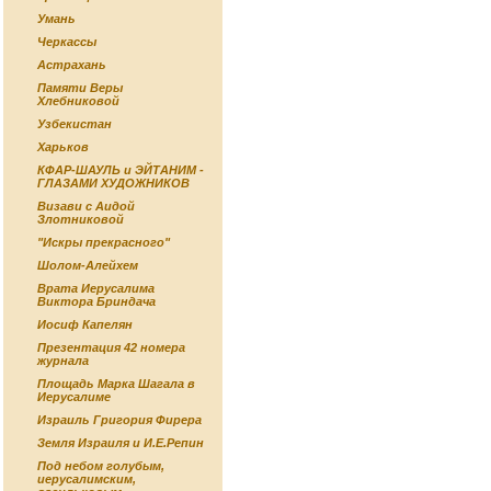
Умань
Черкассы
Астрахань
Памяти Веры
Хлебниковой
Узбекистан
Харьков
КФАР-ШАУЛЬ и ЭЙТАНИМ -
ГЛАЗАМИ ХУДОЖНИКОВ
Визави с Аидой
Злотниковой
"Искры прекрасного"
Шолом-Алейхем
Врата Иерусалима
Виктора Бриндача
Иосиф Капелян
Презентация 42 номера
журнала
Площадь Марка Шагала в
Иерусалиме
Израиль Григория Фирера
Земля Израиля и И.Е.Репин
Под небом голубым,
иерусалимским,