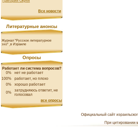
Григория Окуня
Все новости
Литературные анонсы
Журнал "Русское литературное
эхо"
в Израиле
Опросы
Работает ли система вопросов?
0%
нет не работает
100%
работает, но плохо
0%
хорошо работает
затрудняюсь ответит, не
0%
голосовал
все опросы
Официальный сайт израильского
При цитировании м