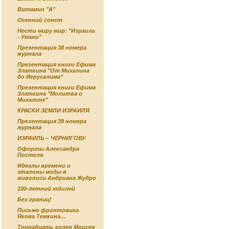
Витамин "А"
Осенний сонет
Нести миру мир: "Израиль
- Умани"
Презентация 38 номера
журнала
Презентация книги Ефима
Златкина "От Михалина
до Иерусалима"
Презентация книги Ефима
Златкина "Молитва о
Михалине"
КРАСКИ ЗЕМЛИ ИЗРАИЛЯ
Презентация 39 номера
журнала
ИЗРАИЛЬ – ЧЕРНИГОВУ
Офорты Александра
Постеля
Идеалы времени и
эталоны моды в
живописи Андриана Жудро
100-летний юбилей
Без границ!
Письмо фронтовика
Якова Темкина…
Тринадцать колен Моисея