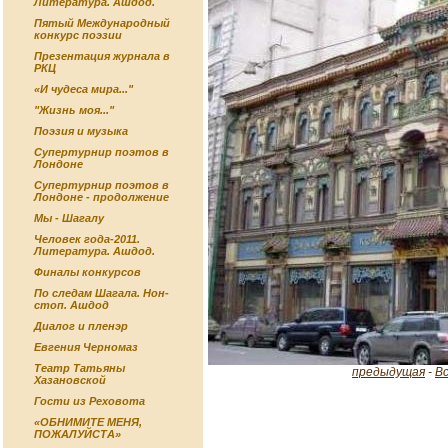
Литература. Ашдод.
Пятый Международный
конкурс поэзии
Презентация журнала в
РКЦ
«И чудеса мира..."
"Жизнь моя..."
Поэзия и музыка
Супертурнир поэтов в
Лондоне
Супертурнир поэтов в
Лондоне - продолжение
Мы - Шагалу
Человек года-2011.
Литература. Ашдод.
Финалы конкурсов
По следам Шагала. Нон-
стоп. Ашдод
Диалог и пленэр
Евгения Черномаз
Театр Татьяны
предыдущая
-
В
Хазановской
Гости из Реховота
«ОБНИМИТЕ МЕНЯ,
ПОЖАЛУЙСТА»