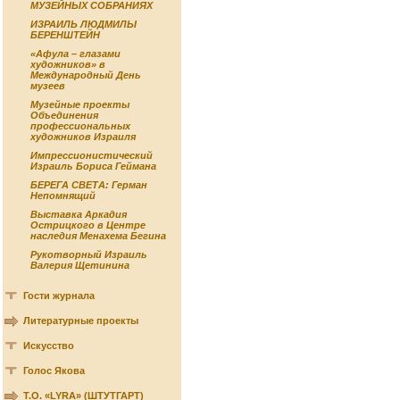
МУЗЕЙНЫХ СОБРАНИЯХ
ИЗРАИЛЬ ЛЮДМИЛЫ
БЕРЕНШТЕЙН
«Афула – глазами
художников» в
Международный День
музеев
Музейные проекты
Объединения
профессиональных
художников Израиля
Импрессионистический
Израиль Бориса Геймана
БЕРЕГА СВЕТА: Герман
Непомнящий
Выставка Аркадия
Острицкого в Центре
наследия Менахема Бегина
Рукотворный Израиль
Валерия Щетинина
Гости журнала
Литературные проекты
Искусство
Голос Якова
Т.О. «LYRA» (ШТУТГАРТ)