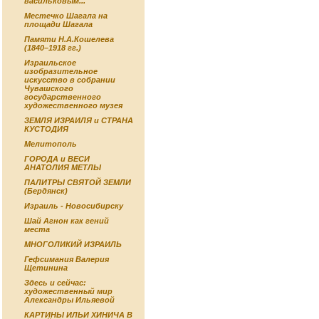
васильковым...
Местечко Шагала на
площади Шагала
Памяти Н.А.Кошелева
(1840–1918 гг.)
Израильское
изобразительное
искусство в собрании
Чувашского
государственного
художественного музея
ЗЕМЛЯ ИЗРАИЛЯ и СТРАНА
КУСТОДИЯ
Мелитополь
ГОРОДА и ВЕСИ
АНАТОЛИЯ МЕТЛЫ
ПАЛИТРЫ СВЯТОЙ ЗЕМЛИ
(Бердянск)
Израиль - Новосибирску
Шай Агнон как гений
места
МНОГОЛИКИЙ ИЗРАИЛЬ
Гефсимания Валерия
Щетинина
Здесь и сейчас:
художественный мир
Александры Ильяевой
КАРТИНЫ ИЛЬИ ХИНИЧА В