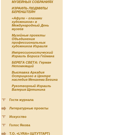
МУЗЕЙНЫХ СОБРАНИЯХ
ИЗРАИЛЬ ЛЮДМИЛЫ
БЕРЕНШТЕЙН
«Афула – глазами
художников» в
Международный День
музеев
Музейные проекты
Объединения
профессиональных
художников Израиля
Импрессионистический
Израиль Бориса Геймана
БЕРЕГА СВЕТА: Герман
Непомнящий
Выставка Аркадия
Острицкого в Центре
наследия Менахема Бегина
Рукотворный Израиль
Валерия Щетинина
Гости журнала
Литературные проекты
Искусство
Голос Якова
Т.О. «LYRA» (ШТУТГАРТ)