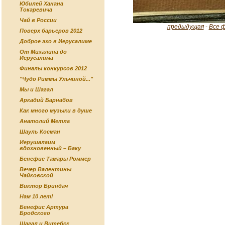
Юбилей Ханана
Токаревича
Чай в России
предыдущая
-
Все 
Поверх барьеров 2012
Доброе эхо в Иерусалиме
От Михалина до
Иерусалима
Финалы конкурсов 2012
"Чудо Риммы Ульчиной..."
Мы и Шагал
Аркадий Барнабов
Как много музыки в душе
Анатолий Метла
Шауль Косман
Иерушалаим
вдохновенный – Баку
Бенефис Тамары Роммер
Вечер Валентины
Чайковской
Виктор Бриндач
Нам 10 лет!
Бенефис Артура
Бродского
Шагал и Витебск