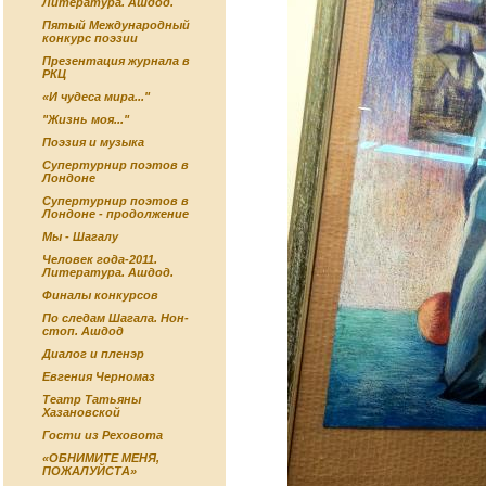
Литература. Ашдод.
Пятый Международный
конкурс поэзии
Презентация журнала в
РКЦ
«И чудеса мира..."
"Жизнь моя..."
Поэзия и музыка
Супертурнир поэтов в
Лондоне
Супертурнир поэтов в
Лондоне - продолжение
Мы - Шагалу
Человек года-2011.
Литература. Ашдод.
Финалы конкурсов
По следам Шагала. Нон-
стоп. Ашдод
Диалог и пленэр
Евгения Черномаз
Театр Татьяны
Хазановской
Гости из Реховота
«ОБНИМИТЕ МЕНЯ,
ПОЖАЛУЙСТА»