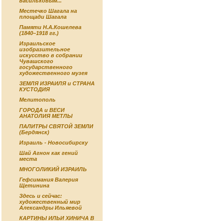
васильковым...
Местечко Шагала на
площади Шагала
Памяти Н.А.Кошелева
(1840–1918 гг.)
Израильское
изобразительное
искусство в собрании
Чувашского
государственного
художественного музея
ЗЕМЛЯ ИЗРАИЛЯ и СТРАНА
КУСТОДИЯ
Мелитополь
ГОРОДА и ВЕСИ
АНАТОЛИЯ МЕТЛЫ
ПАЛИТРЫ СВЯТОЙ ЗЕМЛИ
(Бердянск)
Израиль - Новосибирску
Шай Агнон как гений
места
МНОГОЛИКИЙ ИЗРАИЛЬ
Гефсимания Валерия
Щетинина
Здесь и сейчас:
художественный мир
Александры Ильяевой
КАРТИНЫ ИЛЬИ ХИНИЧА В