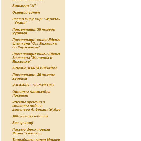
Витамин "А"
Осенний сонет
Нести миру мир: "Израиль
- Умани"
Презентация 38 номера
журнала
Презентация книги Ефима
Златкина "От Михалина
до Иерусалима"
Презентация книги Ефима
Златкина "Молитва о
Михалине"
КРАСКИ ЗЕМЛИ ИЗРАИЛЯ
Презентация 39 номера
журнала
ИЗРАИЛЬ – ЧЕРНИГОВУ
Офорты Александра
Постеля
Идеалы времени и
эталоны моды в
живописи Андриана Жудро
100-летний юбилей
Без границ!
Письмо фронтовика
Якова Темкина…
Тринадцать колен Моисея