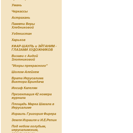
Умань
Черкассы
Астрахань
Памяти Веры
Хлебниковой
Узбекистан
Харьков
КФАР-ШАУЛЬ и ЭЙТАНИМ -
ГЛАЗАМИ ХУДОЖНИКОВ
Визави с Аидой
Злотниковой
"Искры прекрасного"
Шолом-Алейхем
Врата Иерусалима
Виктора Бриндача
Иосиф Капелян
Презентация 42 номера
журнала
Площадь Марка Шагала в
Иерусалиме
Израиль Григория Фирера
Земля Израиля и И.Е.Репин
Под небом голубым,
иерусалимским,