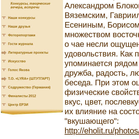
Александром Блоко
Конкурсы, творческие
вечера, встречи
Вяземским, Гаврии
Наши конкурсы
Есениным, Борисом
Наши друзья
множеством восточн
Фоторепортажи
о чае несли ощущен
Гости журнала
удовольствия. Как п
Литературные проекты
упоминается рядом 
Искусство
Голос Якова
дружба, радость, л
Т.О. «LYRA» (ШТУТГАРТ)
беседа. При этом о
Содружество (Германия)
физические свойств
Финалисты 2012
вкус, цвет, послевк
Центр ЕРЗИ
их влияние на сост
"вкушающего":
http://eholit.ru/phot