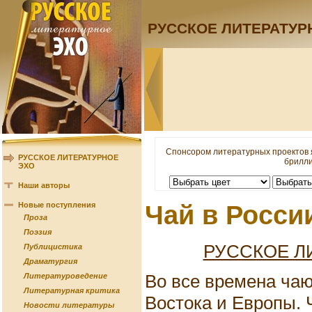
РУССКОЕ ЛИТЕРАТУР
Спонсором литературных проектов 
РУССКОЕ ЛИТЕРАТУРНОЕ
брилли
ЭХО
Наши авторы
Новые поступления
Чай в Росси
Проза
Поэзия
РУССКОЕ Л
Публицистика
Драматургия
Во все времена чаю
Литературоведение
Литературная критика
Востока и Европы. 
Новости литературы