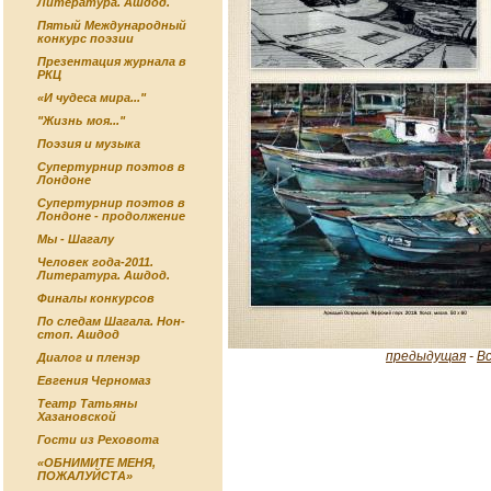
Литература. Ашдод.
Пятый Международный
конкурс поэзии
Презентация журнала в
РКЦ
«И чудеса мира..."
"Жизнь моя..."
Поэзия и музыка
Супертурнир поэтов в
Лондоне
Супертурнир поэтов в
Лондоне - продолжение
Мы - Шагалу
Человек года-2011.
Литература. Ашдод.
Финалы конкурсов
По следам Шагала. Нон-
стоп. Ашдод
предыдущая
-
В
Диалог и пленэр
Евгения Черномаз
Театр Татьяны
Хазановской
Гости из Реховота
«ОБНИМИТЕ МЕНЯ,
ПОЖАЛУЙСТА»