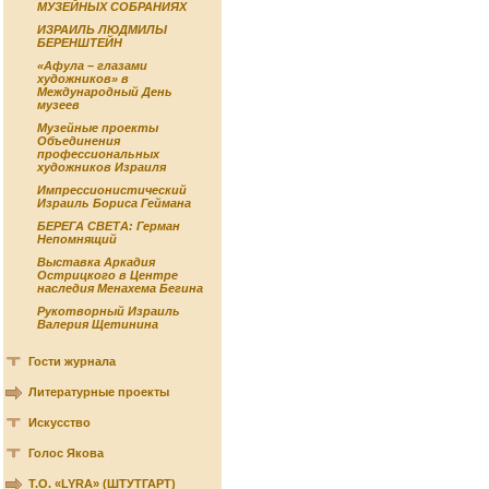
МУЗЕЙНЫХ СОБРАНИЯХ
ИЗРАИЛЬ ЛЮДМИЛЫ
БЕРЕНШТЕЙН
«Афула – глазами
художников» в
Международный День
музеев
Музейные проекты
Объединения
профессиональных
художников Израиля
Импрессионистический
Израиль Бориса Геймана
БЕРЕГА СВЕТА: Герман
Непомнящий
Выставка Аркадия
Острицкого в Центре
наследия Менахема Бегина
Рукотворный Израиль
Валерия Щетинина
Гости журнала
Литературные проекты
Искусство
Голос Якова
Т.О. «LYRA» (ШТУТГАРТ)