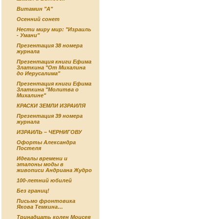
Витамин "А"
Осенний сонет
Нести миру мир: "Израиль
- Умани"
Презентация 38 номера
журнала
Презентация книги Ефима
Златкина "От Михалина
до Иерусалима"
Презентация книги Ефима
Златкина "Молитва о
Михалине"
КРАСКИ ЗЕМЛИ ИЗРАИЛЯ
Презентация 39 номера
журнала
ИЗРАИЛЬ – ЧЕРНИГОВУ
Офорты Александра
Постеля
Идеалы времени и
эталоны моды в
живописи Андриана Жудро
100-летний юбилей
Без границ!
Письмо фронтовика
Якова Темкина…
Тринадцать колен Моисея