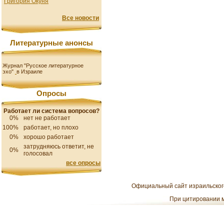
Григория Окуня
Все новости
Литературные анонсы
Журнал "Русское литературное
эхо"
в Израиле
Опросы
Работает ли система вопросов?
0%
нет не работает
100%
работает, но плохо
0%
хорошо работает
затрудняюсь ответит, не
0%
голосовал
все опросы
Официальный сайт израильского
При цитировании м