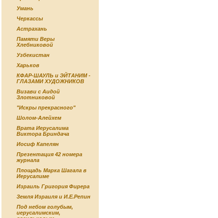
Умань
Черкассы
Астрахань
Памяти Веры
Хлебниковой
Узбекистан
Харьков
КФАР-ШАУЛЬ и ЭЙТАНИМ -
ГЛАЗАМИ ХУДОЖНИКОВ
Визави с Аидой
Злотниковой
"Искры прекрасного"
Шолом-Алейхем
Врата Иерусалима
Виктора Бриндача
Иосиф Капелян
Презентация 42 номера
журнала
Площадь Марка Шагала в
Иерусалиме
Израиль Григория Фирера
Земля Израиля и И.Е.Репин
Под небом голубым,
иерусалимским,