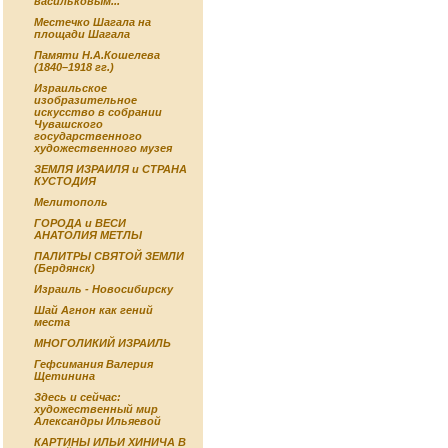
васильковым...
Местечко Шагала на
площади Шагала
Памяти Н.А.Кошелева
(1840–1918 гг.)
Израильское
изобразительное
искусство в собрании
Чувашского
государственного
художественного музея
ЗЕМЛЯ ИЗРАИЛЯ и СТРАНА
КУСТОДИЯ
Мелитополь
ГОРОДА и ВЕСИ
АНАТОЛИЯ МЕТЛЫ
ПАЛИТРЫ СВЯТОЙ ЗЕМЛИ
(Бердянск)
Израиль - Новосибирску
Шай Агнон как гений
места
МНОГОЛИКИЙ ИЗРАИЛЬ
Гефсимания Валерия
Щетинина
Здесь и сейчас:
художественный мир
Александры Ильяевой
КАРТИНЫ ИЛЬИ ХИНИЧА В