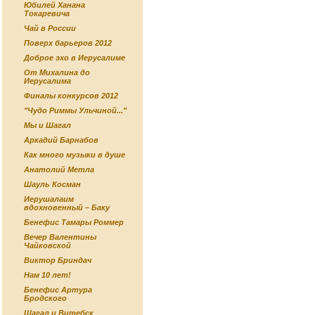
Юбилей Ханана
Токаревича
Чай в России
Поверх барьеров 2012
Доброе эхо в Иерусалиме
От Михалина до
Иерусалима
Финалы конкурсов 2012
"Чудо Риммы Ульчиной..."
Мы и Шагал
Аркадий Барнабов
Как много музыки в душе
Анатолий Метла
Шауль Косман
Иерушалаим
вдохновенный – Баку
Бенефис Тамары Роммер
Вечер Валентины
Чайковской
Виктор Бриндач
Нам 10 лет!
Бенефис Артура
Бродского
Шагал и Витебск