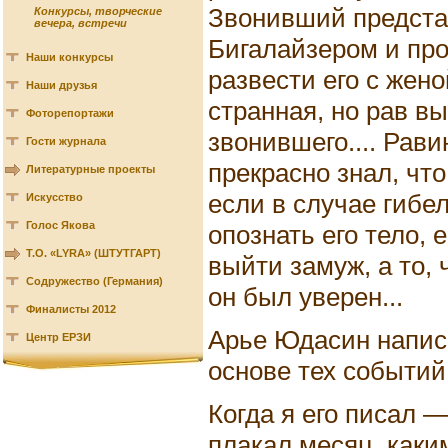
Звонивший предст
Конкурсы, творческие
вечера, встречи
Бигалайзером и про
Наши конкурсы
развести его с жено
Наши друзья
странная, но рав в
Фоторепортажи
звонившего.... Рав
Гости журнала
прекрасно знал, чт
Литературные проекты
если в случае гибел
Искусство
Голос Якова
опознать его тело, 
Т.О. «LYRA» (ШТУТГАРТ)
выйти замуж, а то, 
Содружество (Германия)
он был уверен...
Финалисты 2012
Арье Юдасин напис
Центр ЕРЗИ
основе тех событий
Когда я его писал 
плакал месяц, каки