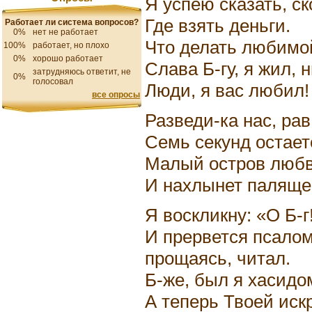
Я успею сказать, ск
Где взять деньги.
Работает ли система вопросов?
0%
нет не работает
Что делать любимой
100%
работает, но плохо
0%
хорошо работает
Слава Б-гу, я жил, 
затрудняюсь ответит, не
0%
голосовал
Люди, я вас любил!
все опросы
Разведи-ка нас, рав
Семь секунд остает
Малый остров любв
И нахлынет палящее
Я воскликну: «О Б-г
И прервется псалом
прощаясь, читал.
Б-же, был я хасидо
А теперь Твоей иск