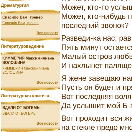
Может, кто-то усл
Драматургия
Может, кто-нибудь 
Спасибо Вам, тренер
последний звонок?
Спасибо Вам, тренер
Все новости
Разведи-ка нас, рав
Пять минут остаетс
Литературоведение
Малый остров любв
КИММЕРИЯ Максимилиана
ВОЛОШИНА
И нахлынет палящее
КИММЕРИЯ Максимилиана
ВОЛОШИНА
Я жене завещаю най
Все новости
Пусть он будет и пр
Вот последняя воля 
Литературная критика
Да услышит мой Б-г
ВДАЛИ ОТ БОГЕМЫ
ВДАЛИ ОТ БОГЕМЫ
Вот проходит вся ж
Все новости
на стекле предо мн