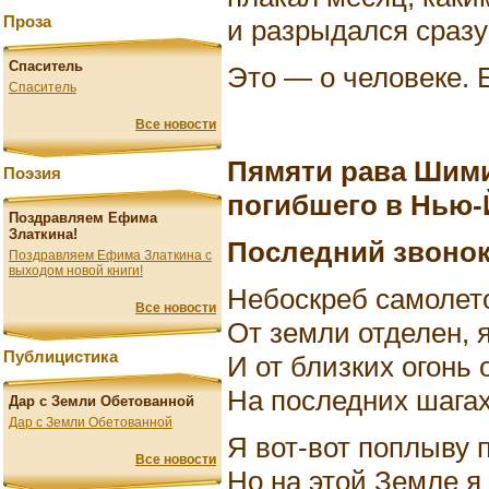
Проза
и разрыдался сразу
Спаситель
Это — о человеке. 
Спаситель
Все новости
Пямяти рава Шими
Поэзия
погибшего в Нью-Й
Поздравляем Ефима
Златкина!
Последний звоно
Поздравляем Ефима Златкина с
выходом новой книги!
Небоскреб самолет
Все новости
От земли отделен, я
Публицистика
И от близких огонь 
На последних шагах
Дар с Земли Обетованной
Дар с Земли Обетованной
Я вот-вот поплыву 
Все новости
Но на этой Земле я 