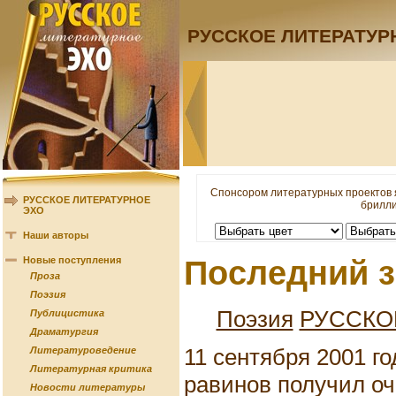
РУССКОЕ ЛИТЕРАТУР
Спонсором литературных проектов 
РУССКОЕ ЛИТЕРАТУРНОЕ
брилли
ЭХО
Наши авторы
Новые поступления
Последний 
Проза
Поэзия
Поэзия
РУССКО
Публицистика
Драматургия
11 сентября 2001 г
Литературоведение
Литературная критика
равинов получил оч
Новости литературы