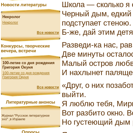
Школа — сколько я о
Новости литературы
Черный дым, едкий
Некролог
подступает стеною.
Некролог
Б-же, дай этим детя
Все новости
Разведи-ка нас, рав
Конкурсы, творческие
вечера, встречи
Две минуты осталос
Малый остров любв
100-летие со дня рождения
Григория Окуня
И нахлынет палящее
100-летие со дня рождения
Григория Окуня
«Друг, о них позабо
Все новости
выйти.
Я люблю тебя, Мири
Литературные анонсы
Вот разбито окно. 
Журнал "Русское литературное
эхо"
в Израиле
Но густеющий дым р
Опросы