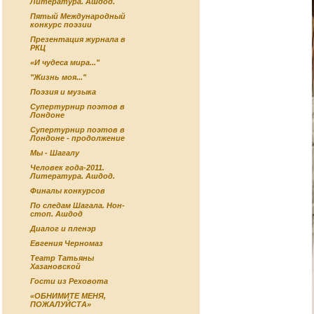
Литература. Ашдод.
Пятый Международный
конкурс поэзии
Презентация журнала в
РКЦ
«И чудеса мира..."
"Жизнь моя..."
Поэзия и музыка
Супертурнир поэтов в
Лондоне
Супертурнир поэтов в
Лондоне - продолжение
Мы - Шагалу
Человек года-2011.
Литература. Ашдод.
Финалы конкурсов
По следам Шагала. Нон-
стоп. Ашдод
Диалог и пленэр
Евгения Черномаз
Театр Татьяны
Хазановской
Гости из Реховота
«ОБНИМИТЕ МЕНЯ,
ПОЖАЛУЙСТА»