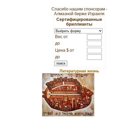
Спасибо нашим спонсорам -
Алмазной бирже Израиля
Сертифицированные
бриллианты
Вес от
до
Цена $ от
до
Литературная жизнь