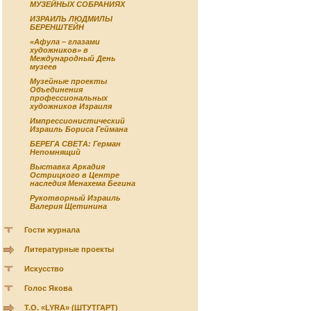
МУЗЕЙНЫХ СОБРАНИЯХ
ИЗРАИЛЬ ЛЮДМИЛЫ
БЕРЕНШТЕЙН
«Афула – глазами
художников» в
Международный День
музеев
Музейные проекты
Объединения
профессиональных
художников Израиля
Импрессионистический
Израиль Бориса Геймана
БЕРЕГА СВЕТА: Герман
Непомнящий
Выставка Аркадия
Острицкого в Центре
наследия Менахема Бегина
Рукотворный Израиль
Валерия Щетинина
Гости журнала
Литературные проекты
Искусство
Голос Якова
Т.О. «LYRA» (ШТУТГАРТ)