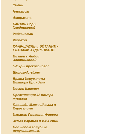
Умань
Черкассы
Астрахань
Памяти Веры
Хлебниковой
Узбекистан
Харьков
КФАР-ШАУЛЬ и ЭЙТАНИМ -
ГЛАЗАМИ ХУДОЖНИКОВ
Визави с Аидой
Злотниковой
"Искры прекрасного"
Шолом-Алейхем
Врата Иерусалима
Виктора Бриндача
Иосиф Капелян
Презентация 42 номера
журнала
Площадь Марка Шагала в
Иерусалиме
Израиль Григория Фирера
Земля Израиля и И.Е.Репин
Под небом голубым,
иерусалимским,