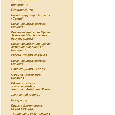
Витамин "А"
Осенний сонет
Нести миру мир: "Израиль
- Умани"
Презентация 38 номера
журнала
Презентация книги Ефима
Златкина "От Михалина
до Иерусалима"
Презентация книги Ефима
Златкина "Молитва о
Михалине"
КРАСКИ ЗЕМЛИ ИЗРАИЛЯ
Презентация 39 номера
журнала
ИЗРАИЛЬ – ЧЕРНИГОВУ
Офорты Александра
Постеля
Идеалы времени и
эталоны моды в
живописи Андриана Жудро
100-летний юбилей
Без границ!
Письмо фронтовика
Якова Темкина…
Тринадцать колен Моисея