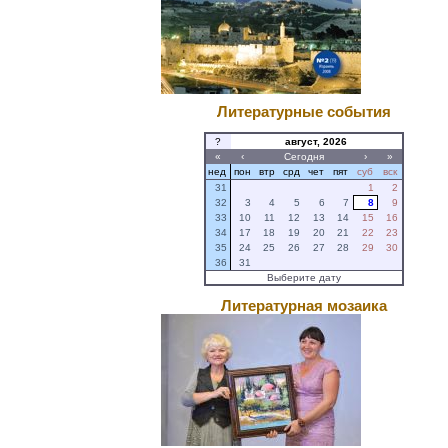
Литературные события
?
август, 2026
«
‹
Сегодня
›
»
нед
пон
втр
срд
чет
пят
суб
вск
31
1
2
32
3
4
5
6
7
8
9
33
10
11
12
13
14
15
16
34
17
18
19
20
21
22
23
35
24
25
26
27
28
29
30
36
31
Выберите дату
Литературная мозаика