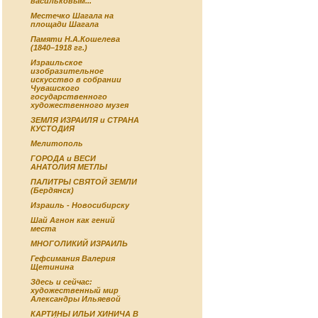
васильковым...
Местечко Шагала на
площади Шагала
Памяти Н.А.Кошелева
(1840–1918 гг.)
Израильское
изобразительное
искусство в собрании
Чувашского
государственного
художественного музея
ЗЕМЛЯ ИЗРАИЛЯ и СТРАНА
КУСТОДИЯ
Мелитополь
ГОРОДА и ВЕСИ
АНАТОЛИЯ МЕТЛЫ
ПАЛИТРЫ СВЯТОЙ ЗЕМЛИ
(Бердянск)
Израиль - Новосибирску
Шай Агнон как гений
места
МНОГОЛИКИЙ ИЗРАИЛЬ
Гефсимания Валерия
Щетинина
Здесь и сейчас:
художественный мир
Александры Ильяевой
КАРТИНЫ ИЛЬИ ХИНИЧА В