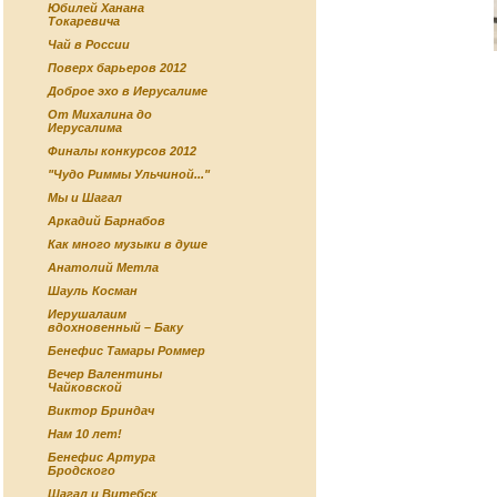
Юбилей Ханана
Токаревича
Чай в России
Поверх барьеров 2012
Доброе эхо в Иерусалиме
От Михалина до
Иерусалима
Финалы конкурсов 2012
"Чудо Риммы Ульчиной..."
Мы и Шагал
Аркадий Барнабов
Как много музыки в душе
Анатолий Метла
Шауль Косман
Иерушалаим
вдохновенный – Баку
Бенефис Тамары Роммер
Вечер Валентины
Чайковской
Виктор Бриндач
Нам 10 лет!
Бенефис Артура
Бродского
Шагал и Витебск