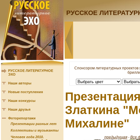
РУССКОЕ ЛИТЕРАТУР
Спонсором литературных проектов 
РУССКОЕ ЛИТЕРАТУРНОЕ
брилли
ЭХО
Наши авторы
Новые поступления
Презентация
Наши конкурсы
Златкина "М
Наши друзья
Фоторепортажи
Михалине"
Презентации разных лет
Коллективы и музыканты
предыдущая
-
Все 
Человек года 2010.