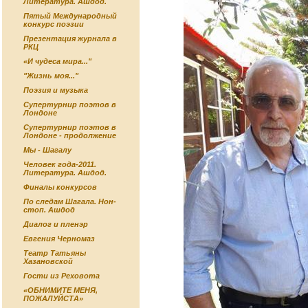
Литература. Ашдод.
Пятый Международный
конкурс поэзии
Презентация журнала в
РКЦ
«И чудеса мира..."
"Жизнь моя..."
Поэзия и музыка
Супертурнир поэтов в
Лондоне
Супертурнир поэтов в
Лондоне - продолжение
Мы - Шагалу
Человек года-2011.
Литература. Ашдод.
Финалы конкурсов
По следам Шагала. Нон-
стоп. Ашдод
Диалог и пленэр
Евгения Черномаз
Театр Татьяны
Хазановской
Гости из Реховота
«ОБНИМИТЕ МЕНЯ,
ПОЖАЛУЙСТА»