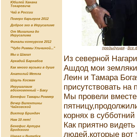
Юбилей Ханана
Токаревича
Чай в России
Поверх барьеров 2012
Доброе эхо в Иерусалиме
От Михалина до
Иерусалима
Финалы конкурсов 2012
предыдущая
-
Все 
"Чудо Риммы Ульчиной..."
Мы и Шагал
Из северной Нагари
Аркадий Барнабов
Ашдод мои земляки,
Как много музыки в душе
Анатолий Метла
Леин и Тамара Бог
Шауль Косман
присутствовать на 
Иерушалаим
вдохновенный – Баку
Мы провели вместе
Бенефис Тамары Роммер
пятницу,продолжили
Вечер Валентины
Чайковской
корнях в субботний
Виктор Бриндач
Нам 10 лет!
Как приятно видеть
Бенефис Артура
Бродского
людей,которые вот 
Шагал и Витебск