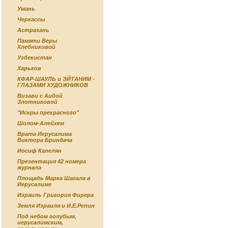
Умань
Черкассы
Астрахань
Памяти Веры
Хлебниковой
Узбекистан
Харьков
КФАР-ШАУЛЬ и ЭЙТАНИМ -
ГЛАЗАМИ ХУДОЖНИКОВ
Визави с Аидой
Злотниковой
"Искры прекрасного"
Шолом-Алейхем
Врата Иерусалима
Виктора Бриндача
Иосиф Капелян
Презентация 42 номера
журнала
Площадь Марка Шагала в
Иерусалиме
Израиль Григория Фирера
Земля Израиля и И.Е.Репин
Под небом голубым,
иерусалимским,