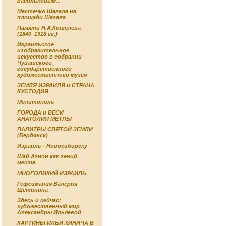
васильковым...
Местечко Шагала на
площади Шагала
Памяти Н.А.Кошелева
(1840–1918 гг.)
Израильское
изобразительное
искусство в собрании
Чувашского
государственного
художественного музея
ЗЕМЛЯ ИЗРАИЛЯ и СТРАНА
КУСТОДИЯ
Мелитополь
ГОРОДА и ВЕСИ
АНАТОЛИЯ МЕТЛЫ
ПАЛИТРЫ СВЯТОЙ ЗЕМЛИ
(Бердянск)
Израиль - Новосибирску
Шай Агнон как гений
места
МНОГОЛИКИЙ ИЗРАИЛЬ
Гефсимания Валерия
Щетинина
Здесь и сейчас:
художественный мир
Александры Ильяевой
КАРТИНЫ ИЛЬИ ХИНИЧА В