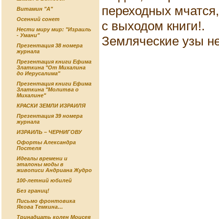
переходных мчатся,
Витамин "А"
Осенний сонет
с выходом книги!.
Нести миру мир: "Израиль
- Умани"
Земляческие узы не
Презентация 38 номера
журнала
Презентация книги Ефима
Златкина "От Михалина
до Иерусалима"
Презентация книги Ефима
Златкина "Молитва о
Михалине"
КРАСКИ ЗЕМЛИ ИЗРАИЛЯ
Презентация 39 номера
журнала
ИЗРАИЛЬ – ЧЕРНИГОВУ
Офорты Александра
Постеля
Идеалы времени и
эталоны моды в
живописи Андриана Жудро
100-летний юбилей
Без границ!
Письмо фронтовика
Якова Темкина…
Тринадцать колен Моисея