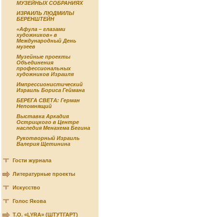
МУЗЕЙНЫХ СОБРАНИЯХ
ИЗРАИЛЬ ЛЮДМИЛЫ
БЕРЕНШТЕЙН
«Афула – глазами
художников» в
Международный День
музеев
Музейные проекты
Объединения
профессиональных
художников Израиля
Импрессионистический
Израиль Бориса Геймана
БЕРЕГА СВЕТА: Герман
Непомнящий
Выставка Аркадия
Острицкого в Центре
наследия Менахема Бегина
Рукотворный Израиль
Валерия Щетинина
Гости журнала
Литературные проекты
Искусство
Голос Якова
Т.О. «LYRA» (ШТУТГАРТ)