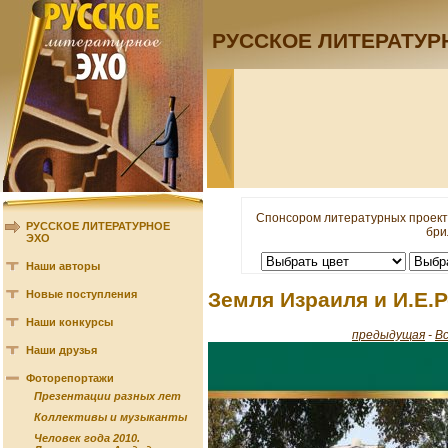
РУССКОЕ ЛИТЕРАТУР
Спонсором литературных проект
РУССКОЕ ЛИТЕРАТУРНОЕ
бри
ЭХО
Наши авторы
Новые поступления
Земля Израиля и И.Е.
Наши конкурсы
предыдущая
-
В
Наши друзья
Фоторепортажи
Презентации разных лет
Коллективы и музыканты
Человек года 2010.