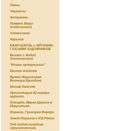
Умань
Черкассы
Астрахань
Памяти Веры
Хлебниковой
Узбекистан
Харьков
КФАР-ШАУЛЬ и ЭЙТАНИМ -
ГЛАЗАМИ ХУДОЖНИКОВ
Визави с Аидой
Злотниковой
"Искры прекрасного"
Шолом-Алейхем
Врата Иерусалима
Виктора Бриндача
Иосиф Капелян
Презентация 42 номера
журнала
Площадь Марка Шагала в
Иерусалиме
Израиль Григория Фирера
Земля Израиля и И.Е.Репин
Под небом голубым,
иерусалимским,