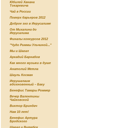
Юбилей Ханана
Токаревича
Чай в России
Поверх барьеров 2012
Доброе эхо в Иерусалиме
От Михалина до
Иерусалима
Финалы конкурсов 2012
"Чудо Риммы Ульчиной..."
Мы и Шагал
Аркадий Барнабов
Как много музыки в душе
Анатолий Метла
Шауль Косман
Иерушалаим
вдохновенный – Баку
Бенефис Тамары Роммер
Вечер Валентины
Чайковской
Виктор Бриндач
Нам 10 лет!
Бенефис Артура
Бродского
Шагал и Витебск