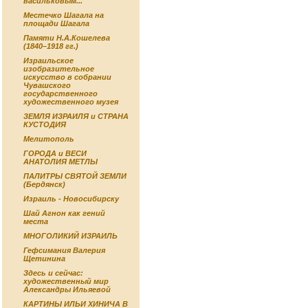
васильковым...
Местечко Шагала на
площади Шагала
Памяти Н.А.Кошелева
(1840–1918 гг.)
Израильское
изобразительное
искусство в собрании
Чувашского
государственного
художественного музея
ЗЕМЛЯ ИЗРАИЛЯ и СТРАНА
КУСТОДИЯ
Мелитополь
ГОРОДА и ВЕСИ
АНАТОЛИЯ МЕТЛЫ
ПАЛИТРЫ СВЯТОЙ ЗЕМЛИ
(Бердянск)
Израиль - Новосибирску
Шай Агнон как гений
места
МНОГОЛИКИЙ ИЗРАИЛЬ
Гефсимания Валерия
Щетинина
Здесь и сейчас:
художественный мир
Александры Ильяевой
КАРТИНЫ ИЛЬИ ХИНИЧА В