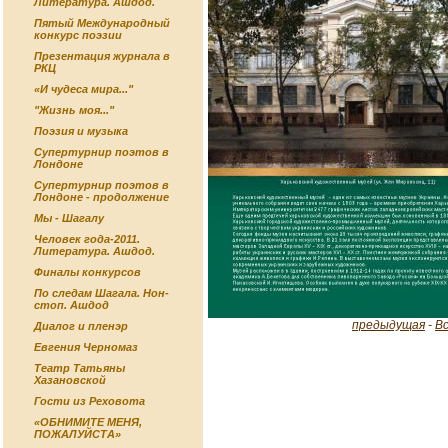
Литература. Ашдод.
Пятый Международный
конкурс поэзии
Презентация журнала в
РКЦ
«И чудеса мира..."
"Жизнь моя..."
Поэзия и музыка
Супертурнир поэтов в
Лондоне
Супертурнир поэтов в
Лондоне - продолжение
Мы - Шагалу
Человек года-2011.
Литература. Ашдод.
Финалы конкурсов
По следам Шагала. Нон-
стоп. Ашдод
предыдущая
-
В
Диалог и пленэр
Евгения Черномаз
Театр Татьяны
Хазановской
Гости из Реховота
«ОБНИМИТЕ МЕНЯ,
ПОЖАЛУЙСТА»