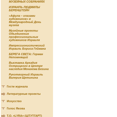
МУЗЕЙНЫХ СОБРАНИЯХ
ИЗРАИЛЬ ЛЮДМИЛЫ
БЕРЕНШТЕЙН
«Афула – глазами
художников» в
Международный День
музеев
Музейные проекты
Объединения
профессиональных
художников Израиля
Импрессионистический
Израиль Бориса Геймана
БЕРЕГА СВЕТА: Герман
Непомнящий
Выставка Аркадия
Острицкого в Центре
наследия Менахема Бегина
Рукотворный Израиль
Валерия Щетинина
Гости журнала
Литературные проекты
Искусство
Голос Якова
Т.О. «LYRA» (ШТУТГАРТ)