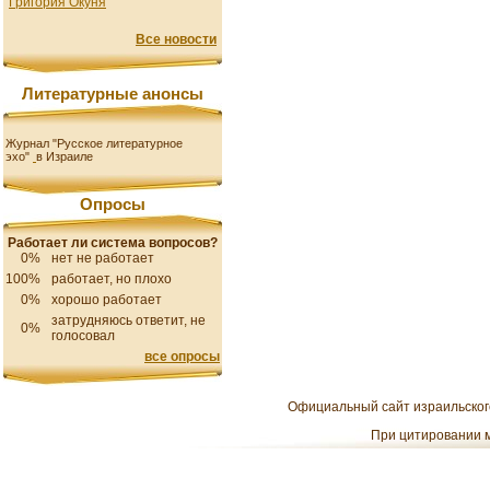
Григория Окуня
Все новости
Литературные анонсы
Журнал "Русское литературное
эхо"
в Израиле
Опросы
Работает ли система вопросов?
0%
нет не работает
100%
работает, но плохо
0%
хорошо работает
затрудняюсь ответит, не
0%
голосовал
все опросы
Официальный сайт израильского
При цитировании м