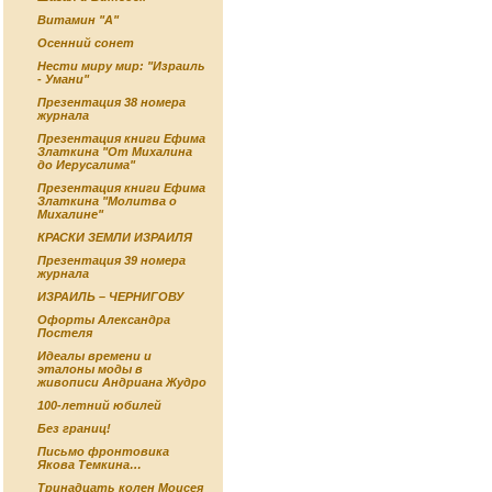
Витамин "А"
Осенний сонет
Нести миру мир: "Израиль
- Умани"
Презентация 38 номера
журнала
Презентация книги Ефима
Златкина "От Михалина
до Иерусалима"
Презентация книги Ефима
Златкина "Молитва о
Михалине"
КРАСКИ ЗЕМЛИ ИЗРАИЛЯ
Презентация 39 номера
журнала
ИЗРАИЛЬ – ЧЕРНИГОВУ
Офорты Александра
Постеля
Идеалы времени и
эталоны моды в
живописи Андриана Жудро
100-летний юбилей
Без границ!
Письмо фронтовика
Якова Темкина…
Тринадцать колен Моисея