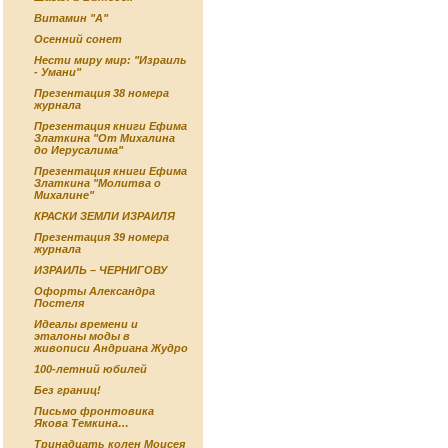
Витамин "А"
Осенний сонет
Нести миру мир: "Израиль
- Умани"
Презентация 38 номера
журнала
Презентация книги Ефима
Златкина "От Михалина
до Иерусалима"
Презентация книги Ефима
Златкина "Молитва о
Михалине"
КРАСКИ ЗЕМЛИ ИЗРАИЛЯ
Презентация 39 номера
журнала
ИЗРАИЛЬ – ЧЕРНИГОВУ
Офорты Александра
Постеля
Идеалы времени и
эталоны моды в
живописи Андриана Жудро
100-летний юбилей
Без границ!
Письмо фронтовика
Якова Темкина…
Тринадцать колен Моисея