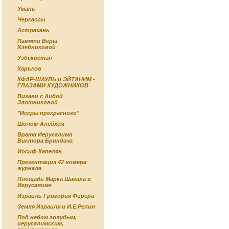
Умань
Черкассы
Астрахань
Памяти Веры
Хлебниковой
Узбекистан
Харьков
КФАР-ШАУЛЬ и ЭЙТАНИМ -
ГЛАЗАМИ ХУДОЖНИКОВ
Визави с Аидой
Злотниковой
"Искры прекрасного"
Шолом-Алейхем
Врата Иерусалима
Виктора Бриндача
Иосиф Капелян
Презентация 42 номера
журнала
Площадь Марка Шагала в
Иерусалиме
Израиль Григория Фирера
Земля Израиля и И.Е.Репин
Под небом голубым,
иерусалимским,