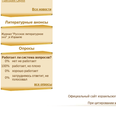
Григория Окуня
Все новости
Литературные анонсы
Журнал "Русское литературное
эхо"
в Израиле
Опросы
Работает ли система вопросов?
0%
нет не работает
100%
работает, но плохо
0%
хорошо работает
затрудняюсь ответит, не
0%
голосовал
все опросы
Официальный сайт израильского
При цитировании м