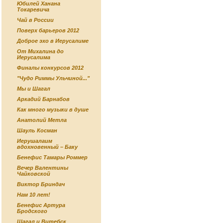
Юбилей Ханана
Токаревича
Чай в России
Поверх барьеров 2012
Доброе эхо в Иерусалиме
От Михалина до
Иерусалима
Финалы конкурсов 2012
"Чудо Риммы Ульчиной..."
Мы и Шагал
Аркадий Барнабов
Как много музыки в душе
Анатолий Метла
Шауль Косман
Иерушалаим
вдохновенный – Баку
Бенефис Тамары Роммер
Вечер Валентины
Чайковской
Виктор Бриндач
Нам 10 лет!
Бенефис Артура
Бродского
Шагал и Витебск