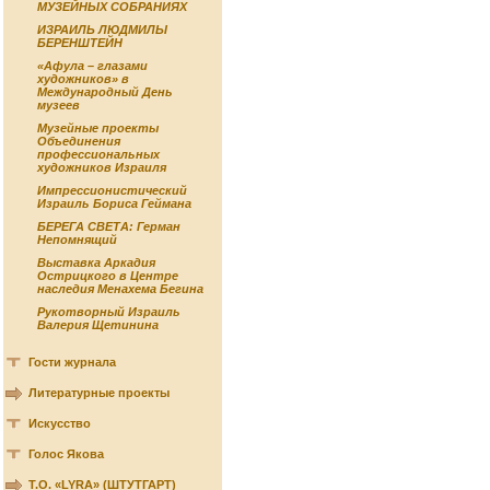
МУЗЕЙНЫХ СОБРАНИЯХ
ИЗРАИЛЬ ЛЮДМИЛЫ
БЕРЕНШТЕЙН
«Афула – глазами
художников» в
Международный День
музеев
Музейные проекты
Объединения
профессиональных
художников Израиля
Импрессионистический
Израиль Бориса Геймана
БЕРЕГА СВЕТА: Герман
Непомнящий
Выставка Аркадия
Острицкого в Центре
наследия Менахема Бегина
Рукотворный Израиль
Валерия Щетинина
Гости журнала
Литературные проекты
Искусство
Голос Якова
Т.О. «LYRA» (ШТУТГАРТ)