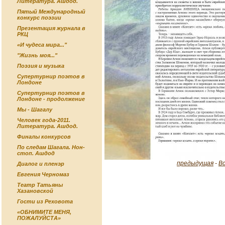
Литература. Ашдод.
Пятый Международный
конкурс поэзии
Презентация журнала в
РКЦ
«И чудеса мира..."
"Жизнь моя..."
Поэзия и музыка
Супертурнир поэтов в
Лондоне
Супертурнир поэтов в
Лондоне - продолжение
Мы - Шагалу
Человек года-2011.
Литература. Ашдод.
Финалы конкурсов
По следам Шагала. Нон-
стоп. Ашдод
предыдущая
-
В
Диалог и пленэр
Евгения Черномаз
Театр Татьяны
Хазановской
Гости из Реховота
«ОБНИМИТЕ МЕНЯ,
ПОЖАЛУЙСТА»