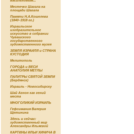
васильковым...
Местечко Шагала на
площади Шагала
Памяти Н.А.Кошелева
(1840–1918 гг.)
Израильское
изобразительное
искусство в собрании
Чувашского
государственного
художественного музея
ЗЕМЛЯ ИЗРАИЛЯ и СТРАНА
КУСТОДИЯ
Мелитополь
ГОРОДА и ВЕСИ
АНАТОЛИЯ МЕТЛЫ
ПАЛИТРЫ СВЯТОЙ ЗЕМЛИ
(Бердянск)
Израиль - Новосибирску
Шай Агнон как гений
места
МНОГОЛИКИЙ ИЗРАИЛЬ
Гефсимания Валерия
Щетинина
Здесь и сейчас:
художественный мир
Александры Ильяевой
КАРТИНЫ ИЛЬИ ХИНИЧА В