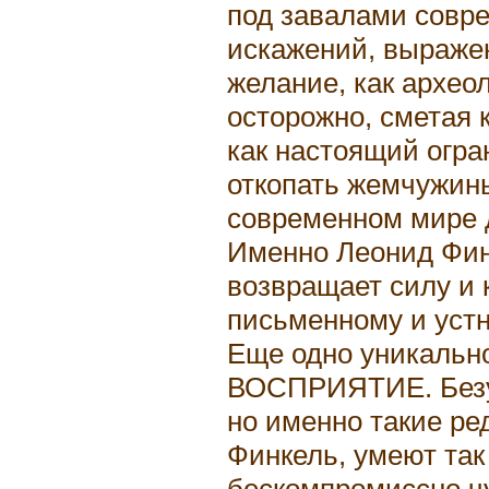
под завалами совр
искажений, выраж
желание, как археол
осторожно, сметая к
как настоящий огра
откопать жемчужины
современном мире д
Именно Леонид Финк
возвращает силу и 
письменному и устн
Еще одно уникально
ВОСПРИЯТИЕ. Безус
но именно такие ре
Финкель, умеют так 
бескомпромиссно чу