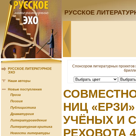
РУССКОЕ ЛИТЕРАТУР
Спонсором литературных проектов 
РУССКОЕ ЛИТЕРАТУРНОЕ
брилли
ЭХО
Наши авторы
Новые поступления
СОВМЕСТНО
Проза
Поэзия
НИЦ «ЕРЗИ»
Публицистика
Драматургия
УЧЁНЫХ И 
Литературоведение
Литературная критика
РЕХОВОТА 4
Новости литературы