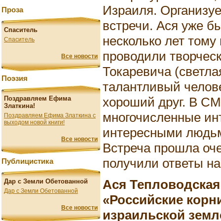
Израиля. Организуе
Проза
встречи. Ася уже бы
Спаситель
несколько лет тому
Спаситель
проводили творчес
Все новости
Токаревича (светла
Поэзия
талантливый челов
хороший друг. В С
Поздравляем Ефима
Златкина!
многочисленные ин
Поздравляем Ефима Златкина с
выходом новой книги!
интересными людьм
Все новости
Встреча прошла оч
получили ответы н
Публицистика
Ася Тепловодская
Дар с Земли Обетованной
Дар с Земли Обетованной
«Российские корн
Все новости
израильской земл