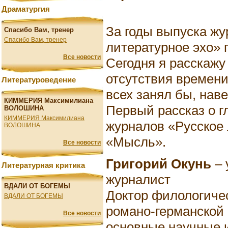
Драматургия
За годы выпуска жу
Спасибо Вам, тренер
Спасибо Вам, тренер
литературное эхо» 
Все новости
Сегодня я расскажу 
отсутствия времени
Литературоведение
всех занял бы, нав
КИММЕРИЯ Максимилиана
Первый рассказ о г
ВОЛОШИНА
КИММЕРИЯ Максимилиана
журналов «Русское 
ВОЛОШИНА
«Мысль».
Все новости
Григорий Окунь
– 
Литературная критика
журналист
ВДАЛИ ОТ БОГЕМЫ
Доктор филологичес
ВДАЛИ ОТ БОГЕМЫ
романо-германской 
Все новости
основные научные и