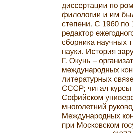
диссертации по ро
филологии и им бы
степени. С 1960 по 1
редактор ежегодног
сборника научных т
науки. История зар
Г. Окунь – организа
международных кон
литературных связ
СССР; читал курсы
Софийском универси
многолетний руково
Международных ко
при Московском го