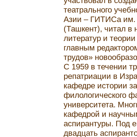
участвовал в созда
театрального учебн
Азии – ГИТИСа им. 
(Ташкент), читал в
литератур и теории
главным редакторо
трудов» новообразо
С 1959 в течении т
репатриации в Изра
кафедре истории з
филологического фа
университета. Мно
кафедрой и научны
аспирантуры. Под е
двадцать аспирант