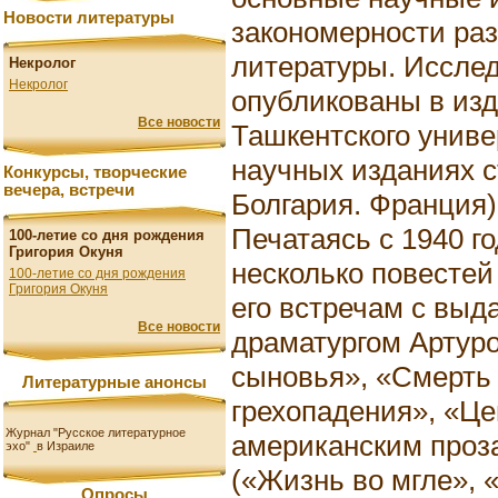
Новости литературы
закономерности ра
литературы. Исслед
Некролог
Некролог
опубликованы в изд
Все новости
Ташкентского униве
научных изданиях с
Конкурсы, творческие
вечера, встречи
Болгария. Франция)
Печатаясь с 1940 го
100-летие со дня рождения
Григория Окуня
несколько повесте
100-летие со дня рождения
Григория Окуня
его встречам с вы
Все новости
драматургом Артур
сыновья», «Смерть
Литературные анонсы
грехопадения», «Це
Журнал "Русское литературное
американским проз
эхо"
в Израиле
(«Жизнь во мгле», «
Опросы