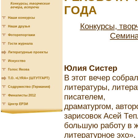
Конкурсы, творческие
ГОДА
вечера, встречи
Наши конкурсы
Конкурсы, твор
Наши друзья
Семина
Фоторепортажи
Гости журнала
Литературные проекты
Искусство
Юлия Систер
Голос Якова
В этот вечер собра
Т.О. «LYRA» (ШТУТГАРТ)
литературы, литера
Содружество (Германия)
писателем,
Финалисты 2012
драматургом, автор
Центр ЕРЗИ
зарисовок Асей Теп
большую работу в 
литературное эхо»,