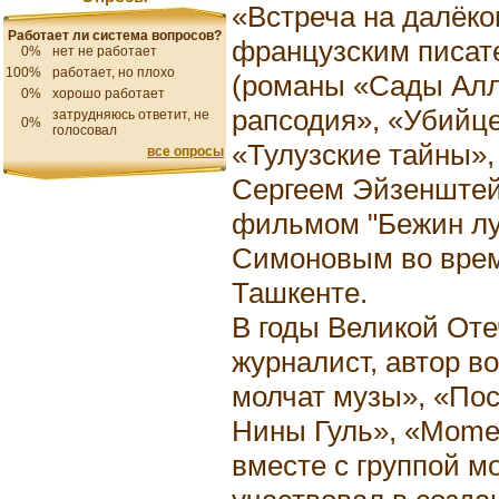
«Встреча на далёко
Работает ли система вопросов?
французским писат
0%
нет не работает
100%
работает, но плохо
(романы «Сады Алл
0%
хорошо работает
рапсодия», «Убийце
затрудняюсь ответит, не
0%
голосовал
«Тулузские тайны», 
все опросы
Сергеем Эйзенштейн
фильмом "Бежин луг
Симоновым во врем
Ташкенте.
В годы Великой Оте
журналист, автор в
молчат музы», «Пос
Нины Гуль», «Mome
вместе с группой м