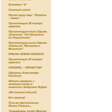
Витамин "А"
Осенний сонет
Нести миру мир: "Израиль
- Умани"
Презентация 38 номера
журнала
Презентация книги Ефима
Златкина "От Михалина
до Иерусалима"
Презентация книги Ефима
Златкина "Молитва о
Михалине"
КРАСКИ ЗЕМЛИ ИЗРАИЛЯ
Презентация 39 номера
журнала
ИЗРАИЛЬ – ЧЕРНИГОВУ
Офорты Александра
Постеля
Идеалы времени и
эталоны моды в
живописи Андриана Жудро
100-летний юбилей
Без границ!
Письмо фронтовика
Якова Темкина…
Тринадцать колен Моисея