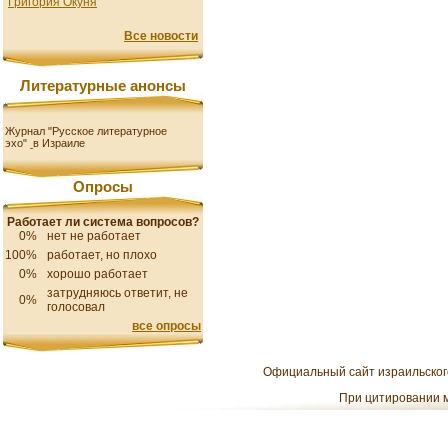
Григория Окуня
Все новости
Литературные анонсы
Журнал "Русское литературное
эхо"
в Израиле
Опросы
Работает ли система вопросов?
0%
нет не работает
100%
работает, но плохо
0%
хорошо работает
затрудняюсь ответит, не
0%
голосовал
все опросы
Официальный сайт израильского
При цитировании м