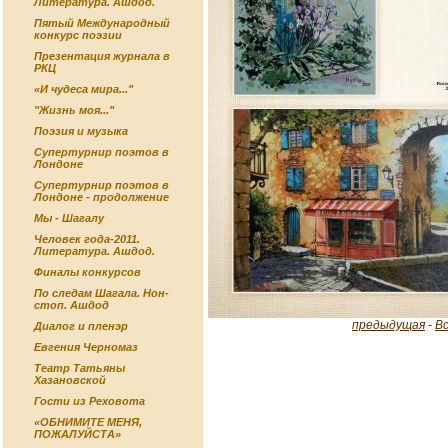
Литература. Ашдод.
Пятый Международный
конкурс поэзии
Презентация журнала в
РКЦ
«И чудеса мира..."
"Жизнь моя..."
Поэзия и музыка
Супертурнир поэтов в
Лондоне
Супертурнир поэтов в
Лондоне - продолжение
Мы - Шагалу
Человек года-2011.
Литература. Ашдод.
Финалы конкурсов
По следам Шагала. Нон-
стоп. Ашдод
предыдущая
-
В
Диалог и пленэр
Евгения Черномаз
Театр Татьяны
Хазановской
Гости из Реховота
«ОБНИМИТЕ МЕНЯ,
ПОЖАЛУЙСТА»