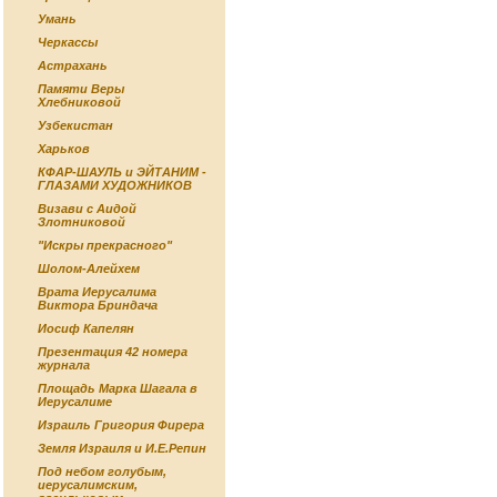
Умань
Черкассы
Астрахань
Памяти Веры
Хлебниковой
Узбекистан
Харьков
КФАР-ШАУЛЬ и ЭЙТАНИМ -
ГЛАЗАМИ ХУДОЖНИКОВ
Визави с Аидой
Злотниковой
"Искры прекрасного"
Шолом-Алейхем
Врата Иерусалима
Виктора Бриндача
Иосиф Капелян
Презентация 42 номера
журнала
Площадь Марка Шагала в
Иерусалиме
Израиль Григория Фирера
Земля Израиля и И.Е.Репин
Под небом голубым,
иерусалимским,