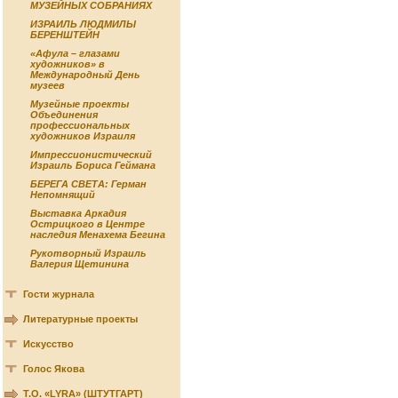
МУЗЕЙНЫХ СОБРАНИЯХ
ИЗРАИЛЬ ЛЮДМИЛЫ
БЕРЕНШТЕЙН
«Афула – глазами
художников» в
Международный День
музеев
Музейные проекты
Объединения
профессиональных
художников Израиля
Импрессионистический
Израиль Бориса Геймана
БЕРЕГА СВЕТА: Герман
Непомнящий
Выставка Аркадия
Острицкого в Центре
наследия Менахема Бегина
Рукотворный Израиль
Валерия Щетинина
Гости журнала
Литературные проекты
Искусство
Голос Якова
Т.О. «LYRA» (ШТУТГАРТ)