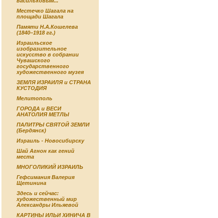
васильковым...
Местечко Шагала на
площади Шагала
Памяти Н.А.Кошелева
(1840–1918 гг.)
Израильское
изобразительное
искусство в собрании
Чувашского
государственного
художественного музея
ЗЕМЛЯ ИЗРАИЛЯ и СТРАНА
КУСТОДИЯ
Мелитополь
ГОРОДА и ВЕСИ
АНАТОЛИЯ МЕТЛЫ
ПАЛИТРЫ СВЯТОЙ ЗЕМЛИ
(Бердянск)
Израиль - Новосибирску
Шай Агнон как гений
места
МНОГОЛИКИЙ ИЗРАИЛЬ
Гефсимания Валерия
Щетинина
Здесь и сейчас:
художественный мир
Александры Ильяевой
КАРТИНЫ ИЛЬИ ХИНИЧА В