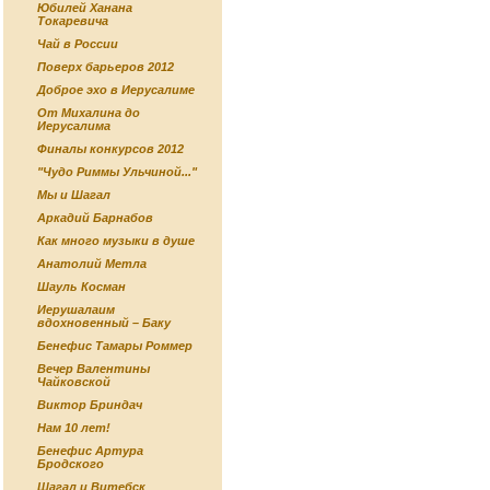
Юбилей Ханана
Токаревича
Чай в России
Поверх барьеров 2012
Доброе эхо в Иерусалиме
От Михалина до
Иерусалима
Финалы конкурсов 2012
"Чудо Риммы Ульчиной..."
Мы и Шагал
Аркадий Барнабов
Как много музыки в душе
Анатолий Метла
Шауль Косман
Иерушалаим
вдохновенный – Баку
Бенефис Тамары Роммер
Вечер Валентины
Чайковской
Виктор Бриндач
Нам 10 лет!
Бенефис Артура
Бродского
Шагал и Витебск